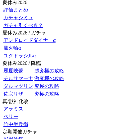
夏休み2026
評価まとめ
ガチャシミュ
ガチャ引くべき？
夏休み2026 / ガチャ
アンドロイドダイナーα
風火輪α
ユグドラシルα
夏休み2026 / 降臨
麗夏映夢
超究極の攻略
チルサマーナ
激究極の攻略
ダルマツリン
究極の攻略
佐宗リザ
究極の攻略
真/獣神化改
アラミス
ペリー
竹中半兵衛
定期開催ガチャ