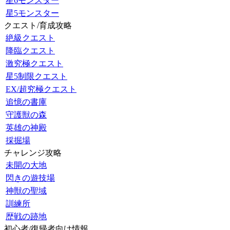
星6モンスター
星5モンスター
クエスト/育成攻略
絶級クエスト
降臨クエスト
激究極クエスト
星5制限クエスト
EX/超究極クエスト
追憶の書庫
守護獣の森
英雄の神殿
採掘場
チャレンジ攻略
未開の大地
閃きの遊技場
神獣の聖域
訓練所
歴戦の跡地
初心者/復帰者向け情報