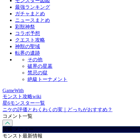
モンスター図鑑
最強ランキング
ガチャまとめ
ニュースまとめ
彩獣神祭
コラボ予想
クエスト攻略
神獣の聖域
転界の遺跡
その他
破界の星墓
禁忌の獄
絶級トーナメント
GameWith
モンスト攻略wiki
星6モンスター一覧
ニケの評価とわくわくの実｜どっちがおすすめ？
コメント一覧
攻略 メニュー
モンスト最新情報