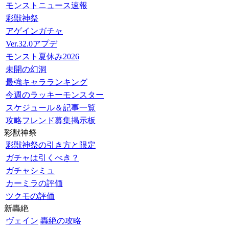
モンストニュース速報
彩獣神祭
アゲインガチャ
Ver.32.0アプデ
モンスト夏休み2026
未開の幻洞
最強キャラランキング
今週のラッキーモンスター
スケジュール＆記事一覧
攻略フレンド募集掲示板
彩獣神祭
彩獣神祭の引き方と限定
ガチャは引くべき？
ガチャシミュ
カーミラの評価
ツクモの評価
新轟絶
ヴェイン
轟絶の攻略