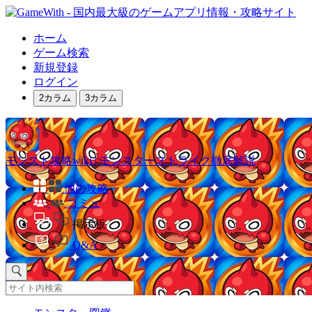
ホーム
ゲーム検索
新規登録
ログイン
2カラム
3カラム
モンスト攻略wiki | モンスターストライク徹底解説
他の攻略
コミュ
掲示板
Q&A