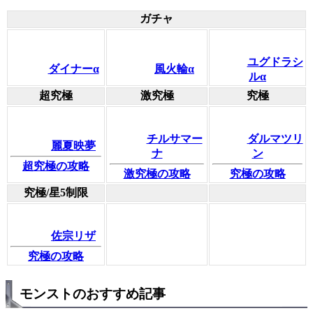
ガチャ
ユグドラシ
ダイナーα
風火輪α
ルα
超究極
激究極
究極
チルサマー
ダルマツリ
麗夏映夢
ナ
ン
超究極の攻略
激究極の攻略
究極の攻略
究極/星5制限
佐宗リザ
究極の攻略
モンストのおすすめ記事