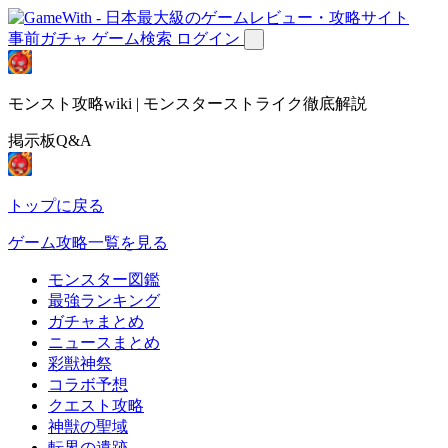
事前ガチャ
ゲーム検索
ログイン
モンスト攻略wiki | モンスターストライク徹底解説
掲示板Q&A
トップに戻る
ゲーム攻略一覧を見る
モンスター図鑑
最強ランキング
ガチャまとめ
ニュースまとめ
彩獣神祭
コラボ予想
クエスト攻略
神獣の聖域
転界の遺跡