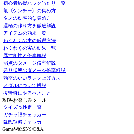
初心者応援パック当たり一覧
亀《ケンチー》の集め方
タスの効率的な集め方
運極の作り方を徹底解説
アイテムの効果一覧
わくわくの実の厳選方法
わくわくの実の効果一覧
属性相性と倍率解説
弱点のダメージ倍率解説
怒り状態のダメージ倍率解説
効率のいいランク上げ方法
メダルについて解説
復帰時にやるべきこと
攻略/お楽しみツール
クイズ＆検定一覧
ガチャ限チェッカー
降臨運極チェッカー
GameWithSNS/Q&A