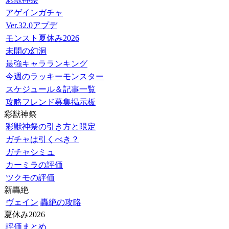
アゲインガチャ
Ver.32.0アプデ
モンスト夏休み2026
未開の幻洞
最強キャラランキング
今週のラッキーモンスター
スケジュール＆記事一覧
攻略フレンド募集掲示板
彩獣神祭
彩獣神祭の引き方と限定
ガチャは引くべき？
ガチャシミュ
カーミラの評価
ツクモの評価
新轟絶
ヴェイン
轟絶の攻略
夏休み2026
評価まとめ