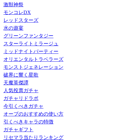
激獣神祭
モンコレDX
レッドスターズ
水の遊宴
グリーンファンタジー
スターライトミラージュ
ミッドナイトパーティー
オリエンタルトラベラーズ
モンストジェネレーション
破界に響く星歌
天魔英傑譚
人気投票ガチャ
ガチャリドラボ
今引くべきガチャ
オーブのおすすめの使い方
引くべきキャラの特徴
ガチャギフト
リセマラ当たりランキング