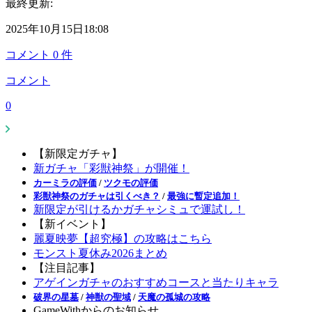
最終更新:
2025年10月15日18:08
コメント
0
件
コメント
0
【新限定ガチャ】
新ガチャ「彩獣神祭」が開催！
カーミラの評価
/
ツクモの評価
彩獣神祭のガチャは引くべき？
/
最強に暫定追加！
新限定が引けるかガチャシミュで運試し！
【新イベント】
麗夏映夢【超究極】の攻略はこちら
モンスト夏休み2026まとめ
【注目記事】
アゲインガチャのおすすめコースと当たりキャラ
破界の星墓
/
神獣の聖域
/
天魔の孤城の攻略
GameWithからのお知らせ