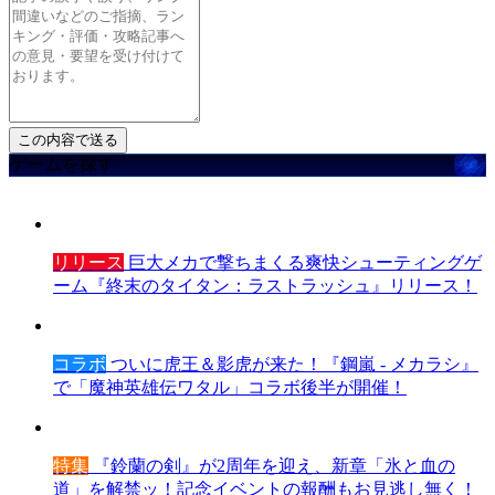
ゲームを探す
リリース
巨大メカで撃ちまくる爽快シューティングゲ
ーム『終末のタイタン：ラストラッシュ』リリース！
コラボ
ついに虎王＆影虎が来た！『鋼嵐 - メカラシ』
で「魔神英雄伝ワタル」コラボ後半が開催！
特集
『鈴蘭の剣』が2周年を迎え、新章「氷と血の
道」を解禁ッ！記念イベントの報酬もお見逃し無く！