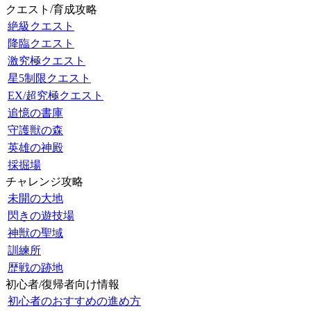
クエスト/育成攻略
絶級クエスト
降臨クエスト
激究極クエスト
星5制限クエスト
EX/超究極クエスト
追憶の書庫
守護獣の森
英雄の神殿
採掘場
チャレンジ攻略
未開の大地
閃きの遊技場
神獣の聖域
訓練所
歴戦の跡地
初心者/復帰者向け情報
初心者のおすすめの進め方