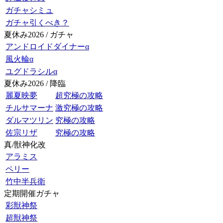
ガチャシミュ
ガチャ引くべき？
夏休み2026 / ガチャ
アンドロイドダイナーα
風火輪α
ユグドラシルα
夏休み2026 / 降臨
麗夏映夢
超究極の攻略
チルサマーナ
激究極の攻略
ダルマツリン
究極の攻略
佐宗リザ
究極の攻略
真/獣神化改
アラミス
ペリー
竹中半兵衛
定期開催ガチャ
彩獣神祭
超獣神祭