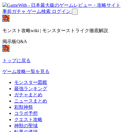
事前ガチャ
ゲーム検索
ログイン
モンスト攻略wiki | モンスターストライク徹底解説
掲示板Q&A
トップに戻る
ゲーム攻略一覧を見る
モンスター図鑑
最強ランキング
ガチャまとめ
ニュースまとめ
彩獣神祭
コラボ予想
クエスト攻略
神獣の聖域
転界の遺跡