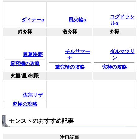
ユグドラシ
ダイナーα
風火輪α
ルα
超究極
激究極
究極
チルサマー
ダルマツリ
麗夏映夢
ナ
ン
超究極の攻略
激究極の攻略
究極の攻略
究極/星5制限
佐宗リザ
究極の攻略
モンストのおすすめ記事
注目記事