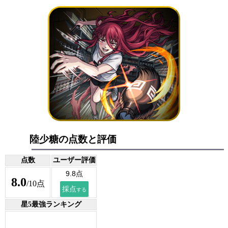
陸少糖の点数と評価
点数
ユーザー評価
8.0
/10点
星5最強ランキング