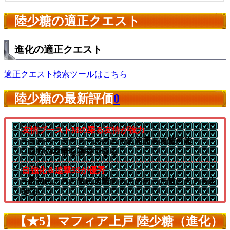
陸少糖の適正クエスト
進化の適正クエスト
適正クエスト検索ツールはこちら
陸少糖の最新評価
0
友情ブーストMの乗る友情が強力
└ランページウォールボムで広範囲を攻撃可能
└味方の友情を誘発できる
自強化＆追撃SSが優秀
└最初にふれた敵に追撃するため狙った敵に火力を出
せる
【★5】マフィア上戸 陸少糖（進化）