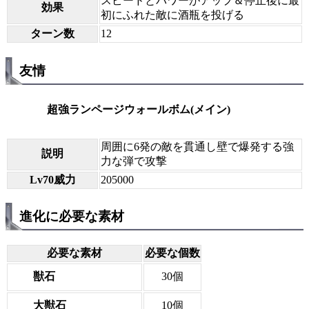
スピードとパワーがアップ＆停止後に最
効果
初にふれた敵に酒瓶を投げる
ターン数
12
友情
超強ランページウォールボム(メイン)
周囲に6発の敵を貫通し壁で爆発する強
説明
力な弾で攻撃
Lv70威力
205000
進化に必要な素材
必要な素材
必要な個数
獣石
30個
大獣石
10個