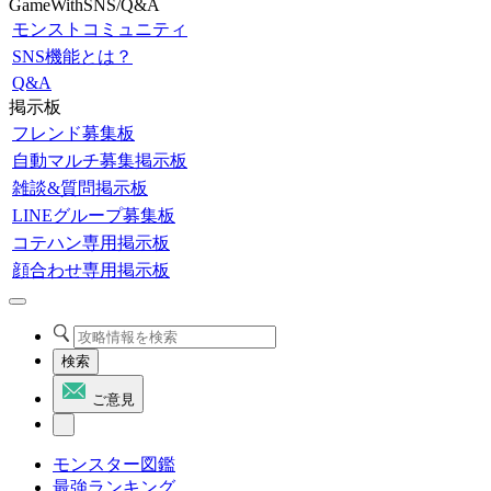
GameWithSNS/Q&A
モンストコミュニティ
SNS機能とは？
Q&A
掲示板
フレンド募集板
自動マルチ募集掲示板
雑談&質問掲示板
LINEグループ募集板
コテハン専用掲示板
顔合わせ専用掲示板
検索
ご意見
モンスター図鑑
最強ランキング