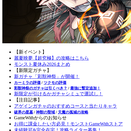
【新イベント】
麗夏映夢【超究極】の攻略はこちら
モンスト夏休み2026まとめ
【新限定ガチャ】
新ガチャ「彩獣神祭」が開催！
カーミラの評価
/
ツクモの評価
彩獣神祭のガチャは引くべき？
/
最強に暫定追加！
新限定が引けるかガチャシミュで運試し！
【注目記事】
アゲインガチャのおすすめコースと当たりキャラ
破界の星墓
/
神獣の聖域
/
天魔の孤城の攻略
GameWithからのお知らせ
お得に課金したい方必見！モンストGameWithストア
未経験可&完全在宅！攻略ライター募集！