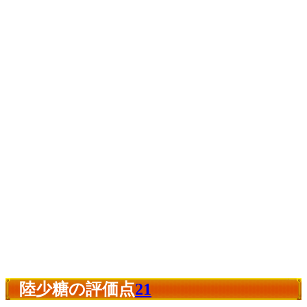
陸少糖の評価点
21