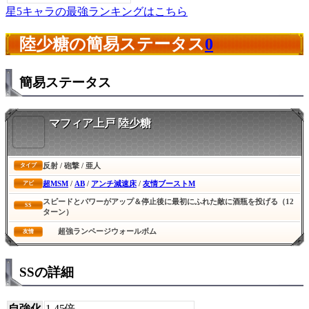
星5キャラの最強ランキングはこちら
陸少糖の簡易ステータス
0
簡易ステータス
マフィア上戸 陸少糖
反射 / 砲撃 / 亜人
タイプ
超MSM
/
AB
/
アンチ減速床
/
友情ブーストM
アビ
スピードとパワーがアップ＆停止後に最初にふれた敵に酒瓶を投げる（12
SS
ターン）
超強ランページウォールボム
友情
SSの詳細
自強化
1.45倍