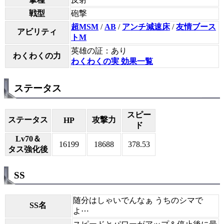
戦型
砲撃
超MSM
/
AB
/
アンチ減速床
/
友情ブース
アビリティ
トM
英雄の証：あり
わくわくの力
わくわくの実 効果一覧
ステータス
スピー
ステータス
攻撃力
HP
ド
Lv70＆
16199
18688
378.53
タス強化後
SS
随分はしゃいでんなぁ うちのシマで
SS名
よ⋯