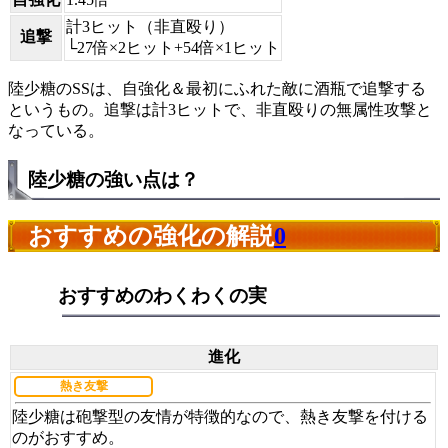
計3ヒット（非直殴り）
追撃
└27倍×2ヒット+54倍×1ヒット
陸少糖のSSは、自強化＆最初にふれた敵に酒瓶で追撃する
というもの。追撃は計3ヒットで、非直殴りの無属性攻撃と
なっている。
陸少糖の強い点は？
おすすめの強化の解説
0
おすすめのわくわくの実
進化
熱き友撃
陸少糖は砲撃型の友情が特徴的なので、熱き友撃を付ける
のがおすすめ。