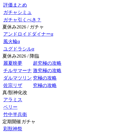
評価まとめ
ガチャシミュ
ガチャ引くべき？
夏休み2026 / ガチャ
アンドロイドダイナーα
風火輪α
ユグドラシルα
夏休み2026 / 降臨
麗夏映夢
超究極の攻略
チルサマーナ
激究極の攻略
ダルマツリン
究極の攻略
佐宗リザ
究極の攻略
真/獣神化改
アラミス
ペリー
竹中半兵衛
定期開催ガチャ
彩獣神祭