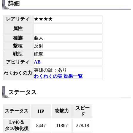
詳細
レアリティ
★★★★
属性
種族
亜人
撃種
反射
戦型
砲撃
アビリティ
AB
英雄の証：あり
わくわくの力
わくわくの実 効果一覧
ステータス
スピー
ステータス
攻撃力
HP
ド
Lv40＆
8447
11867
278.18
タス強化後