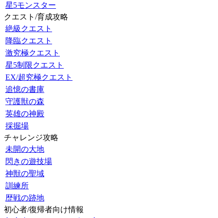
星5モンスター
クエスト/育成攻略
絶級クエスト
降臨クエスト
激究極クエスト
星5制限クエスト
EX/超究極クエスト
追憶の書庫
守護獣の森
英雄の神殿
採掘場
チャレンジ攻略
未開の大地
閃きの遊技場
神獣の聖域
訓練所
歴戦の跡地
初心者/復帰者向け情報