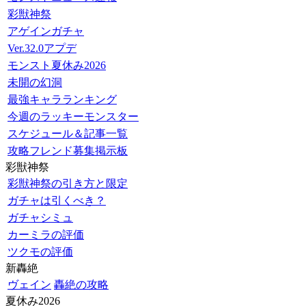
彩獣神祭
アゲインガチャ
Ver.32.0アプデ
モンスト夏休み2026
未開の幻洞
最強キャラランキング
今週のラッキーモンスター
スケジュール＆記事一覧
攻略フレンド募集掲示板
彩獣神祭
彩獣神祭の引き方と限定
ガチャは引くべき？
ガチャシミュ
カーミラの評価
ツクモの評価
新轟絶
ヴェイン
轟絶の攻略
夏休み2026