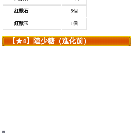
紅獣石
5個
紅獣玉
1個
【★4】陸少糖（進化前）