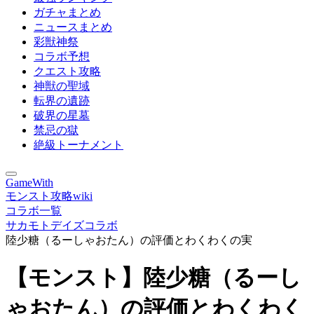
ガチャまとめ
ニュースまとめ
彩獣神祭
コラボ予想
クエスト攻略
神獣の聖域
転界の遺跡
破界の星墓
禁忌の獄
絶級トーナメント
GameWith
モンスト攻略wiki
コラボ一覧
サカモトデイズコラボ
陸少糖（るーしゃおたん）の評価とわくわくの実
【モンスト】陸少糖（るーし
ゃおたん）の評価とわくわく