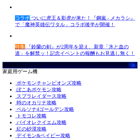
コラボ
ついに虎王＆影虎が来た！『鋼嵐 - メカラシ』
で「魔神英雄伝ワタル」コラボ後半が開催！
特集
『鈴蘭の剣』が2周年を迎え、新章「氷と血の
道」を解禁ッ！記念イベントの報酬もお見逃し無く！
攻略取扱いゲーム
家庭用ゲーム機
ポケモンチャンピオンズ攻略
ぽこあポケモン攻略
スプラレイダース攻略
時のオカリナ攻略
ペルソナ4ゴールデン攻略
トモコレ攻略
バイオレクイエム攻略
紅の砂漠攻略
デイモン&ベイビー攻略