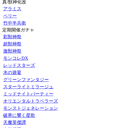
真/獣神化改
アラミス
ペリー
竹中半兵衛
定期開催ガチャ
彩獣神祭
超獣神祭
激獣神祭
モンコレDX
レッドスターズ
水の遊宴
グリーンファンタジー
スターライトミラージュ
ミッドナイトパーティー
オリエンタルトラベラーズ
モンストジェネレーション
破界に響く星歌
天魔英傑譚