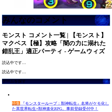
みんなのコメント
モンスト
コメント一覧 | 【モンスト】
マクベス【極】攻略「闇の力に溺れた
錯乱王」適正パーティ - ゲームウィズ
読込中です…
読込中です…
ゲームを探す
特集
『モンスターループ：獣神転生』名将がケモ化し
た異世界転生×獣神進化RPG。事前登録受付中！