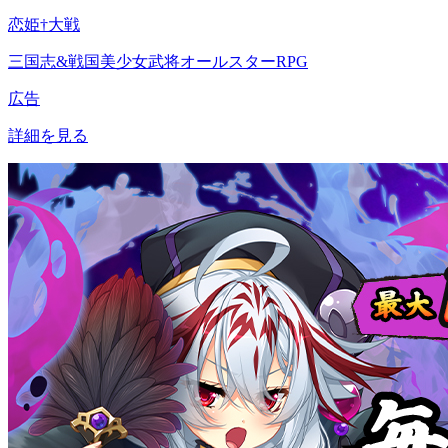
恋姫†大戦
三国志&戦国美少女武将オールスターRPG
広告
詳細を見る