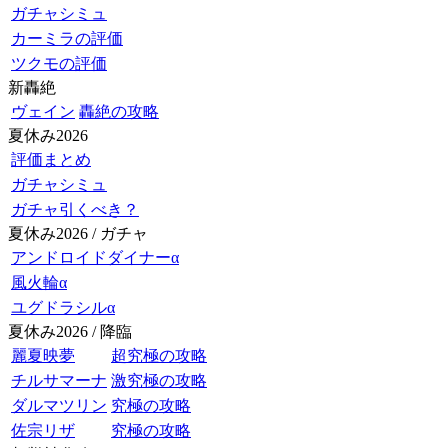
ガチャシミュ
カーミラの評価
ツクモの評価
新轟絶
ヴェイン
轟絶の攻略
夏休み2026
評価まとめ
ガチャシミュ
ガチャ引くべき？
夏休み2026 / ガチャ
アンドロイドダイナーα
風火輪α
ユグドラシルα
夏休み2026 / 降臨
麗夏映夢
超究極の攻略
チルサマーナ
激究極の攻略
ダルマツリン
究極の攻略
佐宗リザ
究極の攻略