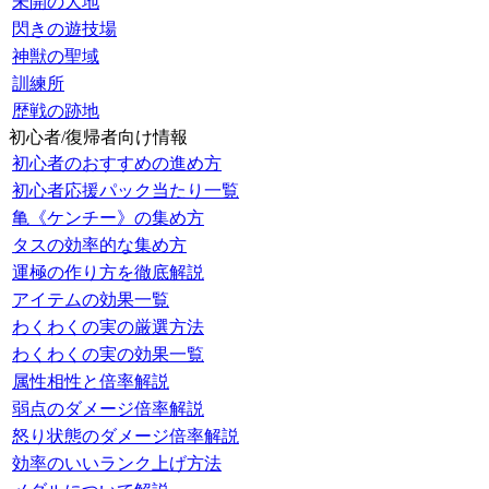
未開の大地
閃きの遊技場
神獣の聖域
訓練所
歴戦の跡地
初心者/復帰者向け情報
初心者のおすすめの進め方
初心者応援パック当たり一覧
亀《ケンチー》の集め方
タスの効率的な集め方
運極の作り方を徹底解説
アイテムの効果一覧
わくわくの実の厳選方法
わくわくの実の効果一覧
属性相性と倍率解説
弱点のダメージ倍率解説
怒り状態のダメージ倍率解説
効率のいいランク上げ方法