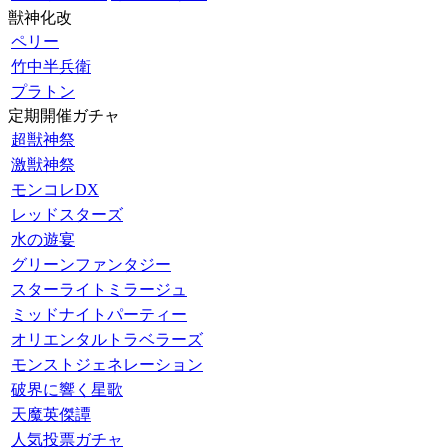
獣神化改
ペリー
竹中半兵衛
プラトン
定期開催ガチャ
超獣神祭
激獣神祭
モンコレDX
レッドスターズ
水の遊宴
グリーンファンタジー
スターライトミラージュ
ミッドナイトパーティー
オリエンタルトラベラーズ
モンストジェネレーション
破界に響く星歌
天魔英傑譚
人気投票ガチャ