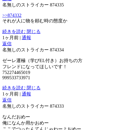
名無しのストライカー
874335
>>874332
それが人に物を頼む時の態度か
続きを読む
閉じる
1ヶ月前
|
通報
返信
名無しのストライカー
874334
ゼーレ運極（学びEL付き）お持ちの方
フレンドになってほしいです！
752274465019
999533733971
続きを読む
閉じる
1ヶ月前
|
通報
返信
名無しのストライカー
874333
なんだおめー
俺になんか用かおめー
ここでつったんてんじゃねーよおめー