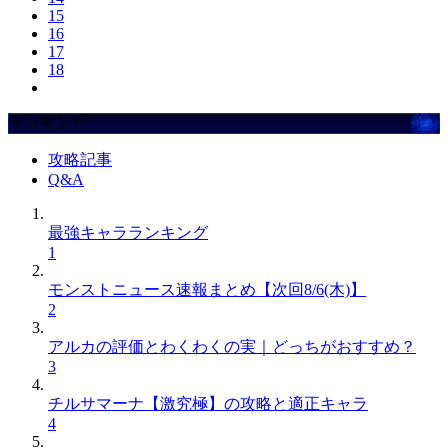
15
16
17
18
ランキング
攻略記事
Q&A
最強キャラランキング
1
モンストニュース速報まとめ【次回8/6(木)】
2
アルカの評価とわくわくの実｜どっちがおすすめ？
3
チルサマーナ【激究極】の攻略と適正キャラ
4