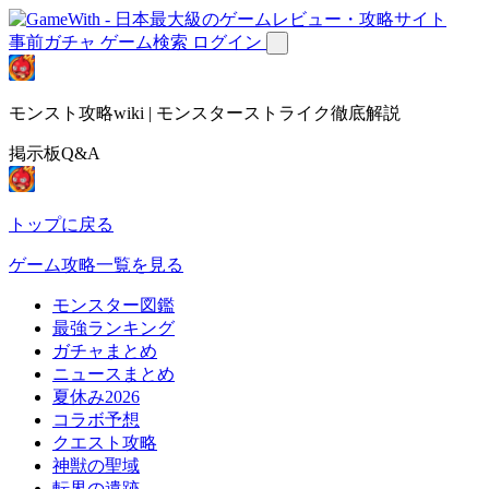
事前ガチャ
ゲーム検索
ログイン
モンスト攻略wiki | モンスターストライク徹底解説
掲示板Q&A
トップに戻る
ゲーム攻略一覧を見る
モンスター図鑑
最強ランキング
ガチャまとめ
ニュースまとめ
夏休み2026
コラボ予想
クエスト攻略
神獣の聖域
転界の遺跡