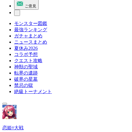
ご意見
モンスター図鑑
最強ランキング
ガチャまとめ
ニュースまとめ
夏休み2026
コラボ予想
クエスト攻略
神獣の聖域
転界の遺跡
破界の星墓
禁忌の獄
絶級トーナメント
恋姫†大戦