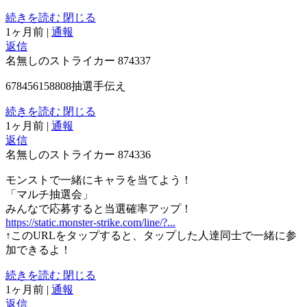
続きを読む
閉じる
1ヶ月前
|
通報
返信
名無しのストライカー
874337
678456158808抽選手伝え
続きを読む
閉じる
1ヶ月前
|
通報
返信
名無しのストライカー
874336
モンストで一緒にキャラを当てよう！
「マルチ抽選会」
みんなで応募すると当選確率アップ！
https://static.monster-strike.com/line/?...
↑このURLをタップすると、タップした人達同士で一緒に参
加できるよ！
続きを読む
閉じる
1ヶ月前
|
通報
返信