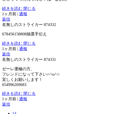
続きを読む
閉じる
1ヶ月前
|
通報
返信
名無しのストライカー
874332
678456158808抽選手伝え
続きを読む
閉じる
1ヶ月前
|
通報
返信
名無しのストライカー
874331
ゼーレ運極の方、
フレンドになって下さい∩^ω^∩
宜しくお願いします！
654996269683
続きを読む
閉じる
1ヶ月前
|
通報
返信
14