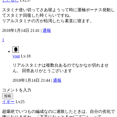
じだるし
Lv257
スタミナ使い切ってさあ寝ようって時に運極ボーナス発動し
てスタミナ回復した時くらいですね。
リアルスタミナの方が枯渇したら素直に寝ます。
2018年1月14日 21:41 |
通報
1
yout
Lv.18
リアルスタミナは複数台あるのでなかなか切れませ
ん。 回答ありがとうございます
2018年1月14日 21:44 |
通報
コメントを入力
投稿
イギー
Lv25
超爆絶でいつもの編成なのに連敗したときは、自分の劣化で
嫌になりますね。「下手になっとるー(￣Д￣;) 」って。