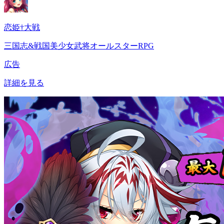
恋姫†大戦
三国志&戦国美少女武将オールスターRPG
広告
詳細を見る