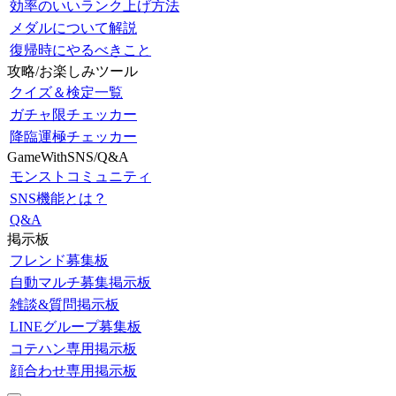
効率のいいランク上げ方法
メダルについて解説
復帰時にやるべきこと
攻略/お楽しみツール
クイズ＆検定一覧
ガチャ限チェッカー
降臨運極チェッカー
GameWithSNS/Q&A
モンストコミュニティ
SNS機能とは？
Q&A
掲示板
フレンド募集板
自動マルチ募集掲示板
雑談&質問掲示板
LINEグループ募集板
コテハン専用掲示板
顔合わせ専用掲示板