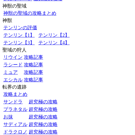
神獣の聖域
神獣の聖域の攻略まとめ
神獣
テンリンの評価
テンリン【1】
テンリン【2】
テンリン【3】
テンリン【4】
聖域の狩人
リウイン
攻略記事
ラシード
攻略記事
ミュア
攻略記事
エシカル
攻略記事
転界の遺跡
攻略まとめ
サンドラ
超究極の攻略
プラネタル
超究極の攻略
お抹
超究極の攻略
サディアル
超究極の攻略
ドラクロノ
超究極の攻略