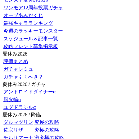
ワンモア12周年投票ガチャ
オーブあみだくじ
最強キャラランキング
今週のラッキーモンスター
スケジュール＆記事一覧
攻略フレンド募集掲示板
夏休み2026
評価まとめ
ガチャシミュ
ガチャ引くべき？
夏休み2026 / ガチャ
アンドロイドダイナーα
風火輪α
ユグドラシルα
夏休み2026 / 降臨
ダルマツリン
究極の攻略
佐宗リザ
究極の攻略
チルサマーナ
激究極の攻略