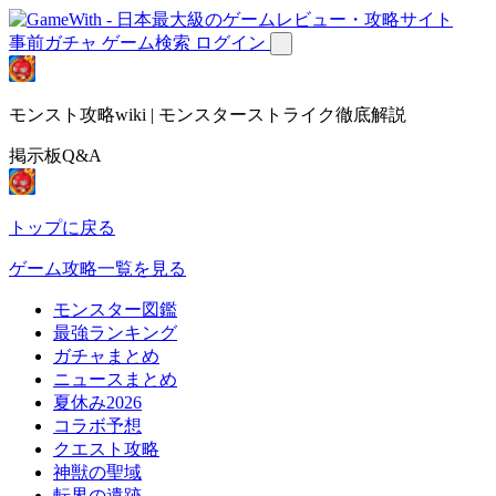
事前ガチャ
ゲーム検索
ログイン
モンスト攻略wiki | モンスターストライク徹底解説
掲示板Q&A
トップに戻る
ゲーム攻略一覧を見る
モンスター図鑑
最強ランキング
ガチャまとめ
ニュースまとめ
夏休み2026
コラボ予想
クエスト攻略
神獣の聖域
転界の遺跡