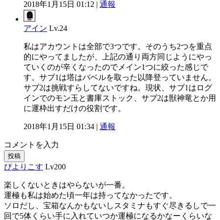
2018年1月15日 01:12 |
通報
アイン
Lv.24
私はアカウントは全部で3つです。そのうち2つを重点
的にやってましたが、上記の通り両方同じようにやっ
ていくのが辛くなったのでメイン1つに絞った感じで
す。サブ1は塔はバベルを取った以降登っていません。
サブ2は挑戦すらしてないですね。現状、サブ1はログ
インでのモン玉と書庫ストック、サブ2は獣神竜とか用
に運枠出すだけの役割です。
2018年1月15日 01:34 |
通報
コメントを入力
投稿
ぴよりこす
Lv200
楽しくないときはやらないが一番。
運極も私は始めた頃一年は持ってなかったです。
ソロだし、宝箱なんかもないしスタミナもすぐ尽きるしで一
回で5体くらい手に入れていつか運極になるかなーくらいな