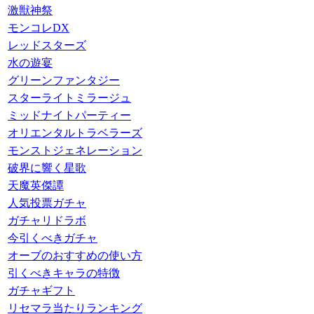
激獣神祭
モンコレDX
レッドスターズ
水の遊宴
グリーンファンタジー
スターライトミラージュ
ミッドナイトパーティー
オリエンタルトラベラーズ
モンストジェネレーション
破界に響く星歌
天魔英傑譚
人気投票ガチャ
ガチャリドラボ
今引くべきガチャ
オーブのおすすめの使い方
引くべきキャラの特徴
ガチャギフト
リセマラ当たりランキング