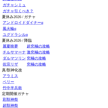
ガチャシミュ
ガチャ引くべき？
夏休み2026 / ガチャ
アンドロイドダイナーα
風火輪α
ユグドラシルα
夏休み2026 / 降臨
麗夏映夢
超究極の攻略
チルサマーナ
激究極の攻略
ダルマツリン
究極の攻略
佐宗リザ
究極の攻略
真/獣神化改
アラミス
ペリー
竹中半兵衛
定期開催ガチャ
彩獣神祭
超獣神祭