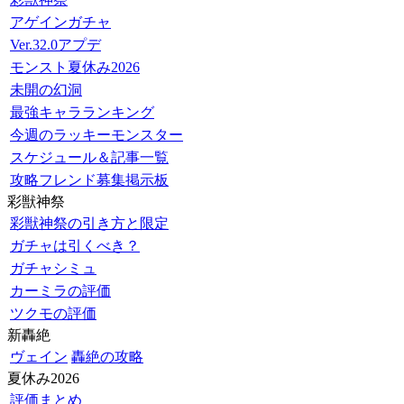
アゲインガチャ
Ver.32.0アプデ
モンスト夏休み2026
未開の幻洞
最強キャラランキング
今週のラッキーモンスター
スケジュール＆記事一覧
攻略フレンド募集掲示板
彩獣神祭
彩獣神祭の引き方と限定
ガチャは引くべき？
ガチャシミュ
カーミラの評価
ツクモの評価
新轟絶
ヴェイン
轟絶の攻略
夏休み2026
評価まとめ