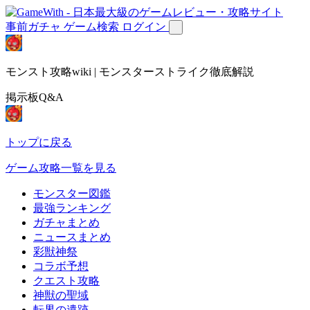
事前ガチャ
ゲーム検索
ログイン
モンスト攻略wiki | モンスターストライク徹底解説
掲示板Q&A
トップに戻る
ゲーム攻略一覧を見る
モンスター図鑑
最強ランキング
ガチャまとめ
ニュースまとめ
彩獣神祭
コラボ予想
クエスト攻略
神獣の聖域
転界の遺跡