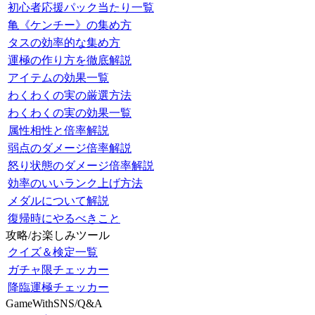
初心者応援パック当たり一覧
亀《ケンチー》の集め方
タスの効率的な集め方
運極の作り方を徹底解説
アイテムの効果一覧
わくわくの実の厳選方法
わくわくの実の効果一覧
属性相性と倍率解説
弱点のダメージ倍率解説
怒り状態のダメージ倍率解説
効率のいいランク上げ方法
メダルについて解説
復帰時にやるべきこと
攻略/お楽しみツール
クイズ＆検定一覧
ガチャ限チェッカー
降臨運極チェッカー
GameWithSNS/Q&A