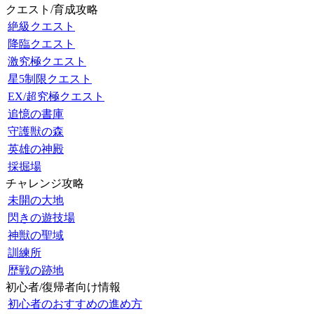
クエスト/育成攻略
絶級クエスト
降臨クエスト
激究極クエスト
星5制限クエスト
EX/超究極クエスト
追憶の書庫
守護獣の森
英雄の神殿
採掘場
チャレンジ攻略
未開の大地
閃きの遊技場
神獣の聖域
訓練所
歴戦の跡地
初心者/復帰者向け情報
初心者のおすすめの進め方