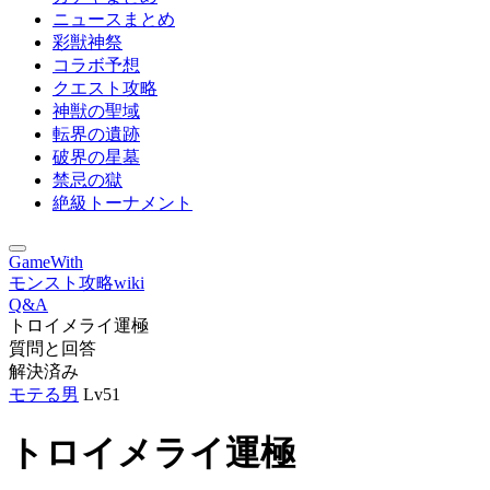
ニュースまとめ
彩獣神祭
コラボ予想
クエスト攻略
神獣の聖域
転界の遺跡
破界の星墓
禁忌の獄
絶級トーナメント
GameWith
モンスト攻略wiki
Q&A
トロイメライ運極
質問と回答
解決済み
モテる男
Lv51
トロイメライ運極