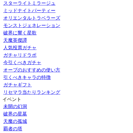
スターライトミラージュ
ミッドナイトパーティー
オリエンタルトラベラーズ
モンストジェネレーション
破界に響く星歌
天魔英傑譚
人気投票ガチャ
ガチャリドラボ
今引くべきガチャ
オーブのおすすめの使い方
引くべきキャラの特徴
ガチャギフト
リセマラ当たりランキング
イベント
未開の幻洞
破界の星墓
天魔の孤城
覇者の塔