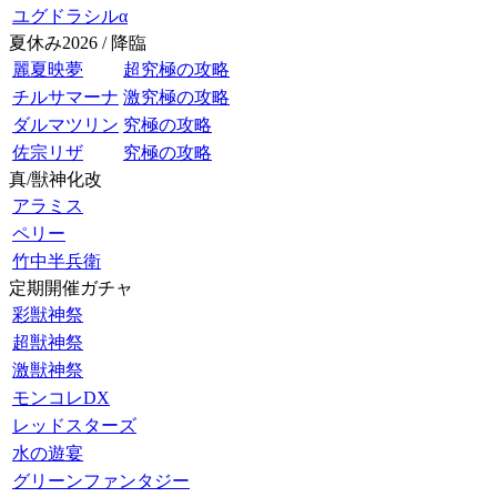
ユグドラシルα
夏休み2026 / 降臨
麗夏映夢
超究極の攻略
チルサマーナ
激究極の攻略
ダルマツリン
究極の攻略
佐宗リザ
究極の攻略
真/獣神化改
アラミス
ペリー
竹中半兵衛
定期開催ガチャ
彩獣神祭
超獣神祭
激獣神祭
モンコレDX
レッドスターズ
水の遊宴
グリーンファンタジー