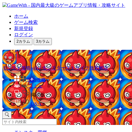
ホーム
ゲーム検索
新規登録
ログイン
2カラム
3カラム
モンスト攻略wiki | モンスターストライク徹底解説
他の攻略
コミュ
掲示板
Q&A