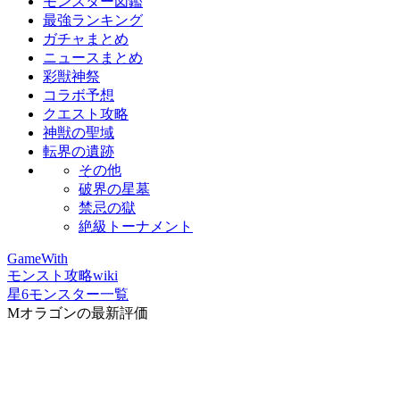
モンスター図鑑
最強ランキング
ガチャまとめ
ニュースまとめ
彩獣神祭
コラボ予想
クエスト攻略
神獣の聖域
転界の遺跡
その他
破界の星墓
禁忌の獄
絶級トーナメント
GameWith
モンスト攻略wiki
星6モンスター一覧
Mオラゴンの最新評価