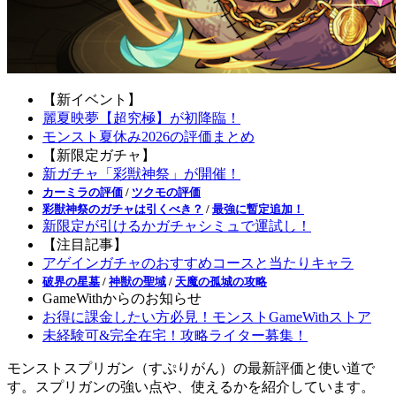
【新イベント】
麗夏映夢【超究極】が初降臨！
モンスト夏休み2026の評価まとめ
【新限定ガチャ】
新ガチャ「彩獣神祭」が開催！
カーミラの評価
/
ツクモの評価
彩獣神祭のガチャは引くべき？
/
最強に暫定追加！
新限定が引けるかガチャシミュで運試し！
【注目記事】
アゲインガチャのおすすめコースと当たりキャラ
破界の星墓
/
神獣の聖域
/
天魔の孤城の攻略
GameWithからのお知らせ
お得に課金したい方必見！モンストGameWithストア
未経験可&完全在宅！攻略ライター募集！
モンストスプリガン（すぷりがん）の最新評価と使い道で
す。スプリガンの強い点や、使えるかを紹介しています。