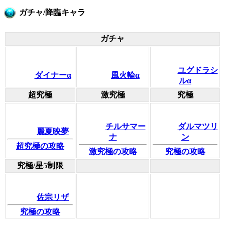
ガチャ/降臨キャラ
ガチャ
ユグドラシ
ダイナーα
風火輪α
ルα
超究極
激究極
究極
チルサマー
ダルマツリ
麗夏映夢
ナ
ン
超究極の攻略
激究極の攻略
究極の攻略
究極/星5制限
佐宗リザ
究極の攻略