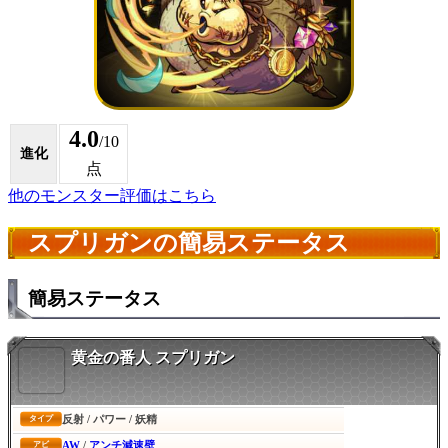
4.0
/10
進化
点
他のモンスター評価はこちら
スプリガンの簡易ステータス
簡易ステータス
黄金の番人 スプリガン
反射 / パワー / 妖精
タイプ
AW
/
アンチ減速壁
アビ