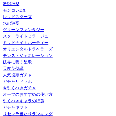
激獣神祭
モンコレDX
レッドスターズ
水の遊宴
グリーンファンタジー
スターライトミラージュ
ミッドナイトパーティー
オリエンタルトラベラーズ
モンストジェネレーション
破界に響く星歌
天魔英傑譚
人気投票ガチャ
ガチャリドラボ
今引くべきガチャ
オーブのおすすめの使い方
引くべきキャラの特徴
ガチャギフト
リセマラ当たりランキング