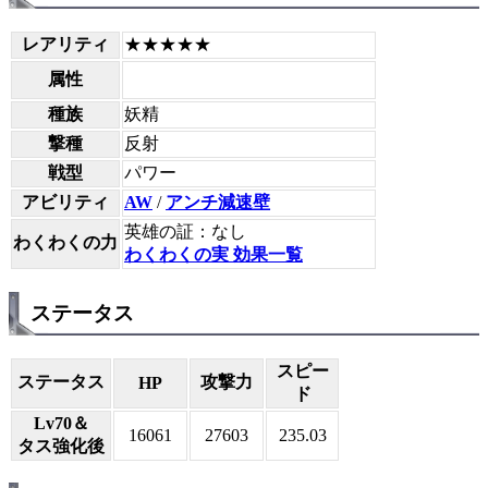
レアリティ
★★★★★
属性
種族
妖精
撃種
反射
戦型
パワー
アビリティ
AW
/
アンチ減速壁
英雄の証：なし
わくわくの力
わくわくの実 効果一覧
ステータス
スピー
ステータス
攻撃力
HP
ド
Lv70＆
16061
27603
235.03
タス強化後