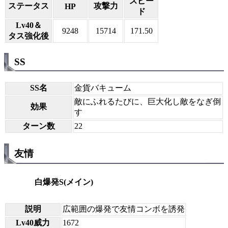
スピー
ステータス
攻撃力
HP
ド
Lv40＆
9248
15714
171.50
タス強化後
SS
SS名
金貨バキューム
敵にふれるたびに、巨大化し敵をなぎ倒
効果
す
ターン数
22
友情
白爆発S(メイン)
説明
広範囲の爆発で友情コンボを誘発
Lv40威力
1672