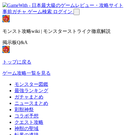
事前ガチャ
ゲーム検索
ログイン
モンスト攻略wiki | モンスターストライク徹底解説
掲示板Q&A
トップに戻る
ゲーム攻略一覧を見る
モンスター図鑑
最強ランキング
ガチャまとめ
ニュースまとめ
彩獣神祭
コラボ予想
クエスト攻略
神獣の聖域
転界の遺跡