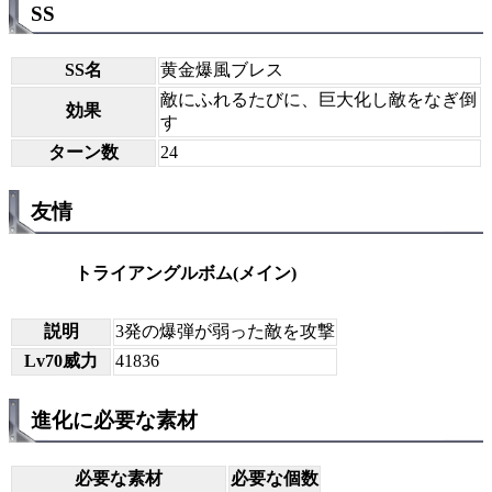
SS
SS名
黄金爆風ブレス
敵にふれるたびに、巨大化し敵をなぎ倒
効果
す
ターン数
24
友情
トライアングルボム(メイン)
説明
3発の爆弾が弱った敵を攻撃
Lv70威力
41836
進化に必要な素材
必要な素材
必要な個数