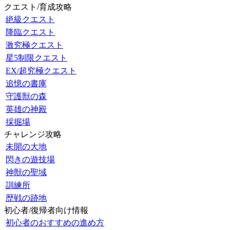
クエスト/育成攻略
絶級クエスト
降臨クエスト
激究極クエスト
星5制限クエスト
EX/超究極クエスト
追憶の書庫
守護獣の森
英雄の神殿
採掘場
チャレンジ攻略
未開の大地
閃きの遊技場
神獣の聖域
訓練所
歴戦の跡地
初心者/復帰者向け情報
初心者のおすすめの進め方