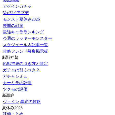
アゲインガチャ
Ver.32.0アプデ
モンスト夏休み2026
未開の幻洞
最強キャラランキング
今週のラッキーモンスター
スケジュール＆記事一覧
攻略フレンド募集掲示板
彩獣神祭
彩獣神祭の引き方と限定
ガチャは引くべき？
ガチャシミュ
カーミラの評価
ツクモの評価
新轟絶
ヴェイン
轟絶の攻略
夏休み2026
評価まとめ