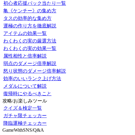
初心者応援パック当たり一覧
亀《ケンチー》の集め方
タスの効率的な集め方
運極の作り方を徹底解説
アイテムの効果一覧
わくわくの実の厳選方法
わくわくの実の効果一覧
属性相性と倍率解説
弱点のダメージ倍率解説
怒り状態のダメージ倍率解説
効率のいいランク上げ方法
メダルについて解説
復帰時にやるべきこと
攻略/お楽しみツール
クイズ＆検定一覧
ガチャ限チェッカー
降臨運極チェッカー
GameWithSNS/Q&A