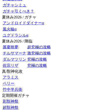
ガチャシミュ
ガチャ引くべき？
夏休み2026 / ガチャ
アンドロイドダイナーα
風火輪α
ユグドラシルα
夏休み2026 / 降臨
麗夏映夢
超究極の攻略
チルサマーナ
激究極の攻略
ダルマツリン
究極の攻略
佐宗リザ
究極の攻略
真/獣神化改
アラミス
ペリー
竹中半兵衛
定期開催ガチャ
彩獣神祭
超獣神祭