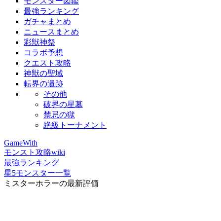
モンスター図鑑
最強ランキング
ガチャまとめ
ニュースまとめ
彩獣神祭
コラボ予想
クエスト攻略
神獣の聖域
転界の遺跡
その他
破界の星墓
禁忌の獄
絶級トーナメント
GameWith
モンスト攻略wiki
最強ランキング
星5モンスター一覧
ミスターホラーの最新評価