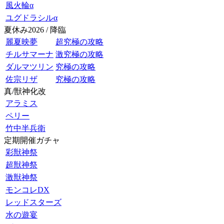
風火輪α
ユグドラシルα
夏休み2026 / 降臨
麗夏映夢
超究極の攻略
チルサマーナ
激究極の攻略
ダルマツリン
究極の攻略
佐宗リザ
究極の攻略
真/獣神化改
アラミス
ペリー
竹中半兵衛
定期開催ガチャ
彩獣神祭
超獣神祭
激獣神祭
モンコレDX
レッドスターズ
水の遊宴