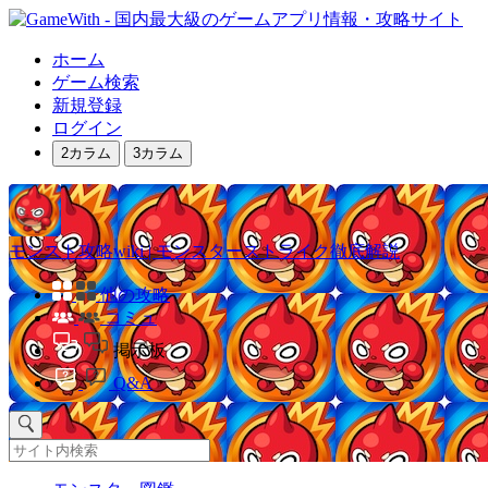
ホーム
ゲーム検索
新規登録
ログイン
2カラム
3カラム
モンスト攻略wiki | モンスターストライク徹底解説
他の攻略
コミュ
掲示板
Q&A