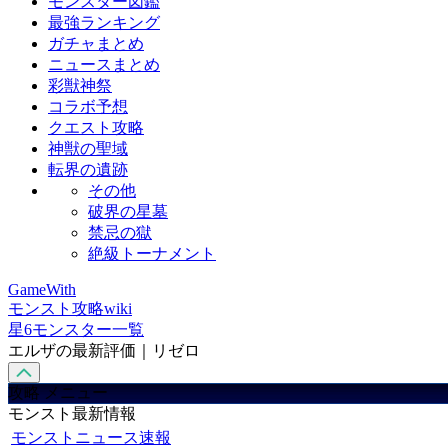
モンスター図鑑
最強ランキング
ガチャまとめ
ニュースまとめ
彩獣神祭
コラボ予想
クエスト攻略
神獣の聖域
転界の遺跡
その他
破界の星墓
禁忌の獄
絶級トーナメント
GameWith
モンスト攻略wiki
星6モンスター一覧
エルザの最新評価｜リゼロ
攻略 メニュー
モンスト最新情報
モンストニュース速報