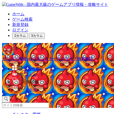
ホーム
ゲーム検索
新規登録
ログイン
2カラム
3カラム
モンスト攻略wiki | モンスターストライク徹底解説
他の攻略
コミュ
掲示板
Q&A