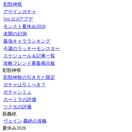
彩獣神祭
アゲインガチャ
Ver.32.0アプデ
モンスト夏休み2026
未開の幻洞
最強キャラランキング
今週のラッキーモンスター
スケジュール＆記事一覧
攻略フレンド募集掲示板
彩獣神祭
彩獣神祭の引き方と限定
ガチャは引くべき？
ガチャシミュ
カーミラの評価
ツクモの評価
新轟絶
ヴェイン
轟絶の攻略
夏休み2026