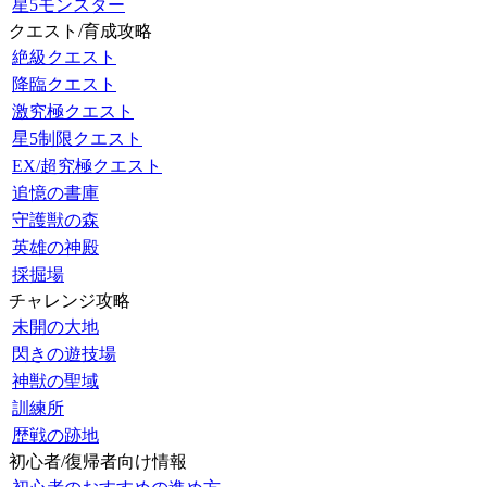
星5モンスター
クエスト/育成攻略
絶級クエスト
降臨クエスト
激究極クエスト
星5制限クエスト
EX/超究極クエスト
追憶の書庫
守護獣の森
英雄の神殿
採掘場
チャレンジ攻略
未開の大地
閃きの遊技場
神獣の聖域
訓練所
歴戦の跡地
初心者/復帰者向け情報