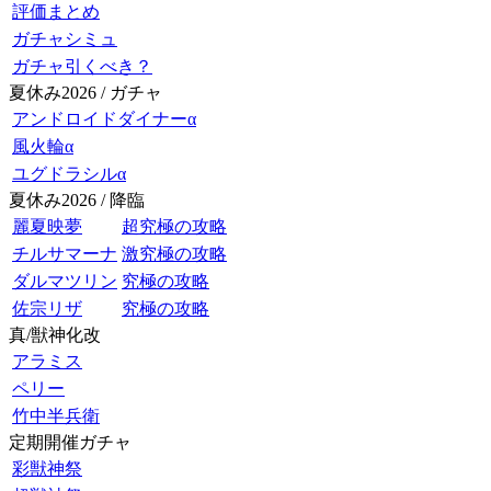
評価まとめ
ガチャシミュ
ガチャ引くべき？
夏休み2026 / ガチャ
アンドロイドダイナーα
風火輪α
ユグドラシルα
夏休み2026 / 降臨
麗夏映夢
超究極の攻略
チルサマーナ
激究極の攻略
ダルマツリン
究極の攻略
佐宗リザ
究極の攻略
真/獣神化改
アラミス
ペリー
竹中半兵衛
定期開催ガチャ
彩獣神祭