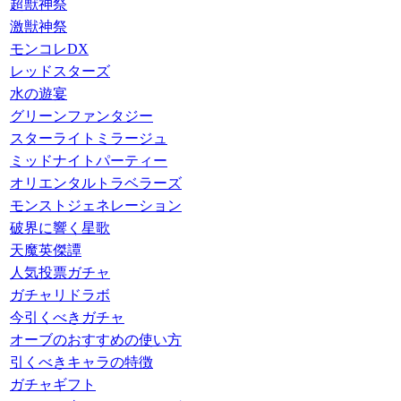
超獣神祭
激獣神祭
モンコレDX
レッドスターズ
水の遊宴
グリーンファンタジー
スターライトミラージュ
ミッドナイトパーティー
オリエンタルトラベラーズ
モンストジェネレーション
破界に響く星歌
天魔英傑譚
人気投票ガチャ
ガチャリドラボ
今引くべきガチャ
オーブのおすすめの使い方
引くべきキャラの特徴
ガチャギフト