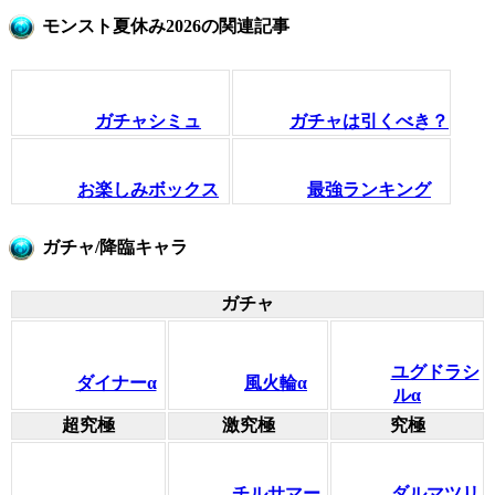
モンスト夏休み2026の関連記事
ガチャシミュ
ガチャは引くべき？
お楽しみボックス
最強ランキング
ガチャ/降臨キャラ
ガチャ
ユグドラシ
ダイナーα
風火輪α
ルα
超究極
激究極
究極
チルサマー
ダルマツリ