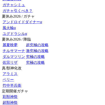
ガチャシミュ
ガチャ引くべき？
夏休み2026 / ガチャ
アンドロイドダイナーα
風火輪α
ユグドラシルα
夏休み2026 / 降臨
麗夏映夢
超究極の攻略
チルサマーナ
激究極の攻略
ダルマツリン
究極の攻略
佐宗リザ
究極の攻略
真/獣神化改
アラミス
ペリー
竹中半兵衛
定期開催ガチャ
彩獣神祭
超獣神祭