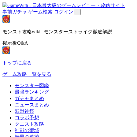
事前ガチャ
ゲーム検索
ログイン
モンスト攻略wiki | モンスターストライク徹底解説
掲示板Q&A
トップに戻る
ゲーム攻略一覧を見る
モンスター図鑑
最強ランキング
ガチャまとめ
ニュースまとめ
彩獣神祭
コラボ予想
クエスト攻略
神獣の聖域
転界の遺跡