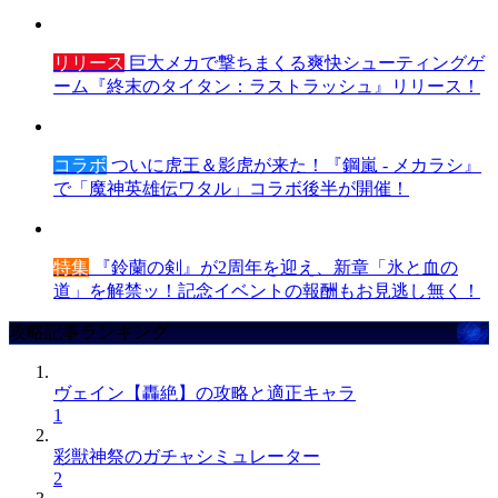
リリース
巨大メカで撃ちまくる爽快シューティングゲ
ーム『終末のタイタン：ラストラッシュ』リリース！
コラボ
ついに虎王＆影虎が来た！『鋼嵐 - メカラシ』
で「魔神英雄伝ワタル」コラボ後半が開催！
特集
『鈴蘭の剣』が2周年を迎え、新章「氷と血の
道」を解禁ッ！記念イベントの報酬もお見逃し無く！
攻略記事ランキング
ヴェイン【轟絶】の攻略と適正キャラ
1
彩獣神祭のガチャシミュレーター
2