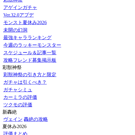
アゲインガチャ
Ver.32.0アプデ
モンスト夏休み2026
未開の幻洞
最強キャラランキング
今週のラッキーモンスター
スケジュール＆記事一覧
攻略フレンド募集掲示板
彩獣神祭
彩獣神祭の引き方と限定
ガチャは引くべき？
ガチャシミュ
カーミラの評価
ツクモの評価
新轟絶
ヴェイン
轟絶の攻略
夏休み2026
評価まとめ