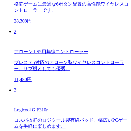
格闘ゲームに最適な6ボタン配置の高性能ワイヤレスコ
ントローラーです。
28,308円
2
アローン PS5用無線コントローラー
プレステ5対応のアローン製ワイヤレスコントローラ
ー。サブ機としても優秀。
11,480円
3
Logicool G F310r
コスパ抜群のロジクール製有線パッド。幅広いPCゲー
ムを手軽に楽しめます。