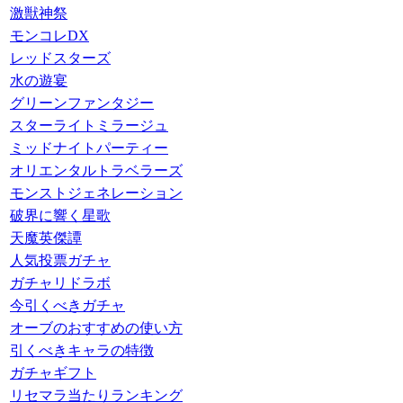
激獣神祭
モンコレDX
レッドスターズ
水の遊宴
グリーンファンタジー
スターライトミラージュ
ミッドナイトパーティー
オリエンタルトラベラーズ
モンストジェネレーション
破界に響く星歌
天魔英傑譚
人気投票ガチャ
ガチャリドラボ
今引くべきガチャ
オーブのおすすめの使い方
引くべきキャラの特徴
ガチャギフト
リセマラ当たりランキング