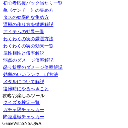
初心者応援パック当たり一覧
亀《ケンチー》の集め方
タスの効率的な集め方
運極の作り方を徹底解説
アイテムの効果一覧
わくわくの実の厳選方法
わくわくの実の効果一覧
属性相性と倍率解説
弱点のダメージ倍率解説
怒り状態のダメージ倍率解説
効率のいいランク上げ方法
メダルについて解説
復帰時にやるべきこと
攻略/お楽しみツール
クイズ＆検定一覧
ガチャ限チェッカー
降臨運極チェッカー
GameWithSNS/Q&A