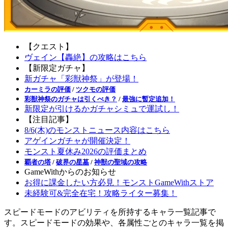
【クエスト】
ヴェイン【轟絶】の攻略はこちら
【新限定ガチャ】
新ガチャ「彩獣神祭」が登場！
カーミラの評価
/
ツクモの評価
彩獣神祭のガチャは引くべき？
/
最強に暫定追加！
新限定が引けるかガチャシミュで運試し！
【注目記事】
8/6(木)のモンストニュース内容はこちら
アゲインガチャが開催決定！
モンスト夏休み2026の評価まとめ
覇者の塔
/
破界の星墓
/
神獣の聖域の攻略
GameWithからのお知らせ
お得に課金したい方必見！モンストGameWithストア
未経験可&完全在宅！攻略ライター募集！
スピードモードのアビリティを所持するキャラ一覧記事で
す。スピードモードの効果や、各属性ごとのキャラ一覧を掲