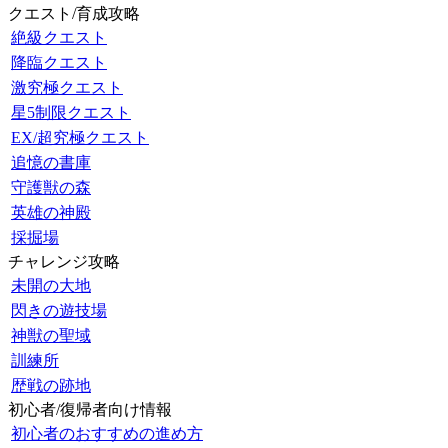
クエスト/育成攻略
絶級クエスト
降臨クエスト
激究極クエスト
星5制限クエスト
EX/超究極クエスト
追憶の書庫
守護獣の森
英雄の神殿
採掘場
チャレンジ攻略
未開の大地
閃きの遊技場
神獣の聖域
訓練所
歴戦の跡地
初心者/復帰者向け情報
初心者のおすすめの進め方