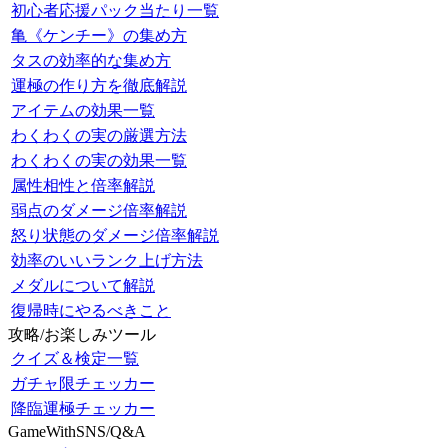
初心者応援パック当たり一覧
亀《ケンチー》の集め方
タスの効率的な集め方
運極の作り方を徹底解説
アイテムの効果一覧
わくわくの実の厳選方法
わくわくの実の効果一覧
属性相性と倍率解説
弱点のダメージ倍率解説
怒り状態のダメージ倍率解説
効率のいいランク上げ方法
メダルについて解説
復帰時にやるべきこと
攻略/お楽しみツール
クイズ＆検定一覧
ガチャ限チェッカー
降臨運極チェッカー
GameWithSNS/Q&A