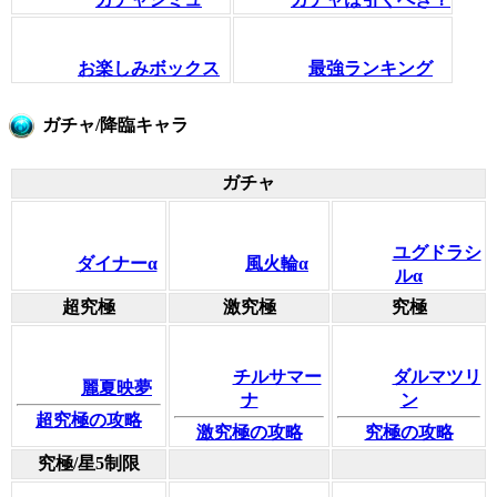
お楽しみボックス
最強ランキング
ガチャ/降臨キャラ
ガチャ
ユグドラシ
ダイナーα
風火輪α
ルα
超究極
激究極
究極
チルサマー
ダルマツリ
麗夏映夢
ナ
ン
超究極の攻略
激究極の攻略
究極の攻略
究極/星5制限