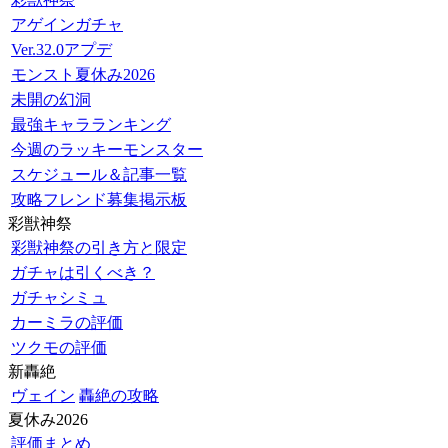
アゲインガチャ
Ver.32.0アプデ
モンスト夏休み2026
未開の幻洞
最強キャラランキング
今週のラッキーモンスター
スケジュール＆記事一覧
攻略フレンド募集掲示板
彩獣神祭
彩獣神祭の引き方と限定
ガチャは引くべき？
ガチャシミュ
カーミラの評価
ツクモの評価
新轟絶
ヴェイン
轟絶の攻略
夏休み2026
評価まとめ