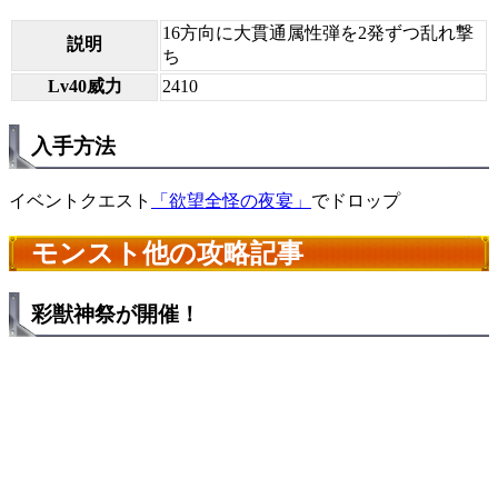
16方向に大貫通属性弾を2発ずつ乱れ撃
説明
ち
Lv40威力
2410
入手方法
イベントクエスト
「欲望全怪の夜宴」
でドロップ
モンスト他の攻略記事
彩獣神祭が開催！