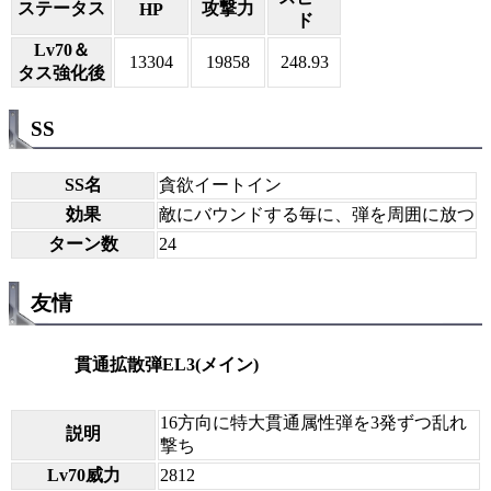
ステータス
攻撃力
HP
ド
Lv70＆
13304
19858
248.93
タス強化後
SS
SS名
貪欲イートイン
効果
敵にバウンドする毎に、弾を周囲に放つ
ターン数
24
友情
貫通拡散弾EL3(メイン)
16方向に特大貫通属性弾を3発ずつ乱れ
説明
撃ち
Lv70威力
2812