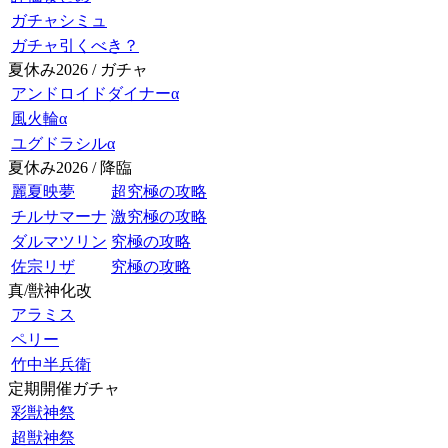
ガチャシミュ
ガチャ引くべき？
夏休み2026 / ガチャ
アンドロイドダイナーα
風火輪α
ユグドラシルα
夏休み2026 / 降臨
麗夏映夢
超究極の攻略
チルサマーナ
激究極の攻略
ダルマツリン
究極の攻略
佐宗リザ
究極の攻略
真/獣神化改
アラミス
ペリー
竹中半兵衛
定期開催ガチャ
彩獣神祭
超獣神祭