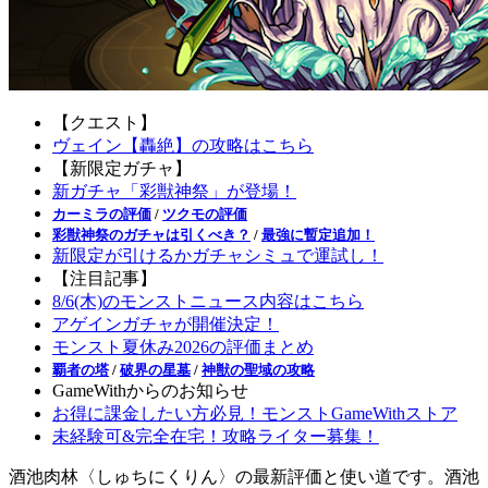
【クエスト】
ヴェイン【轟絶】の攻略はこちら
【新限定ガチャ】
新ガチャ「彩獣神祭」が登場！
カーミラの評価
/
ツクモの評価
彩獣神祭のガチャは引くべき？
/
最強に暫定追加！
新限定が引けるかガチャシミュで運試し！
【注目記事】
8/6(木)のモンストニュース内容はこちら
アゲインガチャが開催決定！
モンスト夏休み2026の評価まとめ
覇者の塔
/
破界の星墓
/
神獣の聖域の攻略
GameWithからのお知らせ
お得に課金したい方必見！モンストGameWithストア
未経験可&完全在宅！攻略ライター募集！
酒池肉林〈しゅちにくりん〉の最新評価と使い道です。酒池