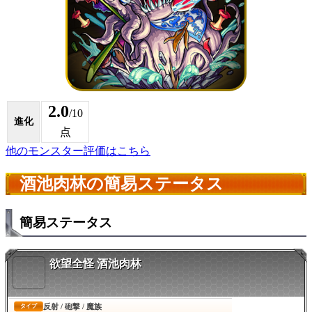
2.0
/10
進化
点
他のモンスター評価はこちら
酒池肉林の簡易ステータス
簡易ステータス
欲望全怪 酒池肉林
反射 / 砲撃 / 魔族
タイプ