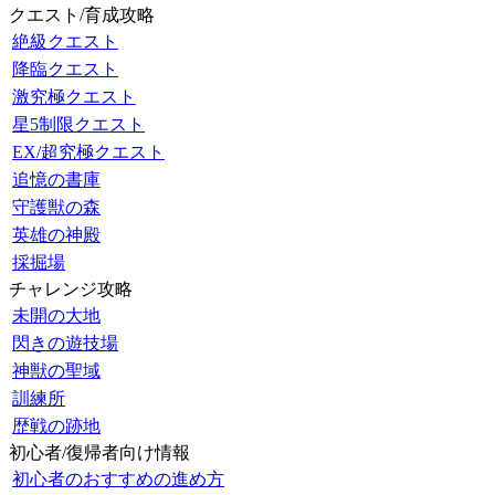
クエスト/育成攻略
絶級クエスト
降臨クエスト
激究極クエスト
星5制限クエスト
EX/超究極クエスト
追憶の書庫
守護獣の森
英雄の神殿
採掘場
チャレンジ攻略
未開の大地
閃きの遊技場
神獣の聖域
訓練所
歴戦の跡地
初心者/復帰者向け情報
初心者のおすすめの進め方