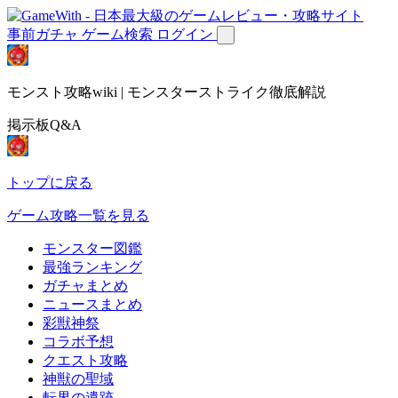
事前ガチャ
ゲーム検索
ログイン
モンスト攻略wiki | モンスターストライク徹底解説
掲示板Q&A
トップに戻る
ゲーム攻略一覧を見る
モンスター図鑑
最強ランキング
ガチャまとめ
ニュースまとめ
彩獣神祭
コラボ予想
クエスト攻略
神獣の聖域
転界の遺跡