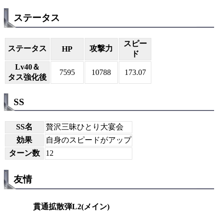
ステータス
スピー
ステータス
攻撃力
HP
ド
Lv40＆
7595
10788
173.07
タス強化後
SS
SS名
贅沢三昧ひとり大宴会
効果
自身のスピードがアップ
ターン数
12
友情
貫通拡散弾L2(メイン)