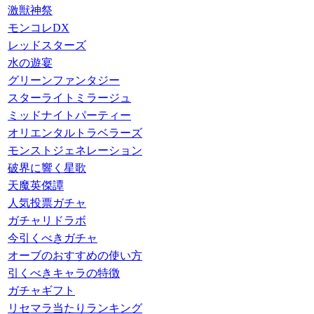
激獣神祭
モンコレDX
レッドスターズ
水の遊宴
グリーンファンタジー
スターライトミラージュ
ミッドナイトパーティー
オリエンタルトラベラーズ
モンストジェネレーション
破界に響く星歌
天魔英傑譚
人気投票ガチャ
ガチャリドラボ
今引くべきガチャ
オーブのおすすめの使い方
引くべきキャラの特徴
ガチャギフト
リセマラ当たりランキング