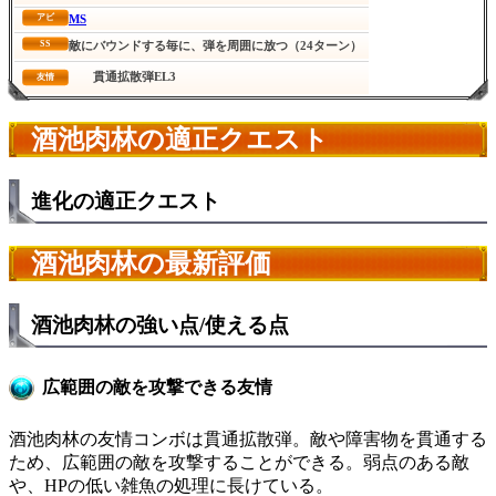
MS
アビ
SS
敵にバウンドする毎に、弾を周囲に放つ（24ターン）
貫通拡散弾EL3
友情
酒池肉林の適正クエスト
進化の適正クエスト
酒池肉林の最新評価
酒池肉林の強い点/使える点
広範囲の敵を攻撃できる友情
酒池肉林の友情コンボは貫通拡散弾。敵や障害物を貫通する
ため、広範囲の敵を攻撃することができる。弱点のある敵
や、HPの低い雑魚の処理に長けている。