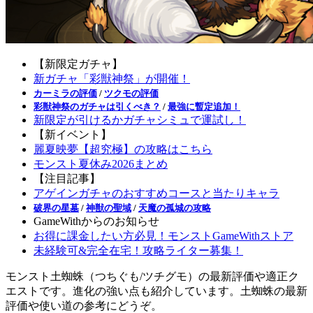
【新限定ガチャ】
新ガチャ「彩獣神祭」が開催！
カーミラの評価
/
ツクモの評価
彩獣神祭のガチャは引くべき？
/
最強に暫定追加！
新限定が引けるかガチャシミュで運試し！
【新イベント】
麗夏映夢【超究極】の攻略はこちら
モンスト夏休み2026まとめ
【注目記事】
アゲインガチャのおすすめコースと当たりキャラ
破界の星墓
/
神獣の聖域
/
天魔の孤城の攻略
GameWithからのお知らせ
お得に課金したい方必見！モンストGameWithストア
未経験可&完全在宅！攻略ライター募集！
モンスト土蜘蛛（つちぐも/ツチグモ）の最新評価や適正ク
エストです。進化の強い点も紹介しています。土蜘蛛の最新
評価や使い道の参考にどうぞ。