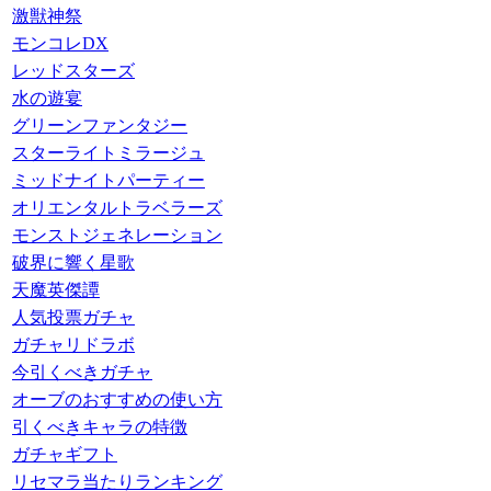
激獣神祭
モンコレDX
レッドスターズ
水の遊宴
グリーンファンタジー
スターライトミラージュ
ミッドナイトパーティー
オリエンタルトラベラーズ
モンストジェネレーション
破界に響く星歌
天魔英傑譚
人気投票ガチャ
ガチャリドラボ
今引くべきガチャ
オーブのおすすめの使い方
引くべきキャラの特徴
ガチャギフト
リセマラ当たりランキング