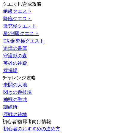
クエスト/育成攻略
絶級クエスト
降臨クエスト
激究極クエスト
星5制限クエスト
EX/超究極クエスト
追憶の書庫
守護獣の森
英雄の神殿
採掘場
チャレンジ攻略
未開の大地
閃きの遊技場
神獣の聖域
訓練所
歴戦の跡地
初心者/復帰者向け情報
初心者のおすすめの進め方