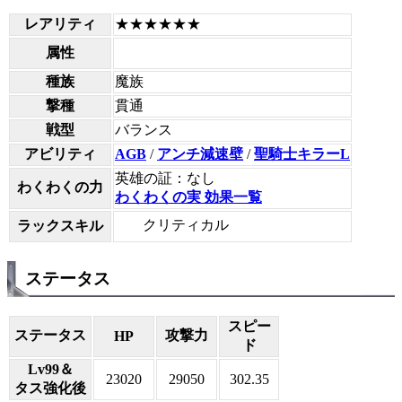
レアリティ
★★★★★★
属性
種族
魔族
撃種
貫通
戦型
バランス
アビリティ
AGB
/
アンチ減速壁
/
聖騎士キラーL
英雄の証：なし
わくわくの力
わくわくの実 効果一覧
クリティカル
ラックスキル
ステータス
スピー
ステータス
攻撃力
HP
ド
Lv99＆
23020
29050
302.35
タス強化後