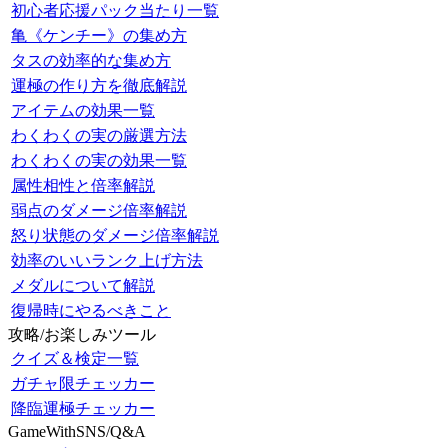
初心者応援パック当たり一覧
亀《ケンチー》の集め方
タスの効率的な集め方
運極の作り方を徹底解説
アイテムの効果一覧
わくわくの実の厳選方法
わくわくの実の効果一覧
属性相性と倍率解説
弱点のダメージ倍率解説
怒り状態のダメージ倍率解説
効率のいいランク上げ方法
メダルについて解説
復帰時にやるべきこと
攻略/お楽しみツール
クイズ＆検定一覧
ガチャ限チェッカー
降臨運極チェッカー
GameWithSNS/Q&A