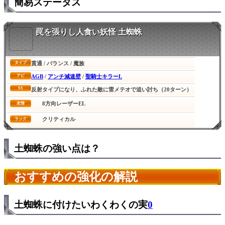
簡易ステータス
罠を張りし人食い妖怪 土蜘蛛
貫通 / バランス / 魔族
タイプ
AGB
/
アンチ減速壁
/
聖騎士キラーL
アビ
SS
反射タイプになり、ふれた敵に雷メテオで追い討ち（20ターン）
8方向レーザーEL
友情
クリティカル
ラック
土蜘蛛の強い点は？
おすすめの強化の解説
土蜘蛛に付けたいわくわくの実
0