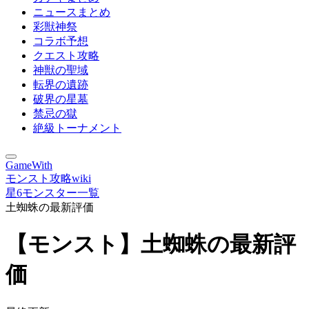
ニュースまとめ
彩獣神祭
コラボ予想
クエスト攻略
神獣の聖域
転界の遺跡
破界の星墓
禁忌の獄
絶級トーナメント
GameWith
モンスト攻略wiki
星6モンスター一覧
土蜘蛛の最新評価
【モンスト】土蜘蛛の最新評
価