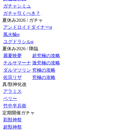
ガチャシミュ
ガチャ引くべき？
夏休み2026 / ガチャ
アンドロイドダイナーα
風火輪α
ユグドラシルα
夏休み2026 / 降臨
麗夏映夢
超究極の攻略
チルサマーナ
激究極の攻略
ダルマツリン
究極の攻略
佐宗リザ
究極の攻略
真/獣神化改
アラミス
ペリー
竹中半兵衛
定期開催ガチャ
彩獣神祭
超獣神祭