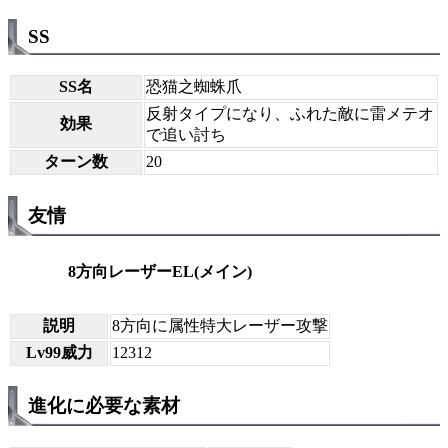
SS
SS名
恐猫之蜘蛛爪
反射タイプになり、ふれた敵に雷メテオ
効果
で追い討ち
ターン数
20
友情
8方向レーザーEL(メイン)
説明
8方向に属性特大レーザー攻撃
Lv99威力
12312
進化に必要な素材