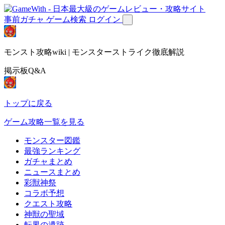
事前ガチャ
ゲーム検索
ログイン
モンスト攻略wiki | モンスターストライク徹底解説
掲示板Q&A
トップに戻る
ゲーム攻略一覧を見る
モンスター図鑑
最強ランキング
ガチャまとめ
ニュースまとめ
彩獣神祭
コラボ予想
クエスト攻略
神獣の聖域
転界の遺跡