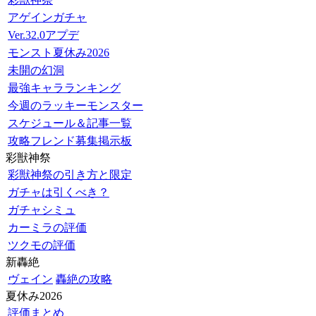
アゲインガチャ
Ver.32.0アプデ
モンスト夏休み2026
未開の幻洞
最強キャラランキング
今週のラッキーモンスター
スケジュール＆記事一覧
攻略フレンド募集掲示板
彩獣神祭
彩獣神祭の引き方と限定
ガチャは引くべき？
ガチャシミュ
カーミラの評価
ツクモの評価
新轟絶
ヴェイン
轟絶の攻略
夏休み2026
評価まとめ