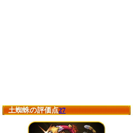
土蜘蛛の評価点
27