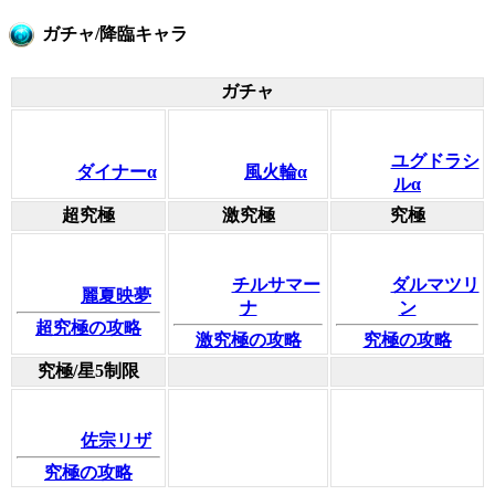
ガチャ/降臨キャラ
ガチャ
ユグドラシ
ダイナーα
風火輪α
ルα
超究極
激究極
究極
チルサマー
ダルマツリ
麗夏映夢
ナ
ン
超究極の攻略
激究極の攻略
究極の攻略
究極/星5制限
佐宗リザ
究極の攻略