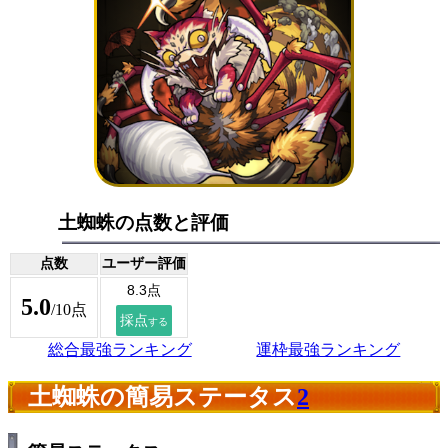
土蜘蛛の点数と評価
点数
ユーザー評価
5.0
/10点
総合最強ランキング
運枠最強ランキング
土蜘蛛の簡易ステータス
2