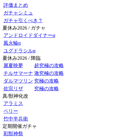
評価まとめ
ガチャシミュ
ガチャ引くべき？
夏休み2026 / ガチャ
アンドロイドダイナーα
風火輪α
ユグドラシルα
夏休み2026 / 降臨
麗夏映夢
超究極の攻略
チルサマーナ
激究極の攻略
ダルマツリン
究極の攻略
佐宗リザ
究極の攻略
真/獣神化改
アラミス
ペリー
竹中半兵衛
定期開催ガチャ
彩獣神祭