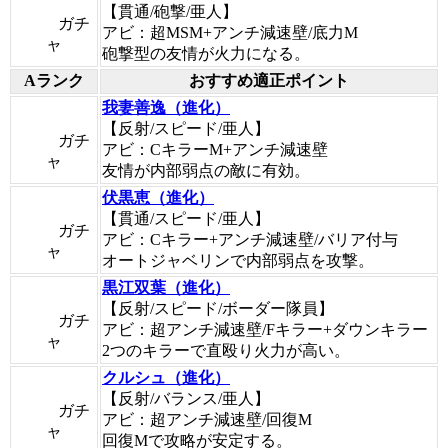
【貫通/砲撃/亜人】
ガチ
アビ：超MSM+アンチ減速壁/底力M
ャ
砲撃型の友情が火力になる。
Aランク
おすすめ適正ポイント
我妻善逸（進化）
【反射/スピード/亜人】
ガチ
アビ：CキラーM+アンチ減速壁
ャ
友情が内部弱点の敵に有効。
伏黒恵（進化）
【貫通/スピード/亜人】
ガチ
アビ：Cキラー+アンチ減速壁/バリア付与
ャ
オートジャベリンで内部弱点を攻撃。
黒江双葉（進化）
【反射/スピード/ボーダー隊員】
ガチ
アビ：超アンチ減速壁/Fキラー+ダウンキラー
ャ
2つのキラーで直殴り火力が高い。
クルシュ（進化）
【反射/バランス/亜人】
ガチ
アビ：超アンチ減速壁/回復M
ャ
回復Mで攻略が安定する。