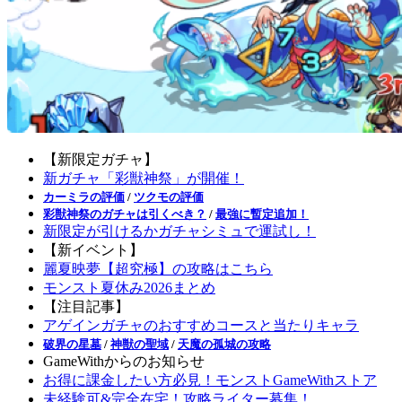
【新限定ガチャ】
新ガチャ「彩獣神祭」が開催！
カーミラの評価
/
ツクモの評価
彩獣神祭のガチャは引くべき？
/
最強に暫定追加！
新限定が引けるかガチャシミュで運試し！
【新イベント】
麗夏映夢【超究極】の攻略はこちら
モンスト夏休み2026まとめ
【注目記事】
アゲインガチャのおすすめコースと当たりキャラ
破界の星墓
/
神獣の聖域
/
天魔の孤城の攻略
GameWithからのお知らせ
お得に課金したい方必見！モンストGameWithストア
未経験可&完全在宅！攻略ライター募集！