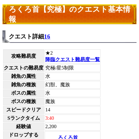
ろくろ首【究極】のクエスト基本情
報
クエスト詳細
16
★2
攻略難易度
降臨クエスト難易度一覧
クエストの難易度
究極/星5制限
雑魚の属性
水
雑魚の種族
幻獣、魔族
ボスの属性
水
ボスの種族
魔族
スピードクリア
14
Sランクタイム
3:40
経験値
2,200
ドロップする
ろくろ首