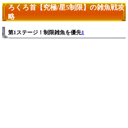
ろくろ首【究極/星5制限】の雑魚戦攻
略
第1ステージ！制限雑魚を優先
1