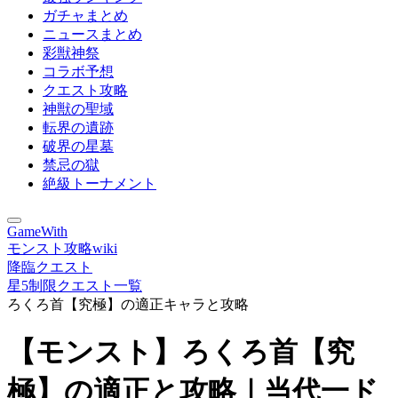
ガチャまとめ
ニュースまとめ
彩獣神祭
コラボ予想
クエスト攻略
神獣の聖域
転界の遺跡
破界の星墓
禁忌の獄
絶級トーナメント
GameWith
モンスト攻略wiki
降臨クエスト
星5制限クエスト一覧
ろくろ首【究極】の適正キャラと攻略
【モンスト】ろくろ首【究
極】の適正と攻略｜当代一ド