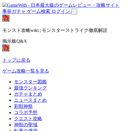
事前ガチャ
ゲーム検索
ログイン
モンスト攻略wiki | モンスターストライク徹底解説
掲示板Q&A
トップに戻る
ゲーム攻略一覧を見る
モンスター図鑑
最強ランキング
ガチャまとめ
ニュースまとめ
彩獣神祭
コラボ予想
クエスト攻略
神獣の聖域
転界の遺跡