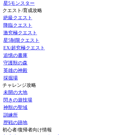
星5モンスター
クエスト/育成攻略
絶級クエスト
降臨クエスト
激究極クエスト
星5制限クエスト
EX/超究極クエスト
追憶の書庫
守護獣の森
英雄の神殿
採掘場
チャレンジ攻略
未開の大地
閃きの遊技場
神獣の聖域
訓練所
歴戦の跡地
初心者/復帰者向け情報