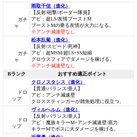
雨取千佳（進化）
【反射/砲撃/ボーダー隊員】
アビ：超LS/友情ブーストM
ガチ
ブーストMの乗る友情が火力になる。
ャ
※アンチ減速壁なし
松本乱菊（進化）
【反射/スピード/死神】
アビ：超MSM/超LS+SS短縮
ガチ
グロウスフィアでダメージを稼げる。
ャ
※アンチ減速壁なし
Bランク
おすすめ適正ポイント
クロノスタシス（進化）
【貫通/バランス/亜人】
ドロ
アビ：アンチ減速壁
ップ
クロススティンガーが雑魚処理に役立つ。
ヴィルヘルム（進化）
【反射/バランス/亜人】
ドロ
アビ：魔族キラーM+アンチ減速壁/底力
ップ
キラーMでボスに大ダメージを稼げる。