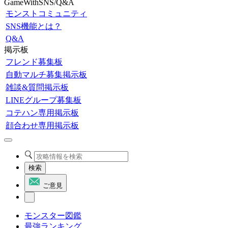
GameWithSNS/Q&A
モンストコミュニティ
SNS機能とは？
Q&A
掲示板
フレンド募集板
自動マルチ募集掲示板
雑談&質問掲示板
LINEグループ募集板
コテハン専用掲示板
顔合わせ専用掲示板
検索
ご意見
モンスター図鑑
最強ランキング