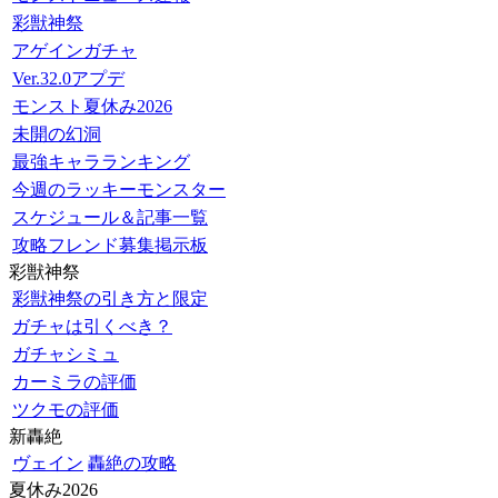
彩獣神祭
アゲインガチャ
Ver.32.0アプデ
モンスト夏休み2026
未開の幻洞
最強キャラランキング
今週のラッキーモンスター
スケジュール＆記事一覧
攻略フレンド募集掲示板
彩獣神祭
彩獣神祭の引き方と限定
ガチャは引くべき？
ガチャシミュ
カーミラの評価
ツクモの評価
新轟絶
ヴェイン
轟絶の攻略
夏休み2026