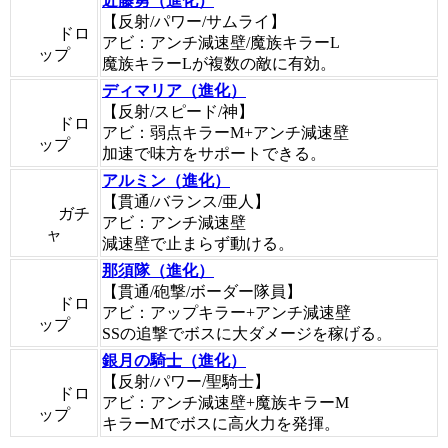
近藤勇（進化）
【反射/パワー/サムライ】
ドロ
アビ：アンチ減速壁/魔族キラーL
ップ
魔族キラーLが複数の敵に有効。
ディマリア（進化）
【反射/スピード/神】
ドロ
アビ：弱点キラーM+アンチ減速壁
ップ
加速で味方をサポートできる。
アルミン（進化）
【貫通/バランス/亜人】
ガチ
アビ：アンチ減速壁
ャ
減速壁で止まらず動ける。
那須隊（進化）
【貫通/砲撃/ボーダー隊員】
ドロ
アビ：アップキラー+アンチ減速壁
ップ
SSの追撃でボスに大ダメージを稼げる。
銀月の騎士（進化）
【反射/パワー/聖騎士】
ドロ
アビ：アンチ減速壁+魔族キラーM
ップ
キラーMでボスに高火力を発揮。