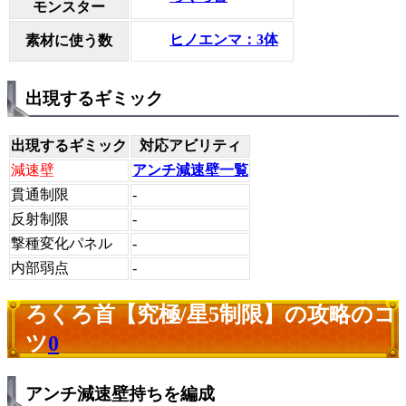
モンスター
ヒノエンマ：3体
素材に使う数
出現するギミック
出現するギミック
対応アビリティ
減速壁
アンチ減速壁一覧
貫通制限
-
反射制限
-
撃種変化パネル
-
内部弱点
-
ろくろ首【究極/星5制限】の攻略のコ
ツ
0
アンチ減速壁持ちを編成