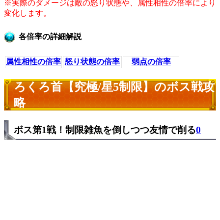
※実際のダメージは敵の怒り状態や、属性相性の倍率により
変化します。
各倍率の詳細解説
属性相性の倍率
怒り状態の倍率
弱点の倍率
ろくろ首【究極/星5制限】のボス戦攻
略
ボス第1戦！制限雑魚を倒しつつ友情で削る
0