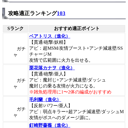
攻略適正ランキング
103
Sランク
おすすめ適正ポイント
ベアトリス（進化）
【貫通/砲撃/妖精】
アビ：超MSM/友情ブースト+アンチ減速壁/SS
ガチ
チャージM
ャ
友情で広範囲に火力を出せる。
栗花落カナヲ（進化）
【貫通/砲撃/亜人】
アビ：魔封じ+アンチ減速壁/ダッシュ
ガチ
魔封じの乗る友情が火力になる。
ャ
※雑魚処理用に1〜2体の編成がおすすめ
毛利蘭（進化）
【反射/パワー/亜人】
ガチ
アビ：弱点キラー+超アンチ減速壁/ダッシュM
ャ
友情がボスへのダメージ源に。
釘崎野薔薇（進化）