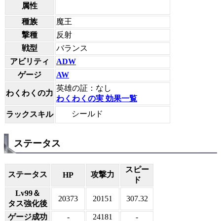
属性
種族
魔王
撃種
反射
戦型
バランス
アビリティ
ADW
ゲージ
AW
英雄の証：なし
わくわくの力
わくわくの実 効果一覧
シールド
ラックスキル
ステータス
スピー
ステータス
攻撃力
HP
ド
Lv99＆
20373
20151
307.32
タス強化後
ゲージ成功
-
24181
-