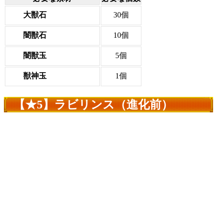
大獣石
30個
闇獣石
10個
闇獣玉
5個
獣神玉
1個
【★5】ラビリンス（進化前）