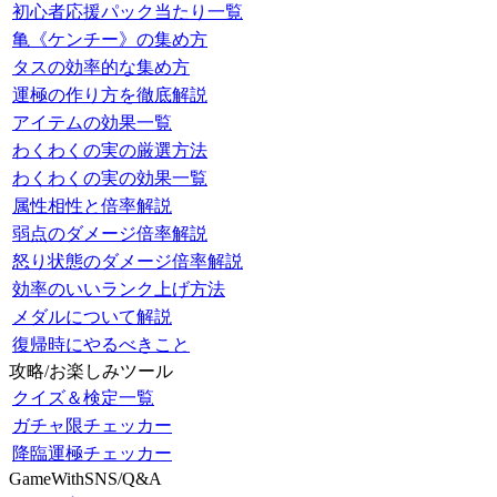
初心者応援パック当たり一覧
亀《ケンチー》の集め方
タスの効率的な集め方
運極の作り方を徹底解説
アイテムの効果一覧
わくわくの実の厳選方法
わくわくの実の効果一覧
属性相性と倍率解説
弱点のダメージ倍率解説
怒り状態のダメージ倍率解説
効率のいいランク上げ方法
メダルについて解説
復帰時にやるべきこと
攻略/お楽しみツール
クイズ＆検定一覧
ガチャ限チェッカー
降臨運極チェッカー
GameWithSNS/Q&A