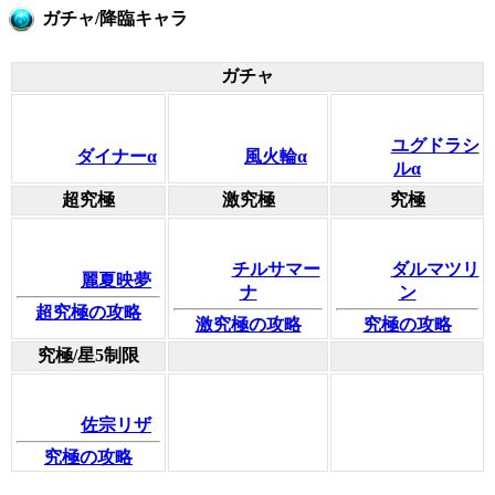
ガチャ/降臨キャラ
ガチャ
ユグドラシ
ダイナーα
風火輪α
ルα
超究極
激究極
究極
チルサマー
ダルマツリ
麗夏映夢
ナ
ン
超究極の攻略
激究極の攻略
究極の攻略
究極/星5制限
佐宗リザ
究極の攻略