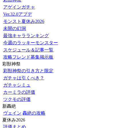
アゲインガチャ
Ver.32.0アプデ
モンスト夏休み2026
未開の幻洞
最強キャラランキング
今週のラッキーモンスター
スケジュール＆記事一覧
攻略フレンド募集掲示板
彩獣神祭
彩獣神祭の引き方と限定
ガチャは引くべき？
ガチャシミュ
カーミラの評価
ツクモの評価
新轟絶
ヴェイン
轟絶の攻略
夏休み2026
評価まとめ