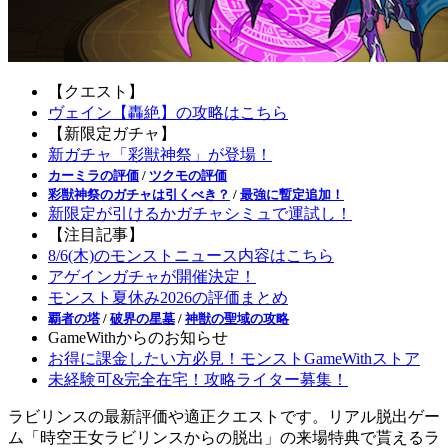
【クエスト】
ヴェイン【轟絶】の攻略はこちら
【新限定ガチャ】
新ガチャ「彩獣神祭」が登場！
カーミラの評価
/
ツクモの評価
彩獣神祭のガチャは引くべき？
/
最強に暫定追加！
新限定が引けるかガチャシミュで運試し！
【注目記事】
8/6(木)のモンストニュース内容はこちら
アゲインガチャが開催決定！
モンスト夏休み2026の評価まとめ
覇者の塔
/
破界の星墓
/
神獣の聖域の攻略
GameWithからのお知らせ
お得に課金したい方必見！モンストGameWithストア
未経験可&完全在宅！攻略ライター募集！
ラビリンスの最新評価や適正クエストです。リアル脱出ゲー
ム「時空王女ラビリンスからの脱出」の来場特典で貰えるラ