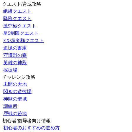
クエスト/育成攻略
絶級クエスト
降臨クエスト
激究極クエスト
星5制限クエスト
EX/超究極クエスト
追憶の書庫
守護獣の森
英雄の神殿
採掘場
チャレンジ攻略
未開の大地
閃きの遊技場
神獣の聖域
訓練所
歴戦の跡地
初心者/復帰者向け情報
初心者のおすすめの進め方