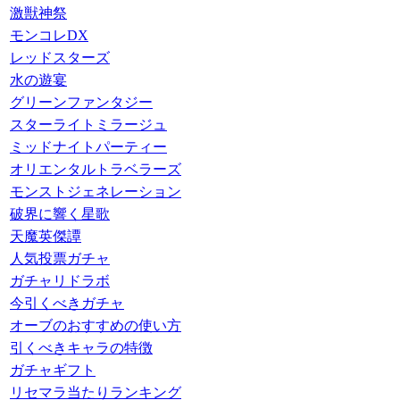
激獣神祭
モンコレDX
レッドスターズ
水の遊宴
グリーンファンタジー
スターライトミラージュ
ミッドナイトパーティー
オリエンタルトラベラーズ
モンストジェネレーション
破界に響く星歌
天魔英傑譚
人気投票ガチャ
ガチャリドラボ
今引くべきガチャ
オーブのおすすめの使い方
引くべきキャラの特徴
ガチャギフト
リセマラ当たりランキング