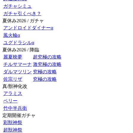
ガチャシミュ
ガチャ引くべき？
夏休み2026 / ガチャ
アンドロイドダイナーα
風火輪α
ユグドラシルα
夏休み2026 / 降臨
麗夏映夢
超究極の攻略
チルサマーナ
激究極の攻略
ダルマツリン
究極の攻略
佐宗リザ
究極の攻略
真/獣神化改
アラミス
ペリー
竹中半兵衛
定期開催ガチャ
彩獣神祭
超獣神祭