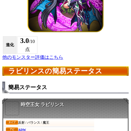
3.0
/10
進化
点
他のモンスター評価はこちら
ラビリンスの簡易ステータス
簡易ステータス
時空王女 ラビリンス
反射 / バランス / 魔王
タイプ
ADW
アビ