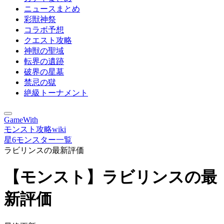
ニュースまとめ
彩獣神祭
コラボ予想
クエスト攻略
神獣の聖域
転界の遺跡
破界の星墓
禁忌の獄
絶級トーナメント
GameWith
モンスト攻略wiki
星6モンスター一覧
ラビリンスの最新評価
【モンスト】ラビリンスの最
新評価