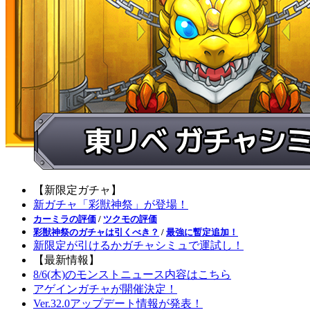
【新限定ガチャ】
新ガチャ「彩獣神祭」が登場！
カーミラの評価
/
ツクモの評価
彩獣神祭のガチャは引くべき？
/
最強に暫定追加！
新限定が引けるかガチャシミュで運試し！
【最新情報】
8/6(木)のモンストニュース内容はこちら
アゲインガチャが開催決定！
Ver.32.0アップデート情報が発表！