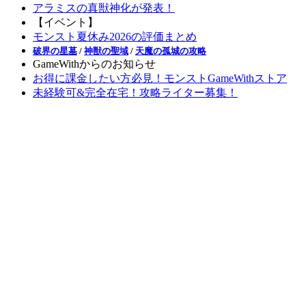
アラミスの真獣神化が発表！
【イベント】
モンスト夏休み2026の評価まとめ
破界の星墓
/
神獣の聖域
/
天魔の孤城の攻略
GameWithからのお知らせ
お得に課金したい方必見！モンストGameWithストア
未経験可&完全在宅！攻略ライター募集！