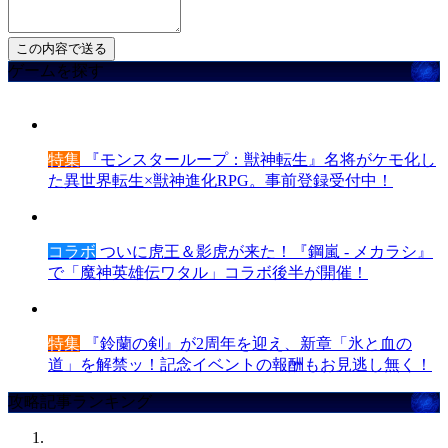
ゲームを探す
特集
『モンスターループ：獣神転生』名将がケモ化し
た異世界転生×獣神進化RPG。事前登録受付中！
コラボ
ついに虎王＆影虎が来た！『鋼嵐 - メカラシ』
で「魔神英雄伝ワタル」コラボ後半が開催！
特集
『鈴蘭の剣』が2周年を迎え、新章「氷と血の
道」を解禁ッ！記念イベントの報酬もお見逃し無く！
攻略記事ランキング