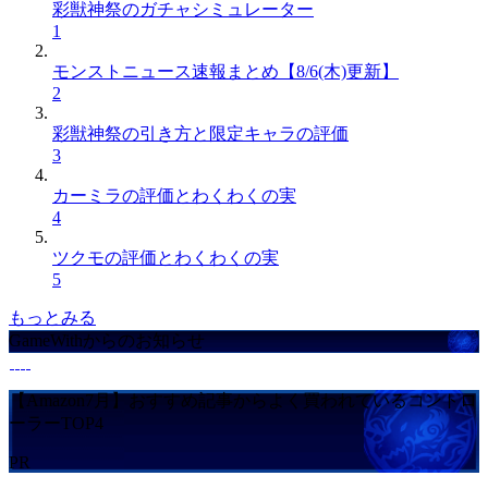
彩獣神祭のガチャシミュレーター
1
モンストニュース速報まとめ【8/6(木)更新】
2
彩獣神祭の引き方と限定キャラの評価
3
カーミラの評価とわくわくの実
4
ツクモの評価とわくわくの実
5
もっとみる
GameWithからのお知らせ
【Amazon7月】おすすめ記事からよく買われているコントロ
ーラーTOP4
PR