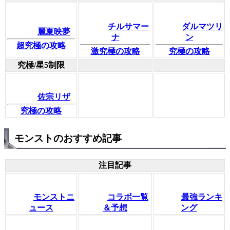
チルサマー
ダルマツリ
麗夏映夢
ナ
ン
超究極の攻略
激究極の攻略
究極の攻略
究極/星5制限
佐宗リザ
究極の攻略
モンストのおすすめ記事
注目記事
モンストニ
コラボ一覧
最強ランキ
ュース
＆予想
ング