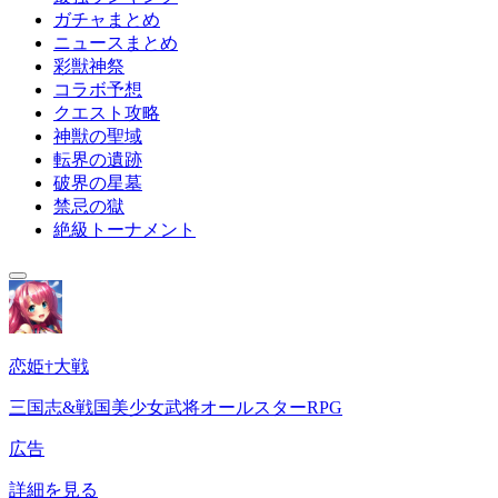
ガチャまとめ
ニュースまとめ
彩獣神祭
コラボ予想
クエスト攻略
神獣の聖域
転界の遺跡
破界の星墓
禁忌の獄
絶級トーナメント
恋姫†大戦
三国志&戦国美少女武将オールスターRPG
広告
詳細を見る