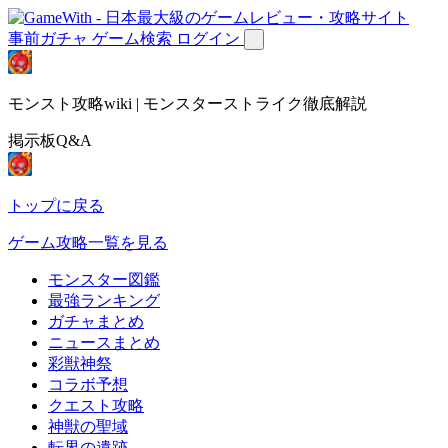
事前ガチャ
ゲーム検索
ログイン
モンスト攻略wiki | モンスターストライク徹底解説
掲示板Q&A
トップに戻る
ゲーム攻略一覧を見る
モンスター図鑑
最強ランキング
ガチャまとめ
ニュースまとめ
彩獣神祭
コラボ予想
クエスト攻略
神獣の聖域
転界の遺跡