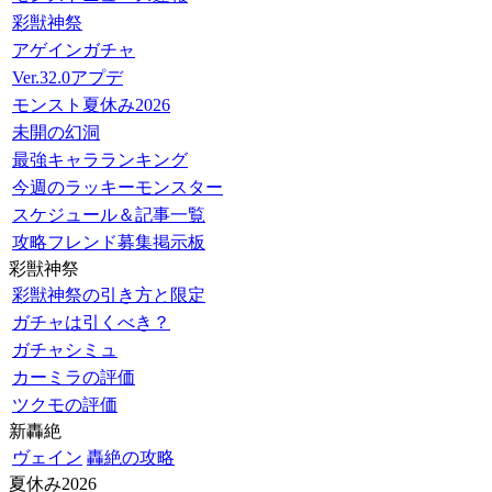
彩獣神祭
アゲインガチャ
Ver.32.0アプデ
モンスト夏休み2026
未開の幻洞
最強キャラランキング
今週のラッキーモンスター
スケジュール＆記事一覧
攻略フレンド募集掲示板
彩獣神祭
彩獣神祭の引き方と限定
ガチャは引くべき？
ガチャシミュ
カーミラの評価
ツクモの評価
新轟絶
ヴェイン
轟絶の攻略
夏休み2026