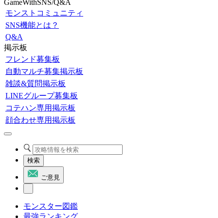
GameWithSNS/Q&A
モンストコミュニティ
SNS機能とは？
Q&A
掲示板
フレンド募集板
自動マルチ募集掲示板
雑談&質問掲示板
LINEグループ募集板
コテハン専用掲示板
顔合わせ専用掲示板
検索
ご意見
モンスター図鑑
最強ランキング