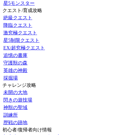
星5モンスター
クエスト/育成攻略
絶級クエスト
降臨クエスト
激究極クエスト
星5制限クエスト
EX/超究極クエスト
追憶の書庫
守護獣の森
英雄の神殿
採掘場
チャレンジ攻略
未開の大地
閃きの遊技場
神獣の聖域
訓練所
歴戦の跡地
初心者/復帰者向け情報