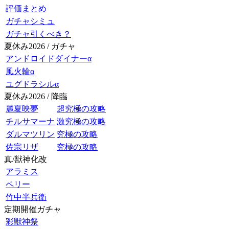
評価まとめ
ガチャシミュ
ガチャ引くべき？
夏休み2026 / ガチャ
アンドロイドダイナーα
風火輪α
ユグドラシルα
夏休み2026 / 降臨
麗夏映夢
超究極の攻略
チルサマーナ
激究極の攻略
ダルマツリン
究極の攻略
佐宗リザ
究極の攻略
真/獣神化改
アラミス
ペリー
竹中半兵衛
定期開催ガチャ
彩獣神祭