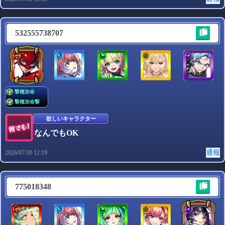
532555738707
撃種加命
撃種加命撃
欲しいキャラクター
なんでもOK
通報
2026/07/30 12:19
775018348