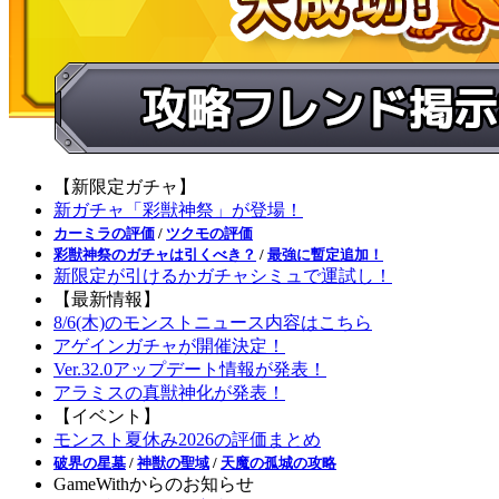
【新限定ガチャ】
新ガチャ「彩獣神祭」が登場！
カーミラの評価
/
ツクモの評価
彩獣神祭のガチャは引くべき？
/
最強に暫定追加！
新限定が引けるかガチャシミュで運試し！
【最新情報】
8/6(木)のモンストニュース内容はこちら
アゲインガチャが開催決定！
Ver.32.0アップデート情報が発表！
アラミスの真獣神化が発表！
【イベント】
モンスト夏休み2026の評価まとめ
破界の星墓
/
神獣の聖域
/
天魔の孤城の攻略
GameWithからのお知らせ