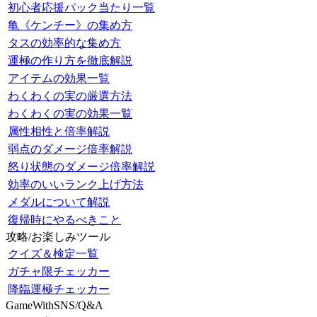
初心者応援パック当たり一覧
亀《ケンチー》の集め方
タスの効率的な集め方
運極の作り方を徹底解説
アイテムの効果一覧
わくわくの実の厳選方法
わくわくの実の効果一覧
属性相性と倍率解説
弱点のダメージ倍率解説
怒り状態のダメージ倍率解説
効率のいいランク上げ方法
メダルについて解説
復帰時にやるべきこと
攻略/お楽しみツール
クイズ＆検定一覧
ガチャ限チェッカー
降臨運極チェッカー
GameWithSNS/Q&A