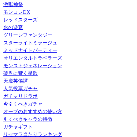
激獣神祭
モンコレDX
レッドスターズ
水の遊宴
グリーンファンタジー
スターライトミラージュ
ミッドナイトパーティー
オリエンタルトラベラーズ
モンストジェネレーション
破界に響く星歌
天魔英傑譚
人気投票ガチャ
ガチャリドラボ
今引くべきガチャ
オーブのおすすめの使い方
引くべきキャラの特徴
ガチャギフト
リセマラ当たりランキング