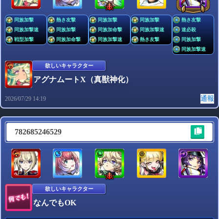
同族加撃
熱き友撃
同族加撃
同族加撃
熱き友撃
同族加撃速
同族加撃
同族加命撃
同族加撃速
速必殺
戦型加撃
同族加命撃
同族加撃速
熱き友撃
同族加撃
同族加撃速
欲しいキャラクター
アグナムートX（真獣神化）
通報
2026/07/29 14:19
782685246529
欲しいキャラクター
なんでもOK