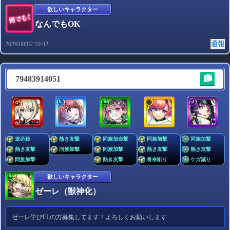
欲しいキャラクター
なんでもOK
通報
2026/08/02 10:42
79483914051
速必殺
熱き友撃
同族加命撃
同族加撃
同族加撃
熱き友撃
同族加撃
同族加撃
熱き友撃
熱き友撃
同族加撃
熱き友撃
将命削り
ケガ減り
欲しいキャラクター
ゼーレ（獣神化）
ゼーレ学びELの方募集してます！よろしくお願いします