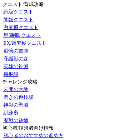
クエスト/育成攻略
絶級クエスト
降臨クエスト
激究極クエスト
星5制限クエスト
EX/超究極クエスト
追憶の書庫
守護獣の森
英雄の神殿
採掘場
チャレンジ攻略
未開の大地
閃きの遊技場
神獣の聖域
訓練所
歴戦の跡地
初心者/復帰者向け情報
初心者のおすすめの進め方