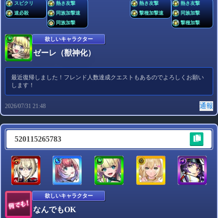
スピクリ
熱き友撃
熱き友撃
熱き友撃
速必殺
同族加撃速
撃種加撃速
同族加撃
同族加撃
撃種加撃
欲しいキャラクター
ゼーレ（獣神化）
最近復帰しました！フレンド人数達成クエストもあるのでよろしくお願い
します！
通報
2026/07/31 21:48
520115265783
欲しいキャラクター
なんでもOK