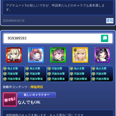
アグナムートXが欲しいですが、申請来たらどのキャラでも基本通しま
す。
通報
2026/08/04 02:16
959309593
熱き友撃
熱き友撃
同族加撃
熱き友撃
熱き友撃
同族加撃
同族加撃
同族加命撃
同族加撃
同族加撃
同族加撃速
同族加撃速
同族加撃速
同族加撃速
同族加撃速
攻略中コンテンツ：
降臨周回
欲しいキャラクター
なんでもOK
他獣神祭のキャラ大体います。キャラ適当に回してます