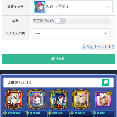
久遠（再会）
設定キャラ
設定済みのみ
紋章
キャラクターを選択
わくわくの実
わくわくの実
入力をリセットする
空き
空き
空き
空き
絞り込む
紋章
必須
未設定
設定済み
24810753513
超戦型解放
未解放
解放済み
コネクトスキル(書)解放
未解放
解放済み
同族加速命
撃種加速
同族加命
将命削り
速必殺