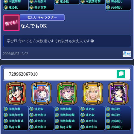
同族加撃
兵命削り
速必殺
同族加命撃
将命削り
主要攻略コンテンツ
任意
速必殺
熱き友撃
兵命削り
欲しいキャラクター
なんでもOK
求めているキャラクター
任意
学びEL付いてる方大歓迎ですそれ以外も大丈夫です😭
なんでもOK
通報
2026/08/05 13:02
コメント
任意
729962067010
入力をリセットする
プレビュー
同族加撃
速必殺
同族加撃
速必殺
速必殺
同族加命撃
将命削り
同族加命撃
速必殺
速必殺
同族加撃速
兵命削り
同族加撃速
兵命削り
兵命削り
熱き友撃
兵命削り
熱き友撃
兵命削り
兵命削り
投稿する