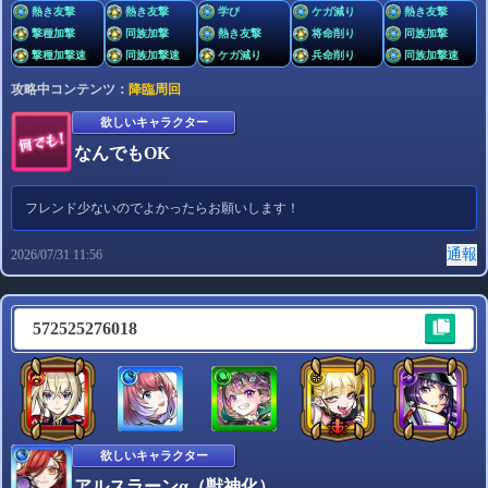
熱き友撃
熱き友撃
学び
ケガ減り
熱き友撃
撃種加撃
同族加撃
熱き友撃
将命削り
同族加撃
撃種加撃速
同族加撃速
ケガ減り
兵命削り
同族加撃速
攻略中コンテンツ：
降臨周回
欲しいキャラクター
なんでもOK
フレンド少ないのでよかったらお願いします！
通報
2026/07/31 11:56
572525276018
欲しいキャラクター
アルスラーンα（獣神化）