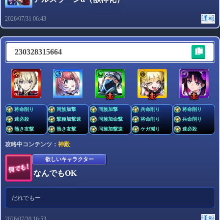
通報
2026/07/31 06:43
230328315664
将命削り
同族加撃
同族加撃
兵命削り
将命削り
速必殺
撃種加撃速
同族加命撃
将命削り
兵命削り
熱き友撃
熱き友撃
同族加撃速
ケガ減り
速必殺
攻略中コンテンツ：
神殿
欲しいキャラクター
なんでもOK
だれでもー
通報
2026/07/30 16:53