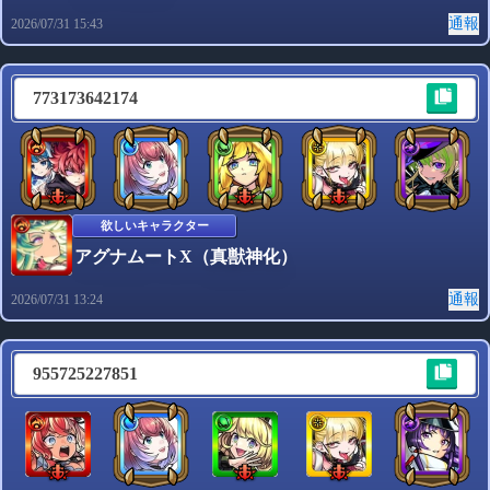
通報
2026/07/31 15:43
773173642174
欲しいキャラクター
アグナムートX（真獣神化）
通報
2026/07/31 13:24
955725227851