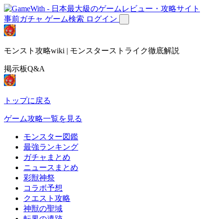
事前ガチャ
ゲーム検索
ログイン
モンスト攻略wiki | モンスターストライク徹底解説
掲示板Q&A
トップに戻る
ゲーム攻略一覧を見る
モンスター図鑑
最強ランキング
ガチャまとめ
ニュースまとめ
彩獣神祭
コラボ予想
クエスト攻略
神獣の聖域
転界の遺跡