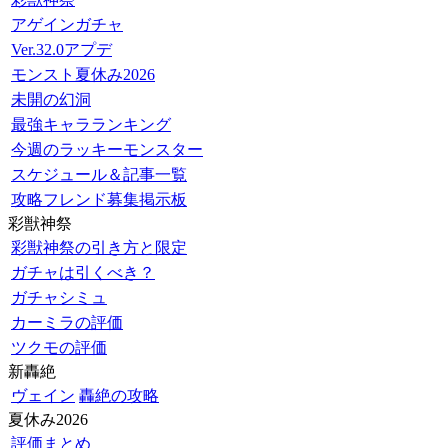
アゲインガチャ
Ver.32.0アプデ
モンスト夏休み2026
未開の幻洞
最強キャラランキング
今週のラッキーモンスター
スケジュール＆記事一覧
攻略フレンド募集掲示板
彩獣神祭
彩獣神祭の引き方と限定
ガチャは引くべき？
ガチャシミュ
カーミラの評価
ツクモの評価
新轟絶
ヴェイン
轟絶の攻略
夏休み2026
評価まとめ