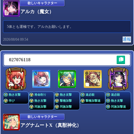
欲しいキャラクター
000000
アルカ（魔女）
5体とも運極です。アルカお願いします。
通報
2026/08/04 09:54
欲しいキャラクター
なんでもOK
027076118
通報
2026/08/06 23:24
熱き友撃
将命削り
熱き友撃
速必殺
速必殺
学び
熱き友撃
撃種加撃
撃種加撃速
熱き友撃
同族加撃
同族加撃
同族加撃速
欲しいキャラクター
アグナムートX（真獣神化）