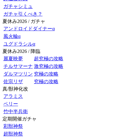
ガチャシミュ
ガチャ引くべき？
夏休み2026 / ガチャ
アンドロイドダイナーα
風火輪α
ユグドラシルα
夏休み2026 / 降臨
麗夏映夢
超究極の攻略
チルサマーナ
激究極の攻略
ダルマツリン
究極の攻略
佐宗リザ
究極の攻略
真/獣神化改
アラミス
ペリー
竹中半兵衛
定期開催ガチャ
彩獣神祭
超獣神祭