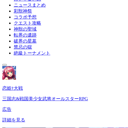
ニュースまとめ
彩獣神祭
コラボ予想
クエスト攻略
神獣の聖域
転界の遺跡
破界の星墓
禁忌の獄
絶級トーナメント
恋姫†大戦
三国志&戦国美少女武将オールスターRPG
広告
詳細を見る