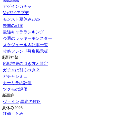
アゲインガチャ
Ver.32.0アプデ
モンスト夏休み2026
未開の幻洞
最強キャラランキング
今週のラッキーモンスター
スケジュール＆記事一覧
攻略フレンド募集掲示板
彩獣神祭
彩獣神祭の引き方と限定
ガチャは引くべき？
ガチャシミュ
カーミラの評価
ツクモの評価
新轟絶
ヴェイン
轟絶の攻略
夏休み2026
評価まとめ