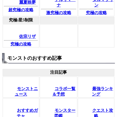
麗夏映夢
ナ
ン
超究極の攻略
激究極の攻略
究極の攻略
究極/星5制限
佐宗リザ
究極の攻略
モンストのおすすめ記事
注目記事
モンストニ
コラボ一覧
最強ランキ
ュース
＆予想
ング
おすすめガ
モンスター
クエスト攻
チャ
図鑑
略