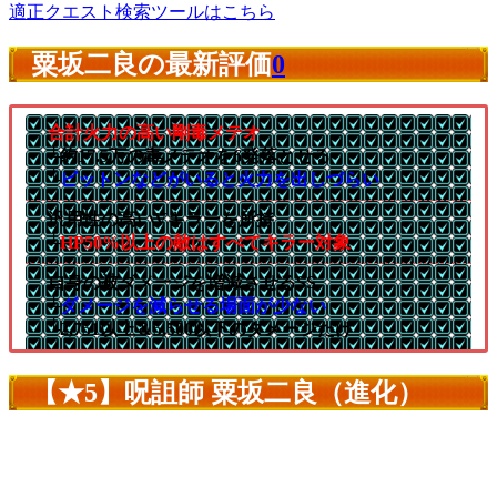
適正クエスト検索ツールはこちら
粟坂二良の最新評価
0
合計火力の高い剛毒メテオ
└約17.5万の毒メテオを6発落とせる
└
ビットンなどがいると火力を出しづらい
汎用性の高いVキラーを所持
└
HP50%以上の敵はすべてキラー対象
自身の被ダメージを増減させるSS
└
ダメージを減らせる場面が少ない
└2,751以上＆5,500以下のダメージだけ
【★5】呪詛師 粟坂二良（進化）