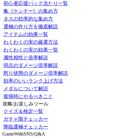
初心者応援パック当たり一覧
亀《ケンチー》の集め方
タスの効率的な集め方
運極の作り方を徹底解説
アイテムの効果一覧
わくわくの実の厳選方法
わくわくの実の効果一覧
属性相性と倍率解説
弱点のダメージ倍率解説
怒り状態のダメージ倍率解説
効率のいいランク上げ方法
メダルについて解説
復帰時にやるべきこと
攻略/お楽しみツール
クイズ＆検定一覧
ガチャ限チェッカー
降臨運極チェッカー
GameWithSNS/Q&A