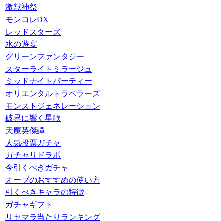
激獣神祭
モンコレDX
レッドスターズ
水の遊宴
グリーンファンタジー
スターライトミラージュ
ミッドナイトパーティー
オリエンタルトラベラーズ
モンストジェネレーション
破界に響く星歌
天魔英傑譚
人気投票ガチャ
ガチャリドラボ
今引くべきガチャ
オーブのおすすめの使い方
引くべきキャラの特徴
ガチャギフト
リセマラ当たりランキング