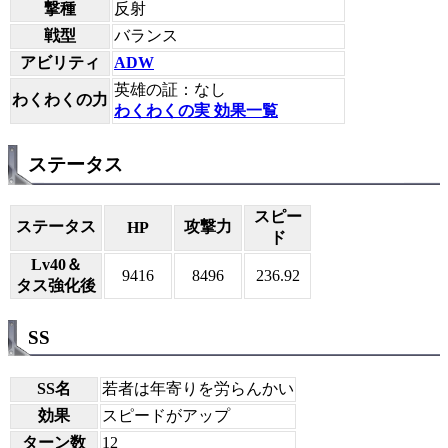
撃種
反射
戦型
バランス
アビリティ
ADW
英雄の証：なし
わくわくの力
わくわくの実 効果一覧
ステータス
スピー
ステータス
攻撃力
HP
ド
Lv40＆
9416
8496
236.92
タス強化後
SS
SS名
若者は年寄りを労らんかい
効果
スピードがアップ
ターン数
12