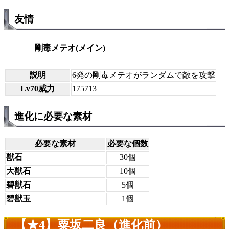
友情
剛毒メテオ(メイン)
説明
6発の剛毒メテオがランダムで敵を攻撃
Lv70威力
175713
進化に必要な素材
必要な素材
必要な個数
獣石
30個
大獣石
10個
碧獣石
5個
碧獣玉
1個
【★4】粟坂二良（進化前）