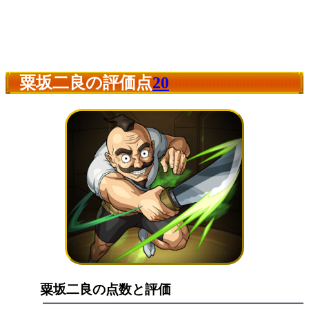
粟坂二良の評価点
20
粟坂二良の点数と評価