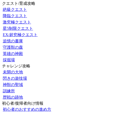
クエスト/育成攻略
絶級クエスト
降臨クエスト
激究極クエスト
星5制限クエスト
EX/超究極クエスト
追憶の書庫
守護獣の森
英雄の神殿
採掘場
チャレンジ攻略
未開の大地
閃きの遊技場
神獣の聖域
訓練所
歴戦の跡地
初心者/復帰者向け情報
初心者のおすすめの進め方