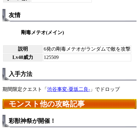
友情
剛毒メテオ(メイン)
説明
6発の剛毒メテオがランダムで敵を攻撃
Lv40威力
125509
入手方法
期間限定クエスト「
渋谷事変-粟坂二良-
」でドロップ
モンスト他の攻略記事
彩獣神祭が開催！