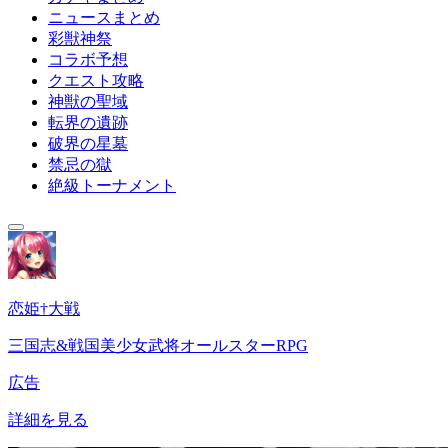
ニュースまとめ
彩獣神祭
コラボ予想
クエスト攻略
神獣の聖域
転界の遺跡
破界の星墓
禁忌の獄
絶級トーナメント
恋姫†大戦
三国志&戦国美少女武将オールスターRPG
広告
詳細を見る