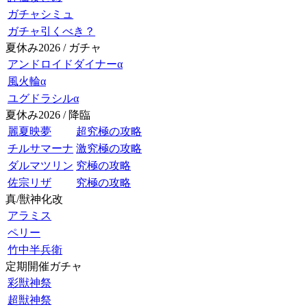
ガチャシミュ
ガチャ引くべき？
夏休み2026 / ガチャ
アンドロイドダイナーα
風火輪α
ユグドラシルα
夏休み2026 / 降臨
麗夏映夢
超究極の攻略
チルサマーナ
激究極の攻略
ダルマツリン
究極の攻略
佐宗リザ
究極の攻略
真/獣神化改
アラミス
ペリー
竹中半兵衛
定期開催ガチャ
彩獣神祭
超獣神祭