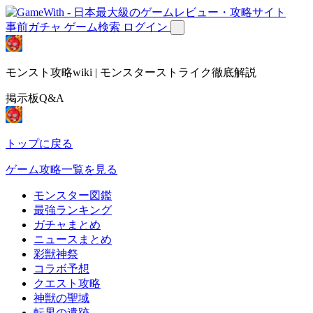
事前ガチャ
ゲーム検索
ログイン
モンスト攻略wiki | モンスターストライク徹底解説
掲示板Q&A
トップに戻る
ゲーム攻略一覧を見る
モンスター図鑑
最強ランキング
ガチャまとめ
ニュースまとめ
彩獣神祭
コラボ予想
クエスト攻略
神獣の聖域
転界の遺跡