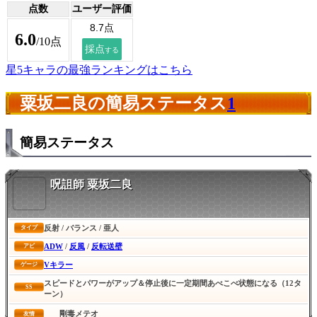
点数
ユーザー評価
6.0
/10点
星5キャラの最強ランキングはこちら
粟坂二良の簡易ステータス
1
簡易ステータス
呪詛師 粟坂二良
反射 / バランス / 亜人
タイプ
ADW
/
反風
/
反転送壁
アビ
Vキラー
ゲージ
スピードとパワーがアップ＆停止後に一定期間あべこべ状態になる（12タ
SS
ーン）
剛毒メテオ
友情