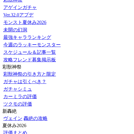
アゲインガチャ
Ver.32.0アプデ
モンスト夏休み2026
未開の幻洞
最強キャラランキング
今週のラッキーモンスター
スケジュール＆記事一覧
攻略フレンド募集掲示板
彩獣神祭
彩獣神祭の引き方と限定
ガチャは引くべき？
ガチャシミュ
カーミラの評価
ツクモの評価
新轟絶
ヴェイン
轟絶の攻略
夏休み2026
評価まとめ