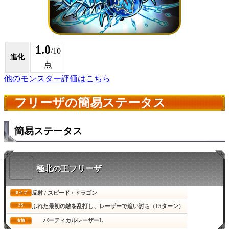
1.0
/10
進化
点
他のモンスター評価はこちら
フリーザの簡易ステータス
簡易ステータス
極北の王フリーザ
反射 / スピード / ドラゴン
タイプ
SS
ふれた最初の敵を乱打し、レーザーで追い討ち（15ターン）
バーティカルレーザーL
友情