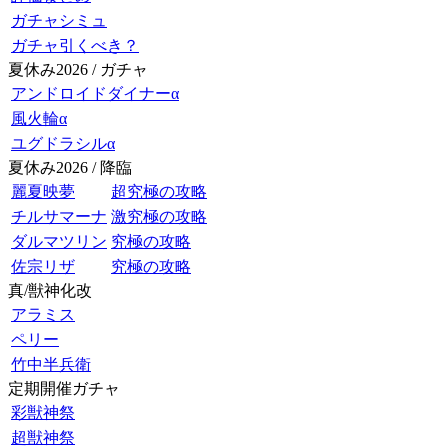
ガチャシミュ
ガチャ引くべき？
夏休み2026 / ガチャ
アンドロイドダイナーα
風火輪α
ユグドラシルα
夏休み2026 / 降臨
麗夏映夢
超究極の攻略
チルサマーナ
激究極の攻略
ダルマツリン
究極の攻略
佐宗リザ
究極の攻略
真/獣神化改
アラミス
ペリー
竹中半兵衛
定期開催ガチャ
彩獣神祭
超獣神祭