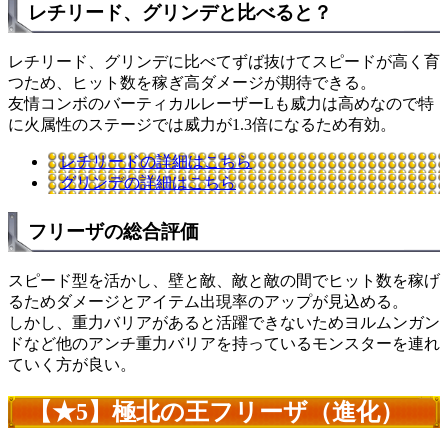
レチリード、グリンデと比べると？
レチリード、グリンデに比べてずば抜けてスピードが高く育
つため、
ヒット数を稼ぎ高ダメージが期待できる。
友情コンボのバーティカルレーザーLも威力は高めなので特
に火属性のステージでは威力が1.3倍になるため有効。
レチリードの詳細はこちら
グリンデの詳細はこちら
フリーザの総合評価
スピード型を活かし、壁と敵、敵と敵の間でヒット数を稼げ
るためダメージとアイテム出現率のアップが見込める。
しかし、
重力バリアがあると活躍できない
ためヨルムンガン
ドなど他のアンチ重力バリアを持っているモンスターを連れ
ていく方が良い。
【★5】極北の王フリーザ（進化）