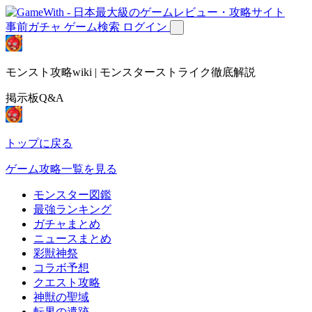
事前ガチャ
ゲーム検索
ログイン
モンスト攻略wiki | モンスターストライク徹底解説
掲示板Q&A
トップに戻る
ゲーム攻略一覧を見る
モンスター図鑑
最強ランキング
ガチャまとめ
ニュースまとめ
彩獣神祭
コラボ予想
クエスト攻略
神獣の聖域
転界の遺跡