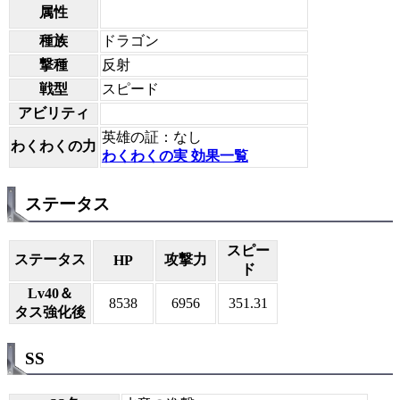
属性
種族
ドラゴン
撃種
反射
戦型
スピード
アビリティ
英雄の証：なし
わくわくの力
わくわくの実 効果一覧
ステータス
スピー
ステータス
攻撃力
HP
ド
Lv40＆
8538
6956
351.31
タス強化後
SS