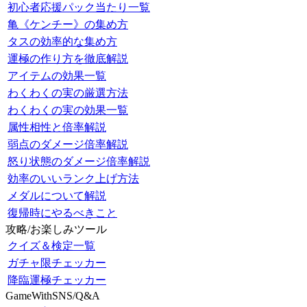
初心者応援パック当たり一覧
亀《ケンチー》の集め方
タスの効率的な集め方
運極の作り方を徹底解説
アイテムの効果一覧
わくわくの実の厳選方法
わくわくの実の効果一覧
属性相性と倍率解説
弱点のダメージ倍率解説
怒り状態のダメージ倍率解説
効率のいいランク上げ方法
メダルについて解説
復帰時にやるべきこと
攻略/お楽しみツール
クイズ＆検定一覧
ガチャ限チェッカー
降臨運極チェッカー
GameWithSNS/Q&A