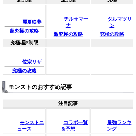
チルサマー
ダルマツリ
麗夏映夢
ナ
ン
超究極の攻略
激究極の攻略
究極の攻略
究極/星5制限
佐宗リザ
究極の攻略
モンストのおすすめ記事
注目記事
モンストニ
コラボ一覧
最強ランキ
ュース
＆予想
ング