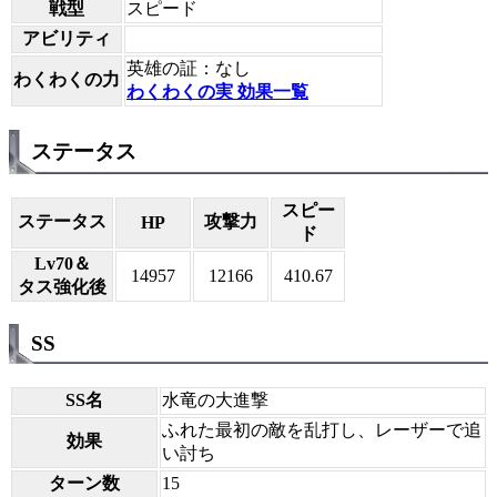
戦型
スピード
アビリティ
英雄の証：なし
わくわくの力
わくわくの実 効果一覧
ステータス
スピー
ステータス
攻撃力
HP
ド
Lv70＆
14957
12166
410.67
タス強化後
SS
SS名
水竜の大進撃
ふれた最初の敵を乱打し、レーザーで追
効果
い討ち
ターン数
15