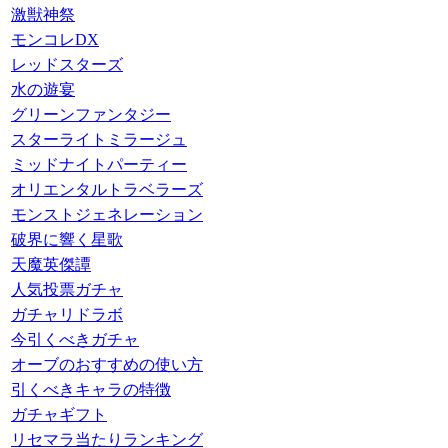
激獣神祭
モンコレDX
レッドスターズ
水の遊宴
グリーンファンタジー
スターライトミラージュ
ミッドナイトパーティー
オリエンタルトラベラーズ
モンストジェネレーション
破界に響く星歌
天魔英傑譚
人気投票ガチャ
ガチャリドラボ
今引くべきガチャ
オーブのおすすめの使い方
引くべきキャラの特徴
ガチャギフト
リセマラ当たりランキング