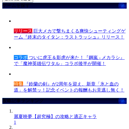
ゲームを探す
リリース
巨大メカで撃ちまくる爽快シューティングゲ
ーム『終末のタイタン：ラストラッシュ』リリース！
コラボ
ついに虎王＆影虎が来た！『鋼嵐 - メカラシ』
で「魔神英雄伝ワタル」コラボ後半が開催！
特集
『鈴蘭の剣』が2周年を迎え、新章「氷と血の
道」を解禁ッ！記念イベントの報酬もお見逃し無く！
攻略記事ランキング
麗夏映夢【超究極】の攻略と適正キャラ
1