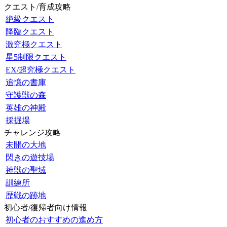
クエスト/育成攻略
絶級クエスト
降臨クエスト
激究極クエスト
星5制限クエスト
EX/超究極クエスト
追憶の書庫
守護獣の森
英雄の神殿
採掘場
チャレンジ攻略
未開の大地
閃きの遊技場
神獣の聖域
訓練所
歴戦の跡地
初心者/復帰者向け情報
初心者のおすすめの進め方