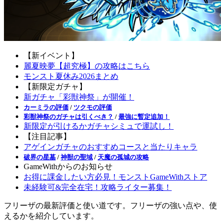
【新イベント】
麗夏映夢【超究極】の攻略はこちら
モンスト夏休み2026まとめ
【新限定ガチャ】
新ガチャ「彩獣神祭」が開催！
カーミラの評価
/
ツクモの評価
彩獣神祭のガチャは引くべき？
/
最強に暫定追加！
新限定が引けるかガチャシミュで運試し！
【注目記事】
アゲインガチャのおすすめコースと当たりキャラ
破界の星墓
/
神獣の聖域
/
天魔の孤城の攻略
GameWithからのお知らせ
お得に課金したい方必見！モンストGameWithストア
未経験可&完全在宅！攻略ライター募集！
フリーザの最新評価と使い道です。フリーザの強い点や、使
えるかを紹介しています。