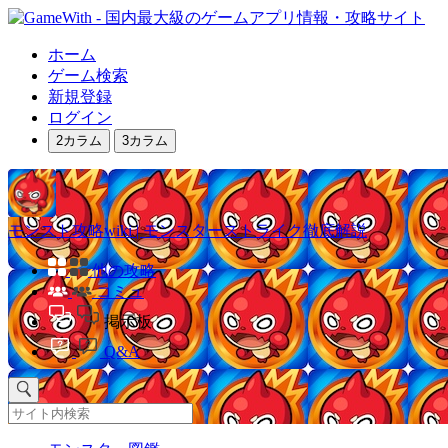
ホーム
ゲーム検索
新規登録
ログイン
2カラム
3カラム
モンスト攻略wiki | モンスターストライク徹底解説
他の攻略
コミュ
掲示板
Q&A