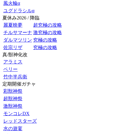
風火輪α
ユグドラシルα
夏休み2026 / 降臨
麗夏映夢
超究極の攻略
チルサマーナ
激究極の攻略
ダルマツリン
究極の攻略
佐宗リザ
究極の攻略
真/獣神化改
アラミス
ペリー
竹中半兵衛
定期開催ガチャ
彩獣神祭
超獣神祭
激獣神祭
モンコレDX
レッドスターズ
水の遊宴