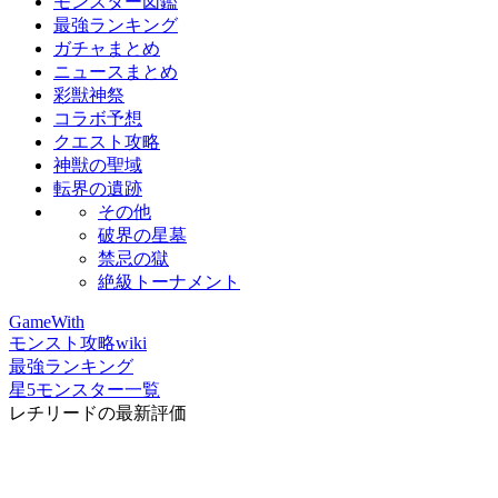
モンスター図鑑
最強ランキング
ガチャまとめ
ニュースまとめ
彩獣神祭
コラボ予想
クエスト攻略
神獣の聖域
転界の遺跡
その他
破界の星墓
禁忌の獄
絶級トーナメント
GameWith
モンスト攻略wiki
最強ランキング
星5モンスター一覧
レチリードの最新評価