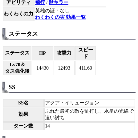
アビリティ
飛行
/
獣キラー
英雄の証：なし
わくわくの力
わくわくの実 効果一覧
ステータス
スピー
ステータス
攻撃力
HP
ド
Lv70＆
14430
12493
411.60
タス強化後
SS
SS名
アクア・イリュージョン
ふれた最初の敵を乱打し、水星の光線で
効果
追い討ち
ターン数
14