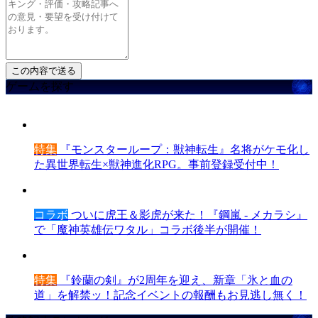
ゲームを探す
特集
『モンスターループ：獣神転生』名将がケモ化し
た異世界転生×獣神進化RPG。事前登録受付中！
コラボ
ついに虎王＆影虎が来た！『鋼嵐 - メカラシ』
で「魔神英雄伝ワタル」コラボ後半が開催！
特集
『鈴蘭の剣』が2周年を迎え、新章「氷と血の
道」を解禁ッ！記念イベントの報酬もお見逃し無く！