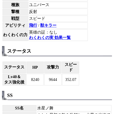
種族
ユニバース
撃種
反射
戦型
スピード
アビリティ
飛行
/
獣キラー
英雄の証：なし
わくわくの力
わくわくの実 効果一覧
ステータス
スピー
ステータス
攻撃力
HP
ド
Lv40＆
8240
9644
352.07
タス強化後
SS
SS名
水星ノ舞