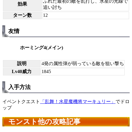
ふれた最初の敵を乱打し、水星の光線で
効果
追い討ち
ターン数
12
友情
ホーミング4(メイン)
説明
4発の属性弾が弱っている敵を狙い撃ち
Lv40威力
1845
入手方法
イベントクエスト
「乱舞！水星魔機将マーキュリー」
でドロ
ップ
モンスト他の攻略記事