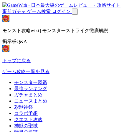
事前ガチャ
ゲーム検索
ログイン
モンスト攻略wiki | モンスターストライク徹底解説
掲示板Q&A
トップに戻る
ゲーム攻略一覧を見る
モンスター図鑑
最強ランキング
ガチャまとめ
ニュースまとめ
彩獣神祭
コラボ予想
クエスト攻略
神獣の聖域
転界の遺跡