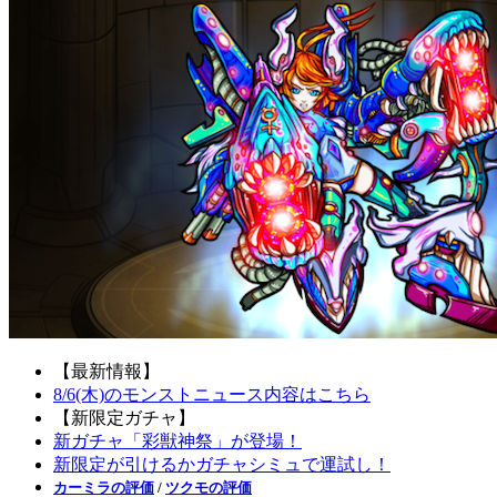
【最新情報】
8/6(木)のモンストニュース内容はこちら
【新限定ガチャ】
新ガチャ「彩獣神祭」が登場！
新限定が引けるかガチャシミュで運試し！
カーミラの評価
/
ツクモの評価