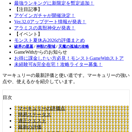
最強ランキングに新限定を暫定追加！
【注目記事】
アゲインガチャが開催決定！
Ver.32.0アップデート情報が発表！
アラミスの真獣神化が発表！
【イベント】
モンスト夏休み2026の評価まとめ
破界の星墓
/
神獣の聖域
/
天魔の孤城の攻略
GameWithからのお知らせ
お得に課金したい方必見！モンストGameWithストア
未経験可&完全在宅！攻略ライター募集！
マーキュリーの最新評価と使い道です。マーキュリーの強い
点や、使えるかを紹介しています。
目次
マーキュリーの評価点
簡易ステータス
適正クエスト
最新の評価