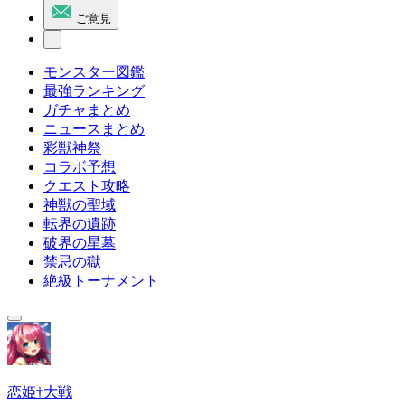
ご意見
モンスター図鑑
最強ランキング
ガチャまとめ
ニュースまとめ
彩獣神祭
コラボ予想
クエスト攻略
神獣の聖域
転界の遺跡
破界の星墓
禁忌の獄
絶級トーナメント
恋姫†大戦