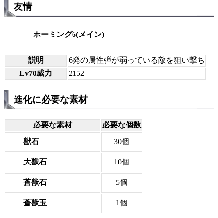
友情
ホーミング6(メイン)
説明
6発の属性弾が弱っている敵を狙い撃ち
Lv70威力
2152
進化に必要な素材
必要な素材
必要な個数
獣石
30個
大獣石
10個
蒼獣石
5個
蒼獣玉
1個