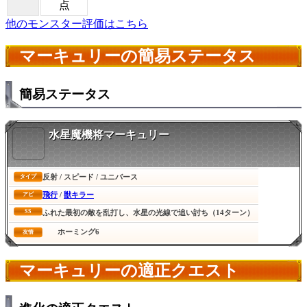
点
他のモンスター評価はこちら
マーキュリーの簡易ステータス
簡易ステータス
水星魔機将マーキュリー
反射 / スピード / ユニバース
タイプ
飛行
/
獣キラー
アビ
SS
ふれた最初の敵を乱打し、水星の光線で追い討ち（14ターン）
ホーミング6
友情
マーキュリーの適正クエスト