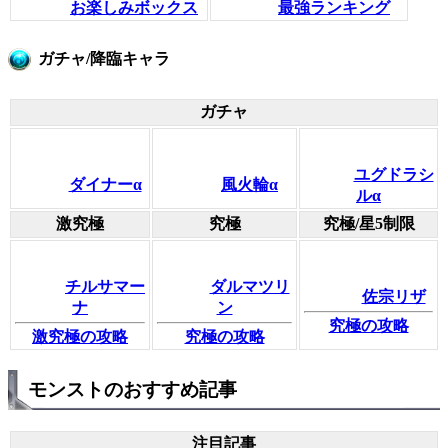
お楽しみボックス
最強ランキング
ガチャ/降臨キャラ
ガチャ
ユグドラシ
ダイナーα
風火輪α
ルα
激究極
究極
究極/星5制限
チルサマー
ダルマツリ
佐宗リザ
ナ
ン
究極の攻略
激究極の攻略
究極の攻略
モンストのおすすめ記事
注目記事