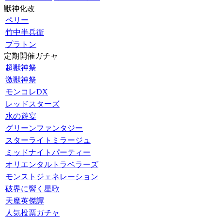
獣神化改
ペリー
竹中半兵衛
プラトン
定期開催ガチャ
超獣神祭
激獣神祭
モンコレDX
レッドスターズ
水の遊宴
グリーンファンタジー
スターライトミラージュ
ミッドナイトパーティー
オリエンタルトラベラーズ
モンストジェネレーション
破界に響く星歌
天魔英傑譚
人気投票ガチャ