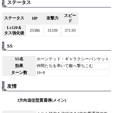
ステータス
スピー
ステータス
攻撃力
HP
ド
Lv120＆
25386
31339
371.93
タス強化後
SS
SS名
ホーンテッド・ギャラクシーバンケット
効果
仲間たちを率いて敵へ撃ちこむ
ターン数
16+8
友情
3方向追従型貫通弾(メイン)