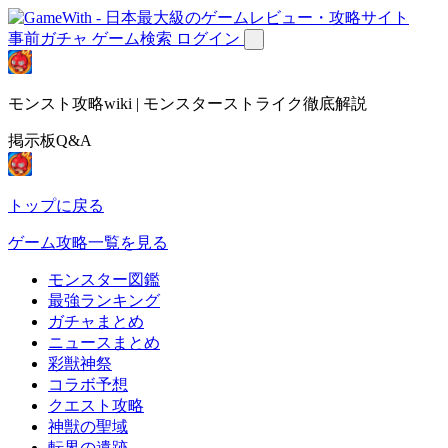
事前ガチャ
ゲーム検索
ログイン
モンスト攻略wiki | モンスターストライク徹底解説
掲示板Q&A
トップに戻る
ゲーム攻略一覧を見る
モンスター図鑑
最強ランキング
ガチャまとめ
ニュースまとめ
彩獣神祭
コラボ予想
クエスト攻略
神獣の聖域
転界の遺跡