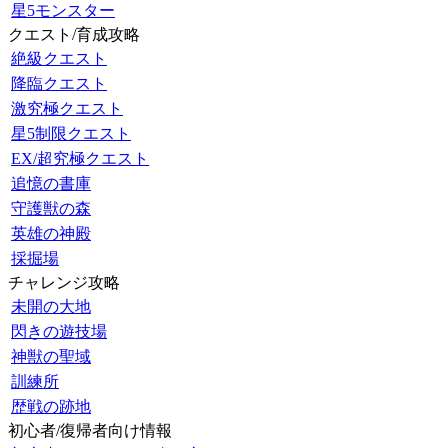
星5モンスター
クエスト/育成攻略
絶級クエスト
降臨クエスト
激究極クエスト
星5制限クエスト
EX/超究極クエスト
追憶の書庫
守護獣の森
英雄の神殿
採掘場
チャレンジ攻略
未開の大地
閃きの遊技場
神獣の聖域
訓練所
歴戦の跡地
初心者/復帰者向け情報