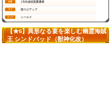
3方向追従型貫通弾
友情
防スピアップ
サブ
シールド
ラック
【★6】異形なる宴を楽しむ幽霊海賊
王 シンドバッド（獣神化改）