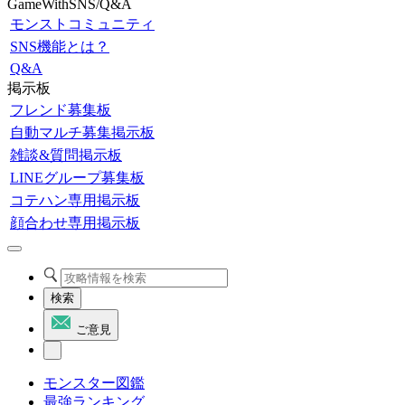
GameWithSNS/Q&A
モンストコミュニティ
SNS機能とは？
Q&A
掲示板
フレンド募集板
自動マルチ募集掲示板
雑談&質問掲示板
LINEグループ募集板
コテハン専用掲示板
顔合わせ専用掲示板
検索
ご意見
モンスター図鑑
最強ランキング