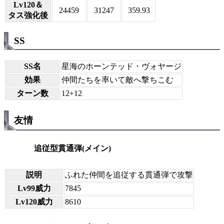
Lv120＆
24459
31247
359.93
タス強化後
SS
SS名
星海のホーンテッド・ヴォヤージ
効果
仲間たちを率いて敵へ撃ちこむ
ターン数
12+12
友情
追従型貫通弾(メイン)
説明
ふれた仲間を追従する貫通弾で攻撃
Lv99威力
7845
Lv120威力
8610