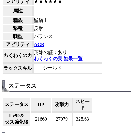
レアリティ
★★★★★★
属性
種族
聖騎士
撃種
反射
戦型
バランス
アビリティ
AGB
英雄の証：あり
わくわくの力
わくわくの実 効果一覧
シールド
ラックスキル
ステータス
スピー
ステータス
攻撃力
HP
ド
Lv99＆
21660
27079
325.63
タス強化後