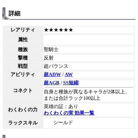
詳細
レアリティ
★★★★★★
属性
種族
聖騎士
撃種
反射
戦型
超バランス
アビリティ
超ADW
/
AW
超AGB
/
SS短縮
コネクト
自身と種族が異なるキャラが2体以上、
または合計ラック100以上
英雄の証：あり
わくわくの力
わくわくの実 効果一覧
シールド
ラックスキル