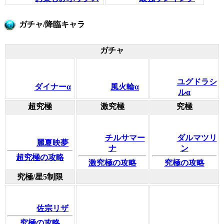
ガチャ/降臨キャラ
ガチャ
ユグドラシ
ダイナーα
風火輪α
ルα
超究極
激究極
究極
チルサマー
ダルマツリ
麗夏映夢
ナ
ン
超究極の攻略
激究極の攻略
究極の攻略
究極/星5制限
佐宗リザ
究極の攻略