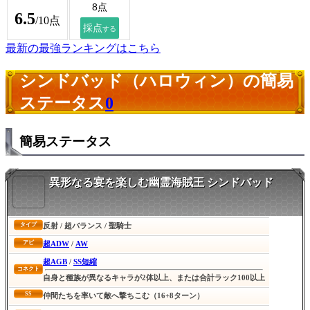
6.5
/10点
最新の最強ランキングはこちら
シンドバッド（ハロウィン）の簡易
ステータス
0
簡易ステータス
異形なる宴を楽しむ幽霊海賊王 シンドバッド
反射 / 超バランス / 聖騎士
タイプ
超ADW
/
AW
アビ
超AGB
/
SS短縮
コネクト
自身と種族が異なるキャラが2体以上、または合計ラック100以上
SS
仲間たちを率いて敵へ撃ちこむ（16+8ターン）