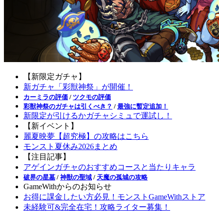
【新限定ガチャ】
新ガチャ「彩獣神祭」が開催！
カーミラの評価
/
ツクモの評価
彩獣神祭のガチャは引くべき？
/
最強に暫定追加！
新限定が引けるかガチャシミュで運試し！
【新イベント】
麗夏映夢【超究極】の攻略はこちら
モンスト夏休み2026まとめ
【注目記事】
アゲインガチャのおすすめコースと当たりキャラ
破界の星墓
/
神獣の聖域
/
天魔の孤城の攻略
GameWithからのお知らせ
お得に課金したい方必見！モンストGameWithストア
未経験可&完全在宅！攻略ライター募集！