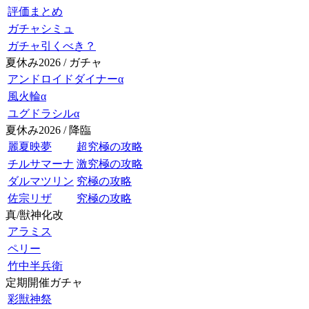
評価まとめ
ガチャシミュ
ガチャ引くべき？
夏休み2026 / ガチャ
アンドロイドダイナーα
風火輪α
ユグドラシルα
夏休み2026 / 降臨
麗夏映夢
超究極の攻略
チルサマーナ
激究極の攻略
ダルマツリン
究極の攻略
佐宗リザ
究極の攻略
真/獣神化改
アラミス
ペリー
竹中半兵衛
定期開催ガチャ
彩獣神祭