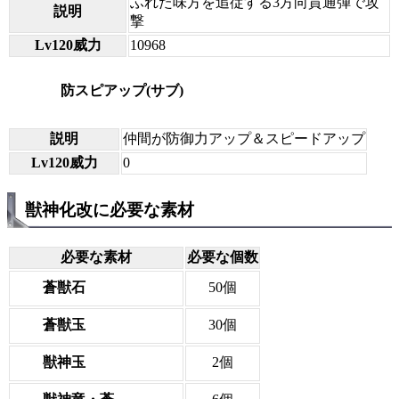
ふれた味方を追従する3方向貫通弾で攻
説明
撃
Lv120威力
10968
防スピアップ(サブ)
説明
仲間が防御力アップ＆スピードアップ
Lv120威力
0
獣神化改に必要な素材
必要な素材
必要な個数
蒼獣石
50個
蒼獣玉
30個
獣神玉
2個