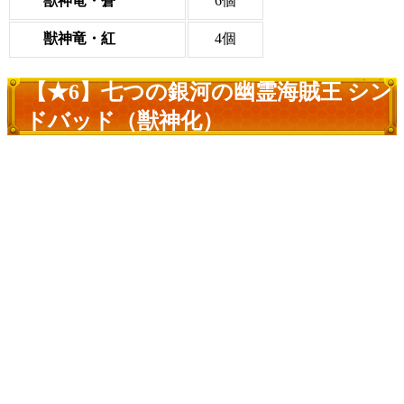
獣神竜・蒼
6個
獣神竜・紅
4個
【★6】七つの銀河の幽霊海賊王 シン
ドバッド（獣神化）