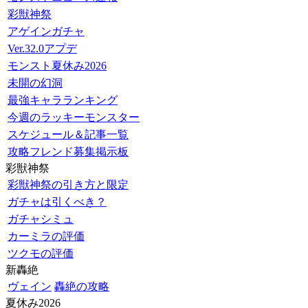
彩獣神祭
アゲインガチャ
Ver.32.0アプデ
モンスト夏休み2026
未開の幻洞
最強キャラランキング
今週のラッキーモンスター
スケジュール＆記事一覧
攻略フレンド募集掲示板
彩獣神祭
彩獣神祭の引き方と限定
ガチャは引くべき？
ガチャシミュ
カーミラの評価
ツクモの評価
新轟絶
ヴェイン
轟絶の攻略
夏休み2026