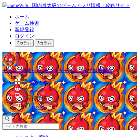
ホーム
ゲーム検索
新規登録
ログイン
2カラム
3カラム
モンスト攻略wiki | モンスターストライク徹底解説
他の攻略
コミュ
掲示板
Q&A