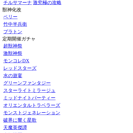
チルサマーナ
激究極の攻略
獣神化改
ペリー
竹中半兵衛
プラトン
定期開催ガチャ
超獣神祭
激獣神祭
モンコレDX
レッドスターズ
水の遊宴
グリーンファンタジー
スターライトミラージュ
ミッドナイトパーティー
オリエンタルトラベラーズ
モンストジェネレーション
破界に響く星歌
天魔英傑譚