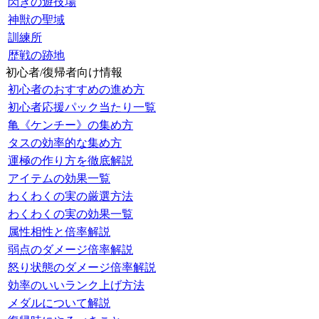
閃きの遊技場
神獣の聖域
訓練所
歴戦の跡地
初心者/復帰者向け情報
初心者のおすすめの進め方
初心者応援パック当たり一覧
亀《ケンチー》の集め方
タスの効率的な集め方
運極の作り方を徹底解説
アイテムの効果一覧
わくわくの実の厳選方法
わくわくの実の効果一覧
属性相性と倍率解説
弱点のダメージ倍率解説
怒り状態のダメージ倍率解説
効率のいいランク上げ方法
メダルについて解説