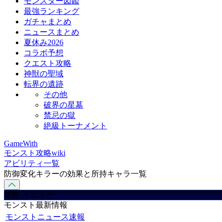
モンスター図鑑
最強ランキング
ガチャまとめ
ニュースまとめ
夏休み2026
コラボ予想
クエスト攻略
神獣の聖域
転界の遺跡
その他
破界の星墓
禁忌の獄
絶級トーナメント
GameWith
モンスト攻略wiki
アビリティ一覧
防御変化キラーの効果と所持キャラ一覧
攻略 メニュー
モンスト最新情報
モンストニュース速報