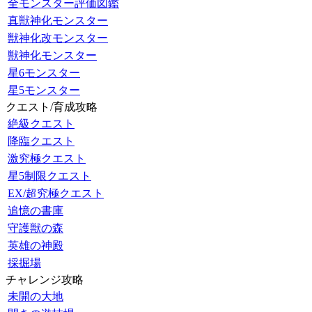
全モンスター評価図鑑
真獣神化モンスター
獣神化改モンスター
獣神化モンスター
星6モンスター
星5モンスター
クエスト/育成攻略
絶級クエスト
降臨クエスト
激究極クエスト
星5制限クエスト
EX/超究極クエスト
追憶の書庫
守護獣の森
英雄の神殿
採掘場
チャレンジ攻略
未開の大地