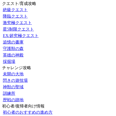
クエスト/育成攻略
絶級クエスト
降臨クエスト
激究極クエスト
星5制限クエスト
EX/超究極クエスト
追憶の書庫
守護獣の森
英雄の神殿
採掘場
チャレンジ攻略
未開の大地
閃きの遊技場
神獣の聖域
訓練所
歴戦の跡地
初心者/復帰者向け情報
初心者のおすすめの進め方