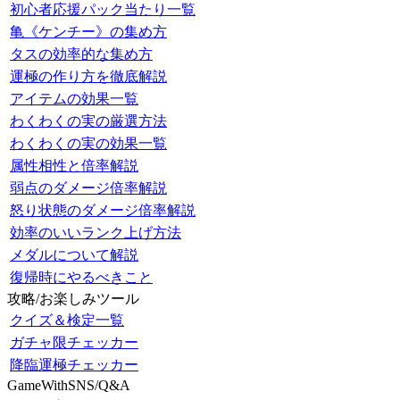
初心者応援パック当たり一覧
亀《ケンチー》の集め方
タスの効率的な集め方
運極の作り方を徹底解説
アイテムの効果一覧
わくわくの実の厳選方法
わくわくの実の効果一覧
属性相性と倍率解説
弱点のダメージ倍率解説
怒り状態のダメージ倍率解説
効率のいいランク上げ方法
メダルについて解説
復帰時にやるべきこと
攻略/お楽しみツール
クイズ＆検定一覧
ガチャ限チェッカー
降臨運極チェッカー
GameWithSNS/Q&A