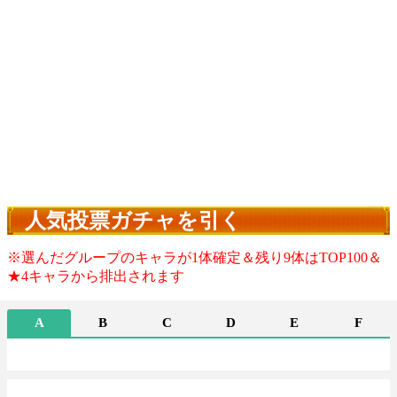
人気投票ガチャを引く
※選んだグループのキャラが1体確定＆残り9体はTOP100＆
★4キャラから排出されます
A
B
C
D
E
F