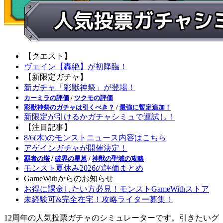
【クエスト】
ヴェイン【轟絶】が初降臨！
【新限定ガチャ】
新ガチャ「彩獣神祭」が登場！
カーミラの評価
/
ツクモの評価
彩獣神祭のガチャは引くべき？
/
最強に暫定追加！
新限定が引けるかガチャシミュで運試し！
【注目記事】
8/6(木)のモンストニュース内容はこちら
アゲインガチャが開催決定！
覇者の塔
/
破界の星墓
/
神獣の聖域の攻略
モンスト夏休み2026の評価まとめ
GameWithからのお知らせ
お得に課金したい方必見！モンストGameWithストア
未経験可&完全在宅！攻略ライター募集！
12周年の人気投票ガチャのシミュレーターです。引きたいグ