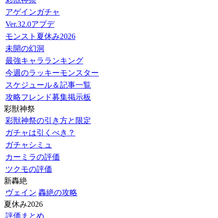
アゲインガチャ
Ver.32.0アプデ
モンスト夏休み2026
未開の幻洞
最強キャラランキング
今週のラッキーモンスター
スケジュール＆記事一覧
攻略フレンド募集掲示板
彩獣神祭
彩獣神祭の引き方と限定
ガチャは引くべき？
ガチャシミュ
カーミラの評価
ツクモの評価
新轟絶
ヴェイン
轟絶の攻略
夏休み2026
評価まとめ