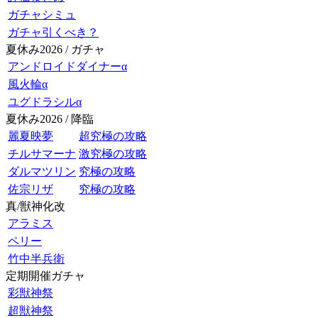
ガチャシミュ
ガチャ引くべき？
夏休み2026 / ガチャ
アンドロイドダイナーα
風火輪α
ユグドラシルα
夏休み2026 / 降臨
麗夏映夢
超究極の攻略
チルサマーナ
激究極の攻略
ダルマツリン
究極の攻略
佐宗リザ
究極の攻略
真/獣神化改
アラミス
ペリー
竹中半兵衛
定期開催ガチャ
彩獣神祭
超獣神祭