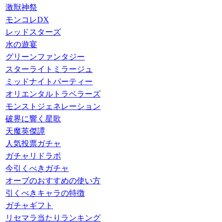
激獣神祭
モンコレDX
レッドスターズ
水の遊宴
グリーンファンタジー
スターライトミラージュ
ミッドナイトパーティー
オリエンタルトラベラーズ
モンストジェネレーション
破界に響く星歌
天魔英傑譚
人気投票ガチャ
ガチャリドラボ
今引くべきガチャ
オーブのおすすめの使い方
引くべきキャラの特徴
ガチャギフト
リセマラ当たりランキング