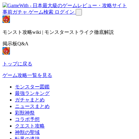
事前ガチャ
ゲーム検索
ログイン
モンスト攻略wiki | モンスターストライク徹底解説
掲示板Q&A
トップに戻る
ゲーム攻略一覧を見る
モンスター図鑑
最強ランキング
ガチャまとめ
ニュースまとめ
彩獣神祭
コラボ予想
クエスト攻略
神獣の聖域
転界の遺跡