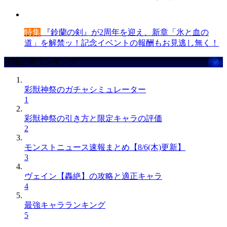
特集
『鈴蘭の剣』が2周年を迎え、新章「氷と血の
道」を解禁ッ！記念イベントの報酬もお見逃し無く！
攻略記事ランキング
彩獣神祭のガチャシミュレーター
1
彩獣神祭の引き方と限定キャラの評価
2
モンストニュース速報まとめ【8/6(木)更新】
3
ヴェイン【轟絶】の攻略と適正キャラ
4
最強キャラランキング
5