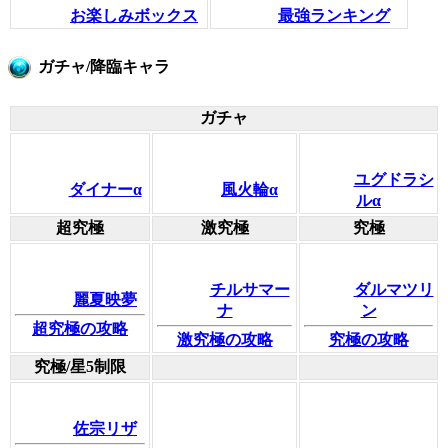
お楽しみボックス
最強ランキング
ガチャ/降臨キャラ
ガチャ
ユグドラシ
ダイナーα
風火輪α
ルα
超究極
激究極
究極
チルサマー
ダルマツリ
麗夏映夢
ナ
ン
超究極の攻略
激究極の攻略
究極の攻略
究極/星5制限
佐宗リザ