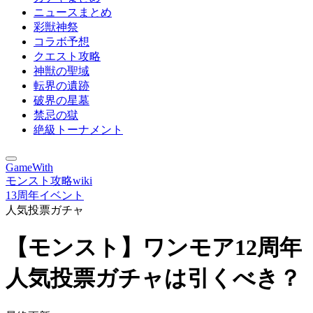
ニュースまとめ
彩獣神祭
コラボ予想
クエスト攻略
神獣の聖域
転界の遺跡
破界の星墓
禁忌の獄
絶級トーナメント
GameWith
モンスト攻略wiki
13周年イベント
人気投票ガチャ
【モンスト】ワンモア12周年
人気投票ガチャは引くべき？