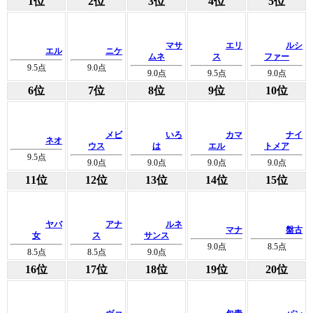
1位
2位
3位
4位
5位
マサ
エリ
ルシ
エル
ニケ
ムネ
ス
ファー
9.5
点
9.0
点
9.0
点
9.5
点
9.0
点
6位
7位
8位
9位
10位
メビ
いろ
カマ
ナイ
ネオ
ウス
は
エル
トメア
9.5
点
9.0
点
9.0
点
9.0
点
9.0
点
11位
12位
13位
14位
15位
ヤバ
アナ
ルネ
マナ
盤古
女
ス
サンス
9.0
点
8.5
点
8.5
点
8.5
点
9.0
点
16位
17位
18位
19位
20位