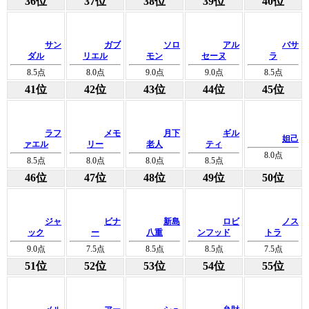
36位
37位
38位
39位
40位
サン
ガブ
ソロ
アル
バサ
ダル
リエル
モン
セーヌ
ラ
8.5
点
8.0
点
9.0
点
9.0
点
8.5
点
41位
42位
43位
44位
45位
ラフ
メモ
月下
ギル
妲己
ァエル
リー
老人
ティ
8.0
点
8.5
点
8.0
点
8.0
点
8.5
点
46位
47位
48位
49位
50位
ジャ
ビナ
新島
ロビ
ノス
ック
ー
八重
ンフッド
トラ
9.0
点
7.5
点
8.5
点
8.5
点
7.5
点
51位
52位
53位
54位
55位