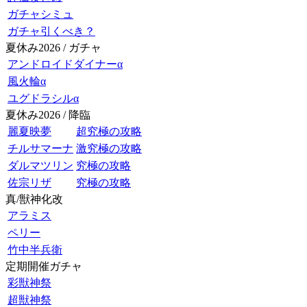
ガチャシミュ
ガチャ引くべき？
夏休み2026 / ガチャ
アンドロイドダイナーα
風火輪α
ユグドラシルα
夏休み2026 / 降臨
麗夏映夢
超究極の攻略
チルサマーナ
激究極の攻略
ダルマツリン
究極の攻略
佐宗リザ
究極の攻略
真/獣神化改
アラミス
ペリー
竹中半兵衛
定期開催ガチャ
彩獣神祭
超獣神祭