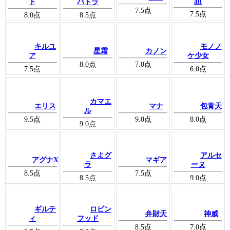
all
ト
パトラ
7.5
点
7.5
点
8.0
点
8.5
点
キルユ
モノノ
星霜
カノン
ア
ケ少女
8.0
点
7.0
点
7.5
点
6.0
点
カマエ
エリス
マナ
包青天
ル
9.5
点
9.0
点
8.0
点
9.0
点
さよグ
アルセ
アグナX
マギア
ラ
ーヌ
8.5
点
7.5
点
8.5
点
9.0
点
ギルテ
ロビン
弁財天
神威
ィ
フッド
8.5
点
7.0
点