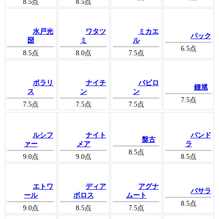
8.5
点
8.5
点
水戸光
ワタツ
ミカエ
パック
圀
ミ
ル
6.5
点
8.5
点
8.0
点
7.5
点
ポラリ
ナイチ
バビロ
鍾馗
ス
ン
ン
7.5
点
7.5
点
7.5
点
7.5
点
ルシフ
ナイト
パンド
盤古
ァー
メア
ラ
8.5
点
9.0
点
9.0
点
8.5
点
エトワ
ディア
アグナ
バサラ
ール
ボロス
ムート
8.5
点
9.0
点
8.5
点
7.5
点