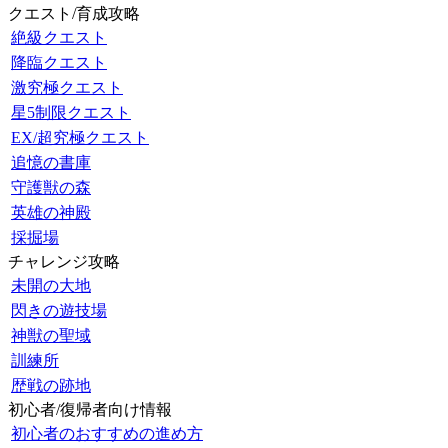
クエスト/育成攻略
絶級クエスト
降臨クエスト
激究極クエスト
星5制限クエスト
EX/超究極クエスト
追憶の書庫
守護獣の森
英雄の神殿
採掘場
チャレンジ攻略
未開の大地
閃きの遊技場
神獣の聖域
訓練所
歴戦の跡地
初心者/復帰者向け情報
初心者のおすすめの進め方