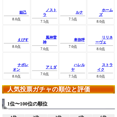
ノスト
ホーム
妲己
ルナ
ラ
ズ
8.0
点
7.5
点
7.5
点
8.0
点
風神雷
リリネ
えびす
卑弥呼
神
ーヴェ
8.0
点
7.0
点
7.0
点
8.0
点
ナポレ
ハレル
ストラ
アミダ
オン
ヤ
イク
7.0
点
8.0
点
7.5
点
8.0
点
人気投票ガチャの順位と評価
1位〜100位の順位