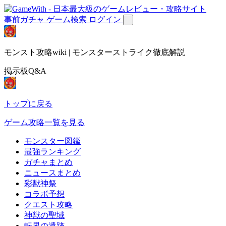
事前ガチャ
ゲーム検索
ログイン
モンスト攻略wiki | モンスターストライク徹底解説
掲示板Q&A
トップに戻る
ゲーム攻略一覧を見る
モンスター図鑑
最強ランキング
ガチャまとめ
ニュースまとめ
彩獣神祭
コラボ予想
クエスト攻略
神獣の聖域
転界の遺跡