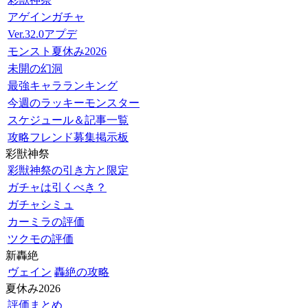
アゲインガチャ
Ver.32.0アプデ
モンスト夏休み2026
未開の幻洞
最強キャラランキング
今週のラッキーモンスター
スケジュール＆記事一覧
攻略フレンド募集掲示板
彩獣神祭
彩獣神祭の引き方と限定
ガチャは引くべき？
ガチャシミュ
カーミラの評価
ツクモの評価
新轟絶
ヴェイン
轟絶の攻略
夏休み2026
評価まとめ