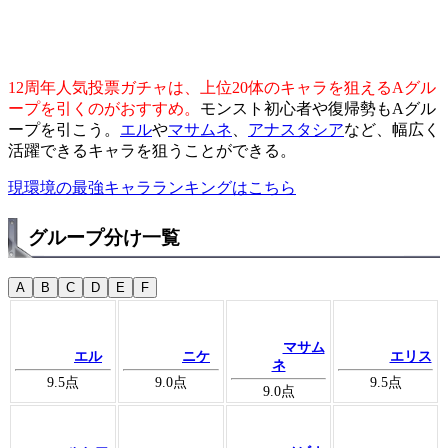
12周年人気投票ガチャは、上位20体のキャラを狙えるAグル
ープを引くのがおすすめ。
モンスト初心者や復帰勢もAグル
ープを引こう。
エル
や
マサムネ
、
アナスタシア
など、幅広く
活躍できるキャラを狙うことができる。
現環境の最強キャラランキングはこちら
グループ分け一覧
A
B
C
D
E
F
マサム
エル
ニケ
エリス
ネ
9.5
点
9.0
点
9.5
点
9.0
点