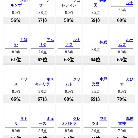
メル
アー
シュ
弁財
ルナ
ルンず
サー
レディン
天
7.5
点
8.5
点
8.0
点
8.0
点
8.5
点
56位
57位
58位
59位
60位
ちは
アム
ルミ
ホー
神威
や
リタ
ナス
ムズ
7.0
点
8.0
点
7.0
点
8.5
点
8.0
点
61位
62位
63位
64位
65位
アリ
キス
クリ
水戸
えび
ス
キルリラ
ムト
光圀
す
8.5
点
9.0
点
8.0
点
8.5
点
8.0
点
66位
67位
68位
69位
70位
サト
ミュ
クレ
ワタ
風神
リ
ーズ
オパトラ
ツミ
雷神
8.0
点
8.5
点
8.5
点
8.0
点
7.0
点