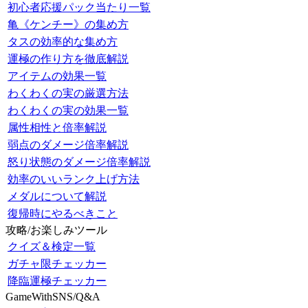
初心者応援パック当たり一覧
亀《ケンチー》の集め方
タスの効率的な集め方
運極の作り方を徹底解説
アイテムの効果一覧
わくわくの実の厳選方法
わくわくの実の効果一覧
属性相性と倍率解説
弱点のダメージ倍率解説
怒り状態のダメージ倍率解説
効率のいいランク上げ方法
メダルについて解説
復帰時にやるべきこと
攻略/お楽しみツール
クイズ＆検定一覧
ガチャ限チェッカー
降臨運極チェッカー
GameWithSNS/Q&A