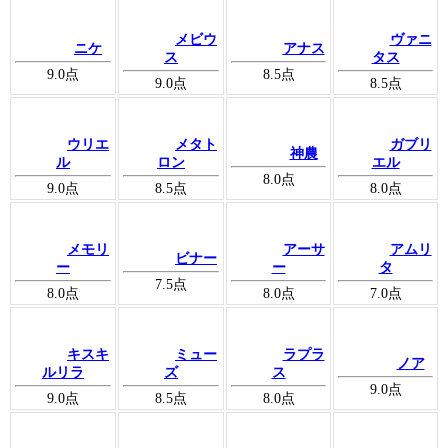
メビウ
ヴァニ
ニケ
アナス
ス
タス
9.0
点
8.5
点
9.0
点
8.5
点
ウリエ
メタト
ガブリ
神農
ル
ロン
エル
8.0
点
9.0
点
8.5
点
8.0
点
メモリ
アーサ
アムリ
ビナー
ー
ー
タ
7.5
点
8.0
点
8.0
点
7.0
点
キスキ
ミュー
ラプラ
ノア
ルリラ
ズ
ス
9.0
点
9.0
点
8.5
点
8.0
点