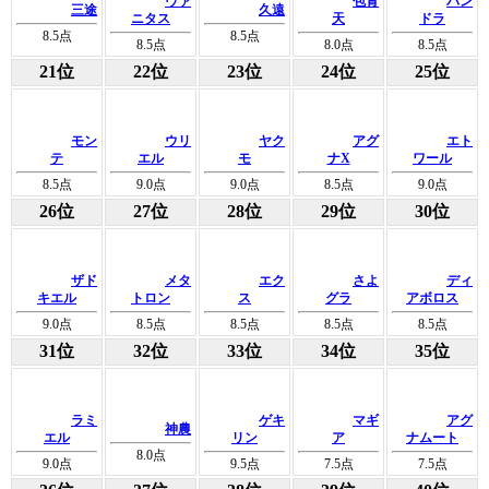
ヴァ
包青
パン
三途
久遠
ニタス
天
ドラ
8.5
点
8.5
点
8.5
点
8.0
点
8.5
点
21位
22位
23位
24位
25位
モン
ウリ
ヤク
アグ
エト
テ
エル
モ
ナX
ワール
8.5
点
9.0
点
9.0
点
8.5
点
9.0
点
26位
27位
28位
29位
30位
ザド
メタ
エク
さよ
ディ
キエル
トロン
ス
グラ
アボロス
9.0
点
8.5
点
8.5
点
8.5
点
8.5
点
31位
32位
33位
34位
35位
ラミ
ゲキ
マギ
アグ
神農
エル
リン
ア
ナムート
8.0
点
9.0
点
9.5
点
7.5
点
7.5
点