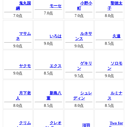
鬼丸国
小野小
聖徳太
モーセ
綱
町
子
7.0
点
7.0
点
7.0
点
8.0
点
マサム
ルネサ
いろは
久遠
ネ
ンス
9.0
点
8.5
点
9.0
点
9.0
点
ゲキリ
ソロモ
ヤクモ
エクス
ン
ン
9.0
点
8.5
点
9.5
点
9.0
点
月下老
新島八
シュレ
ルミナ
人
重
ディン
ス
8.0
点
8.5
点
8.0
点
8.5
点
クリム
クレオ
Two for
項羽