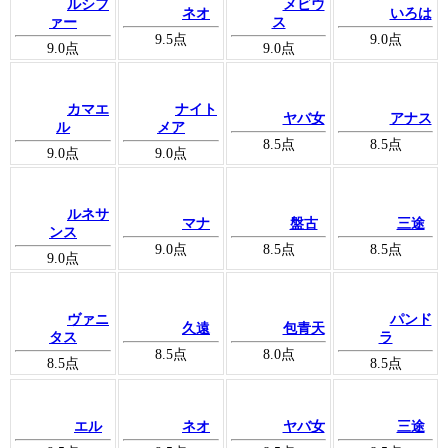
ルシフ
メビウ
ネオ
いろは
ァー
ス
9.5
点
9.0
点
9.0
点
9.0
点
カマエ
ナイト
ヤバ女
アナス
ル
メア
8.5
点
8.5
点
9.0
点
9.0
点
ルネサ
マナ
盤古
三途
ンス
9.0
点
8.5
点
8.5
点
9.0
点
ヴァニ
パンド
久遠
包青天
タス
ラ
8.5
点
8.0
点
8.5
点
8.5
点
エル
ネオ
ヤバ女
三途