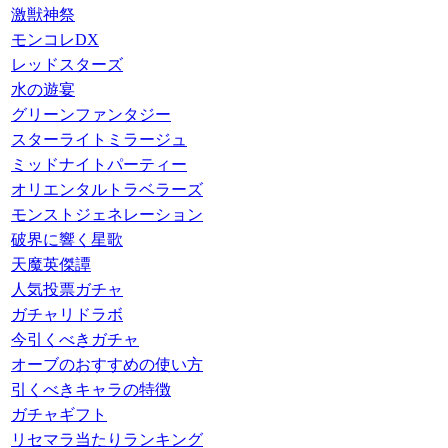
激獣神祭
モンコレDX
レッドスターズ
水の遊宴
グリーンファンタジー
スターライトミラージュ
ミッドナイトパーティー
オリエンタルトラベラーズ
モンストジェネレーション
破界に響く星歌
天魔英傑譚
人気投票ガチャ
ガチャリドラボ
今引くべきガチャ
オーブのおすすめの使い方
引くべきキャラの特徴
ガチャギフト
リセマラ当たりランキング