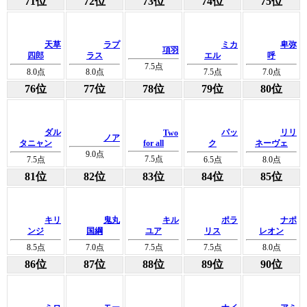
71位
72位
73位
74位
75位
天草
ラプ
ミカ
卑弥
項羽
四郎
ラス
エル
呼
7.5
点
8.0
点
8.0
点
7.5
点
7.0
点
76位
77位
78位
79位
80位
ダル
パッ
リリ
Two
ノア
タニャン
for all
ク
ネーヴェ
9.0
点
7.5
点
7.5
点
6.5
点
8.0
点
81位
82位
83位
84位
85位
キリ
鬼丸
キル
ポラ
ナポ
ンジ
国綱
ユア
リス
レオン
8.5
点
7.0
点
7.5
点
7.5
点
8.0
点
86位
87位
88位
89位
90位