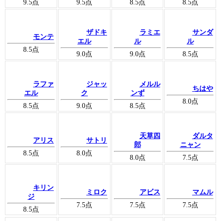
9.5
点
9.5
点
8.5
点
8.5
点
ザドキ
ラミエ
サンダ
モンテ
エル
ル
ル
8.5
点
9.0
点
9.0
点
8.5
点
ラファ
ジャッ
メルル
ちはや
エル
ク
ンず
8.0
点
8.5
点
9.0
点
8.5
点
天草四
ダルタ
アリス
サトリ
郎
ニャン
8.5
点
8.0
点
8.0
点
7.5
点
キリン
ミロク
アビス
マムル
ジ
7.5
点
7.5
点
7.5
点
8.5
点