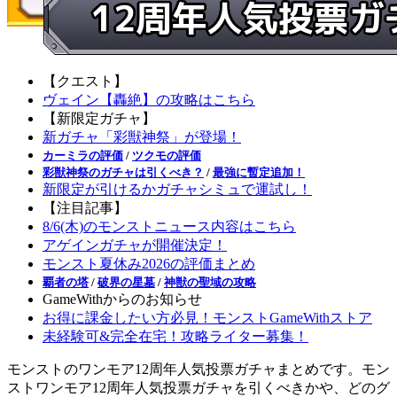
【クエスト】
ヴェイン【轟絶】の攻略はこちら
【新限定ガチャ】
新ガチャ「彩獣神祭」が登場！
カーミラの評価
/
ツクモの評価
彩獣神祭のガチャは引くべき？
/
最強に暫定追加！
新限定が引けるかガチャシミュで運試し！
【注目記事】
8/6(木)のモンストニュース内容はこちら
アゲインガチャが開催決定！
モンスト夏休み2026の評価まとめ
覇者の塔
/
破界の星墓
/
神獣の聖域の攻略
GameWithからのお知らせ
お得に課金したい方必見！モンストGameWithストア
未経験可&完全在宅！攻略ライター募集！
モンストのワンモア12周年人気投票ガチャまとめです。モン
ストワンモア12周年人気投票ガチャを引くべきかや、どのグ