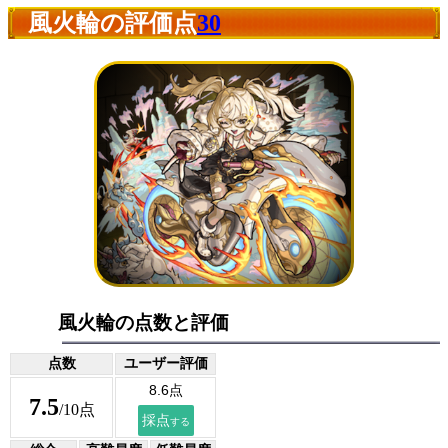
風火輪の評価点
30
風火輪の点数と評価
点数
ユーザー評価
7.5
/10点