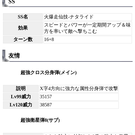
SS
SS名
火爆走仙技-ナタライド
スピードとパワーが一定期間アップ＆味
効果
方を率いて敵へ撃ちこむ
ターン数
16+8
友情
超強クロス分身弾(メイン)
説明
X字4方向に強力な属性分身弾で攻撃
Lv99威力
35157
Lv120威力
38587
超強衛星弾8(サブ)