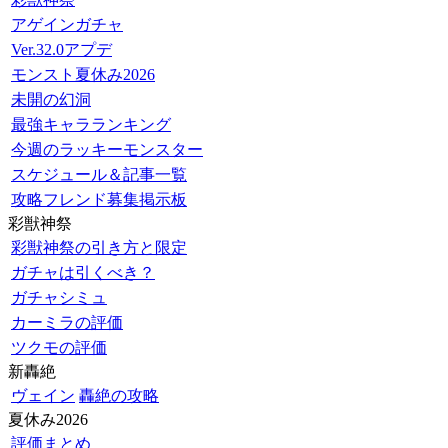
アゲインガチャ
Ver.32.0アプデ
モンスト夏休み2026
未開の幻洞
最強キャラランキング
今週のラッキーモンスター
スケジュール＆記事一覧
攻略フレンド募集掲示板
彩獣神祭
彩獣神祭の引き方と限定
ガチャは引くべき？
ガチャシミュ
カーミラの評価
ツクモの評価
新轟絶
ヴェイン
轟絶の攻略
夏休み2026
評価まとめ