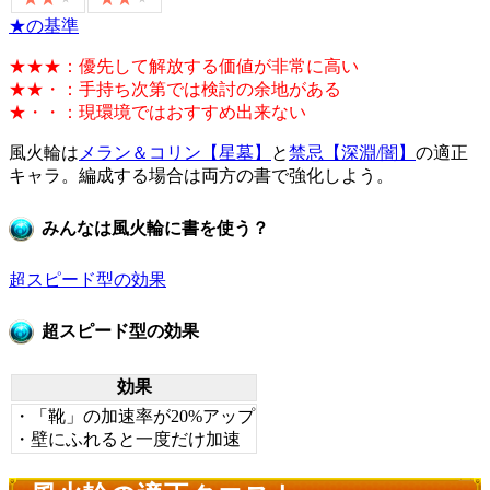
★の基準
★★★：優先して解放する価値が非常に高い
★★・：手持ち次第では検討の余地がある
★・・：現環境ではおすすめ出来ない
風火輪は
メラン＆コリン【星墓】
と
禁忌【深淵/闇】
の適正
キャラ。編成する場合は両方の書で強化しよう。
みんなは風火輪に書を使う？
超スピード型の効果
超スピード型の効果
効果
・「靴」の加速率が20%アップ
・壁にふれると一度だけ加速