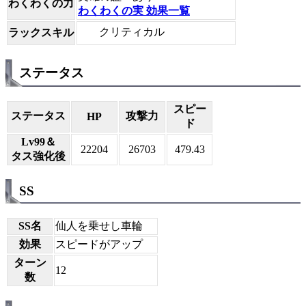
わくわくの力
わくわくの実 効果一覧
クリティカル
ラックスキル
ステータス
スピー
ステータス
攻撃力
HP
ド
Lv99＆
22204
26703
479.43
タス強化後
SS
SS名
仙人を乗せし車輪
効果
スピードがアップ
ターン
12
数