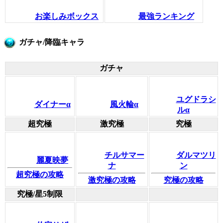
お楽しみボックス
最強ランキング
ガチャ/降臨キャラ
ガチャ
ユグドラシ
ダイナーα
風火輪α
ルα
超究極
激究極
究極
チルサマー
ダルマツリ
麗夏映夢
ナ
ン
超究極の攻略
激究極の攻略
究極の攻略
究極/星5制限