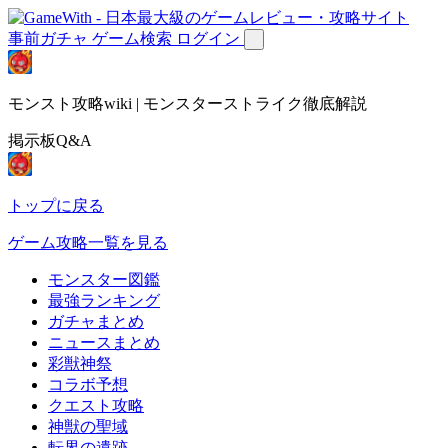
事前ガチャ
ゲーム検索
ログイン
モンスト攻略wiki | モンスターストライク徹底解説
掲示板Q&A
トップに戻る
ゲーム攻略一覧を見る
モンスター図鑑
最強ランキング
ガチャまとめ
ニュースまとめ
彩獣神祭
コラボ予想
クエスト攻略
神獣の聖域
転界の遺跡