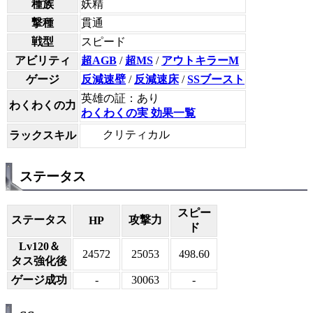
種族
妖精
撃種
貫通
戦型
スピード
アビリティ
超AGB
/
超MS
/
アウトキラーM
ゲージ
反減速壁
/
反減速床
/
SSブースト
英雄の証：あり
わくわくの力
わくわくの実 効果一覧
クリティカル
ラックスキル
ステータス
スピー
ステータス
攻撃力
HP
ド
Lv120＆
24572
25053
498.60
タス強化後
ゲージ成功
-
30063
-