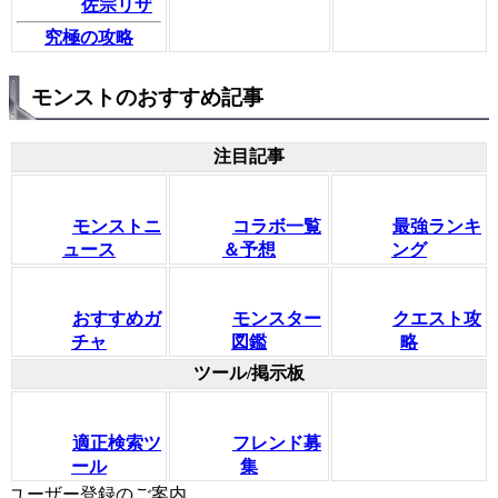
佐宗リザ
究極の攻略
モンストのおすすめ記事
注目記事
モンストニ
コラボ一覧
最強ランキ
ュース
＆予想
ング
おすすめガ
モンスター
クエスト攻
チャ
図鑑
略
ツール/掲示板
適正検索ツ
フレンド募
ール
集
ユーザー登録のご案内