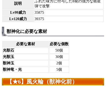
ふれた味方に付与した8発の強力な衛星
説明
弾で攻撃
Lv99威力
35875
Lv120威力
39375
獣神化に必要な素材
必要な素材
必要な個数
光獣石
50個
光獣玉
30個
獣神玉
2個
獣神竜・光
5個
【★6】風火輪（獣神化前）