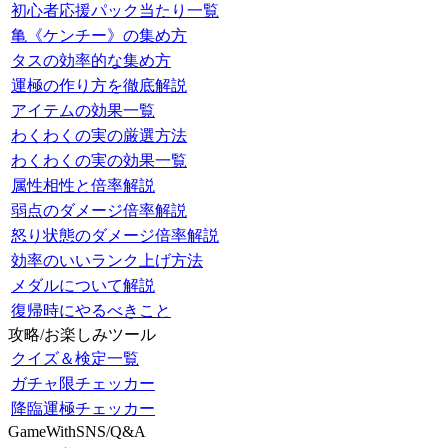
初心者応援パック当たり一覧
亀《ケンチー》の集め方
タスの効率的な集め方
運極の作り方を徹底解説
アイテムの効果一覧
わくわくの実の厳選方法
わくわくの実の効果一覧
属性相性と倍率解説
弱点のダメージ倍率解説
怒り状態のダメージ倍率解説
効率のいいランク上げ方法
メダルについて解説
復帰時にやるべきこと
攻略/お楽しみツール
クイズ＆検定一覧
ガチャ限チェッカー
降臨運極チェッカー
GameWithSNS/Q&A