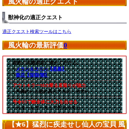
風火輪の適正クエスト
獣神化の適正クエスト
適正クエスト検索ツールはこちら
風火輪の最新評価
0
複数の高難易度に連れて行ける
└
メラン＆コリン【星墓】
└
禁忌【深淵/闇】
アウトキラーMの乗る直殴りが強力
└外側にいる敵に高火力を出しやすい
号令SSで敵全体に火力を出せる
└SSターンブーストで貯めやすい
【★6】猛烈に疾走せし仙人の宝貝 風