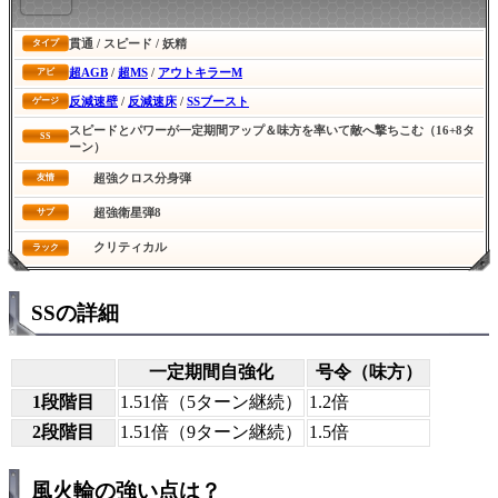
貫通 / スピード / 妖精
タイプ
超AGB
/
超MS
/
アウトキラーM
アビ
反減速壁
/
反減速床
/
SSブースト
ゲージ
スピードとパワーが一定期間アップ＆味方を率いて敵へ撃ちこむ（16+8タ
SS
ーン）
超強クロス分身弾
友情
超強衛星弾8
サブ
クリティカル
ラック
SSの詳細
一定期間自強化
号令（味方）
1段階目
1.51倍（5ターン継続）
1.2倍
2段階目
1.51倍（9ターン継続）
1.5倍
風火輪の強い点は？