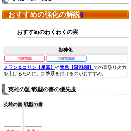
おすすめの強化の解説
0
おすすめのわくわくの実
獣神化
同族加撃
同族加撃速
メラン＆コリン【星墓】
や
禁忌【深淵/闇】
での直殴り火力
を上げるために、加撃系を付けるのがおすすめ。
英雄の証/戦型の書の優先度
英雄の書
戦型の書