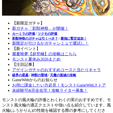
【新限定ガチャ】
新ガチャ「彩獣神祭」が開催！
カーミラの評価
/
ツクモの評価
彩獣神祭のガチャは引くべき？
/
最強に暫定追加！
新限定が引けるかガチャシミュで運試し！
【新イベント】
麗夏映夢【超究極】の攻略はこちら
モンスト夏休み2026まとめ
【注目記事】
アゲインガチャのおすすめコースと当たりキャラ
破界の星墓
/
神獣の聖域
/
天魔の孤城の攻略
GameWithからのお知らせ
お得に課金したい方必見！モンストGameWithストア
未経験可&完全在宅！攻略ライター募集！
モンストの風火輪の評価とわくわくの実のおすすめです。モ
ンスト風火輪の適正クエストや強い点も紹介しています。風
火輪(ふうかりん)の性能を確認する際の参考にしてくださ