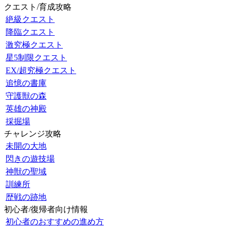
クエスト/育成攻略
絶級クエスト
降臨クエスト
激究極クエスト
星5制限クエスト
EX/超究極クエスト
追憶の書庫
守護獣の森
英雄の神殿
採掘場
チャレンジ攻略
未開の大地
閃きの遊技場
神獣の聖域
訓練所
歴戦の跡地
初心者/復帰者向け情報
初心者のおすすめの進め方