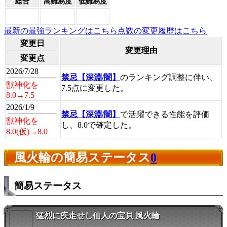
総合
高難易度
低難易度
最新の最強ランキングはこちら
点数の変更履歴はこちら
変更日
変更理由
変更点
2026/7/28
禁忌【深淵/闇】
のランキング調整に伴い、
獣神化を
7.5点に変更した。
8.0→7.5
2026/1/9
禁忌【深淵/闇】
で活躍できる性能を評価
獣神化を
し、8.0で確定した。
8.0(仮)→8.0
風火輪の簡易ステータス
0
簡易ステータス
猛烈に疾走せし仙人の宝貝 風火輪