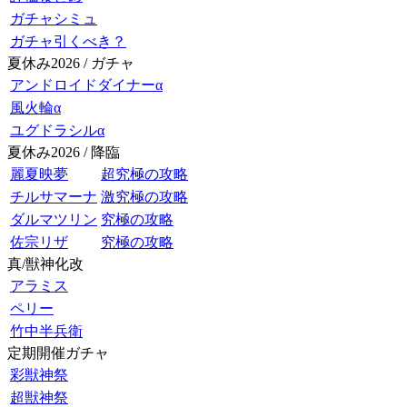
ガチャシミュ
ガチャ引くべき？
夏休み2026 / ガチャ
アンドロイドダイナーα
風火輪α
ユグドラシルα
夏休み2026 / 降臨
麗夏映夢
超究極の攻略
チルサマーナ
激究極の攻略
ダルマツリン
究極の攻略
佐宗リザ
究極の攻略
真/獣神化改
アラミス
ペリー
竹中半兵衛
定期開催ガチャ
彩獣神祭
超獣神祭