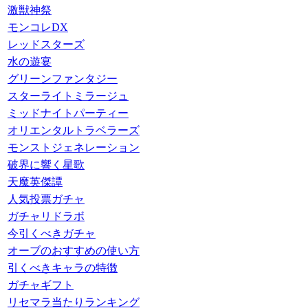
激獣神祭
モンコレDX
レッドスターズ
水の遊宴
グリーンファンタジー
スターライトミラージュ
ミッドナイトパーティー
オリエンタルトラベラーズ
モンストジェネレーション
破界に響く星歌
天魔英傑譚
人気投票ガチャ
ガチャリドラボ
今引くべきガチャ
オーブのおすすめの使い方
引くべきキャラの特徴
ガチャギフト
リセマラ当たりランキング