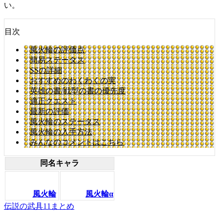
い。
目次
風火輪の評価点
簡易ステータス
SSの詳細
おすすめのわくわくの実
英雄の書/戦型の書の優先度
適正クエスト
最新の評価
風火輪のステータス
風火輪の入手方法
みんなのコメントはこちら
同名キャラ
風火輪
風火輪α
伝説の武具11まとめ