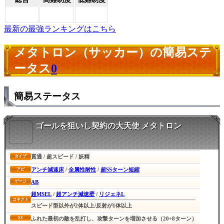
最新の最強ランキングはこちら
メタトロン（サッカー）の簡易ステ
ータス
0
簡易ステータス
ゴールを狙いし契約の大天使 メタトロン
貫通 / 超スピード / 妖精
タイプ
アンチ減速床
/
全属性耐性
/
超SSターン短縮
アビ
AB
ゲージ
超MSEL
/
超アンチ減速壁
/
リジェネL
コネクト
スピード型以外が2体以上/反射が1体以上
SS
ふれた最初の敵を乱打し、攻撃ターンを増加させる（20+8ターン）