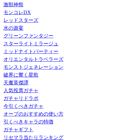
激獣神祭
モンコレDX
レッドスターズ
水の遊宴
グリーンファンタジー
スターライトミラージュ
ミッドナイトパーティー
オリエンタルトラベラーズ
モンストジェネレーション
破界に響く星歌
天魔英傑譚
人気投票ガチャ
ガチャリドラボ
今引くべきガチャ
オーブのおすすめの使い方
引くべきキャラの特徴
ガチャギフト
リセマラ当たりランキング