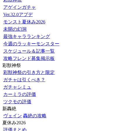
アゲインガチャ
Ver.32.0アプデ
モンスト夏休み2026
未開の幻洞
最強キャラランキング
今週のラッキーモンスター
スケジュール＆記事一覧
攻略フレンド募集掲示板
彩獣神祭
彩獣神祭の引き方と限定
ガチャは引くべき？
ガチャシミュ
カーミラの評価
ツクモの評価
新轟絶
ヴェイン
轟絶の攻略
夏休み2026
評価まとめ