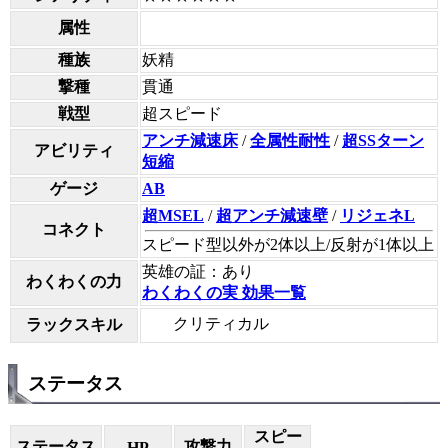
属性
種族
妖精
撃種
貫通
戦型
超スピード
アンチ減速床
/
全属性耐性
/
超SSターン
アビリティ
短縮
ゲージ
AB
超MSEL
/
超アンチ減速壁
/
リジェネL
コネクト
スピード型以外が2体以上/反射が1体以上
英雄の証：あり
わくわくの力
わくわくの実 効果一覧
クリティカル
ラックスキル
ステータス
スピー
ステータス
攻撃力
HP