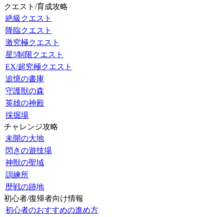
クエスト/育成攻略
絶級クエスト
降臨クエスト
激究極クエスト
星5制限クエスト
EX/超究極クエスト
追憶の書庫
守護獣の森
英雄の神殿
採掘場
チャレンジ攻略
未開の大地
閃きの遊技場
神獣の聖域
訓練所
歴戦の跡地
初心者/復帰者向け情報
初心者のおすすめの進め方