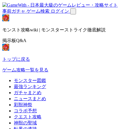
事前ガチャ
ゲーム検索
ログイン
モンスト攻略wiki | モンスターストライク徹底解説
掲示板Q&A
トップに戻る
ゲーム攻略一覧を見る
モンスター図鑑
最強ランキング
ガチャまとめ
ニュースまとめ
彩獣神祭
コラボ予想
クエスト攻略
神獣の聖域
転界の遺跡