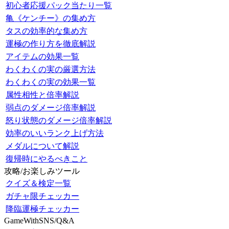
初心者応援パック当たり一覧
亀《ケンチー》の集め方
タスの効率的な集め方
運極の作り方を徹底解説
アイテムの効果一覧
わくわくの実の厳選方法
わくわくの実の効果一覧
属性相性と倍率解説
弱点のダメージ倍率解説
怒り状態のダメージ倍率解説
効率のいいランク上げ方法
メダルについて解説
復帰時にやるべきこと
攻略/お楽しみツール
クイズ＆検定一覧
ガチャ限チェッカー
降臨運極チェッカー
GameWithSNS/Q&A