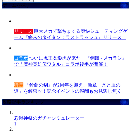
ゲームを探す
リリース
巨大メカで撃ちまくる爽快シューティングゲ
ーム『終末のタイタン：ラストラッシュ』リリース！
コラボ
ついに虎王＆影虎が来た！『鋼嵐 - メカラシ』
で「魔神英雄伝ワタル」コラボ後半が開催！
特集
『鈴蘭の剣』が2周年を迎え、新章「氷と血の
道」を解禁ッ！記念イベントの報酬もお見逃し無く！
攻略記事ランキング
彩獣神祭のガチャシミュレーター
1