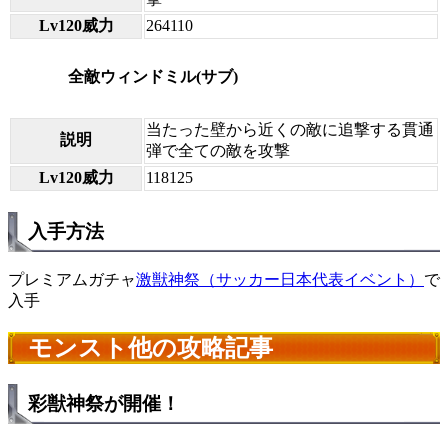
Lv120威力
264110
全敵ウィンドミル(サブ)
当たった壁から近くの敵に追撃する貫通
説明
弾で全ての敵を攻撃
Lv120威力
118125
入手方法
プレミアムガチャ
激獣神祭（サッカー日本代表イベント）
で
入手
モンスト他の攻略記事
彩獣神祭が開催！