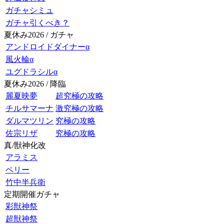
ガチャシミュ
ガチャ引くべき？
夏休み2026 / ガチャ
アンドロイドダイナーα
風火輪α
ユグドラシルα
夏休み2026 / 降臨
麗夏映夢
超究極の攻略
チルサマーナ
激究極の攻略
ダルマツリン
究極の攻略
佐宗リザ
究極の攻略
真/獣神化改
アラミス
ペリー
竹中半兵衛
定期開催ガチャ
彩獣神祭
超獣神祭