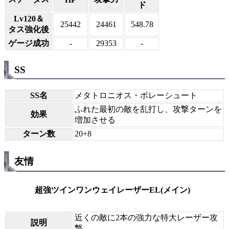
ド
Lv120＆
25442
24461
548.78
タス強化後
ゲージ成功
-
29353
-
SS
SS名
メタトロニオス・ボレーシュート
ふれた最初の敵を乱打し、攻撃ターンを
効果
増加させる
ターン数
20+8
友情
超強ツインワンウェイレーザーEL(メイン)
近くの敵に2本の強力な特大レーザー攻
説明
撃