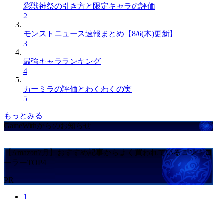
彩獣神祭の引き方と限定キャラの評価
2
モンストニュース速報まとめ【8/6(木)更新】
3
最強キャラランキング
4
カーミラの評価とわくわくの実
5
もっとみる
GameWithからのお知らせ
【Amazon7月】おすすめ記事からよく買われているコントロ
ーラーTOP4
PR
1