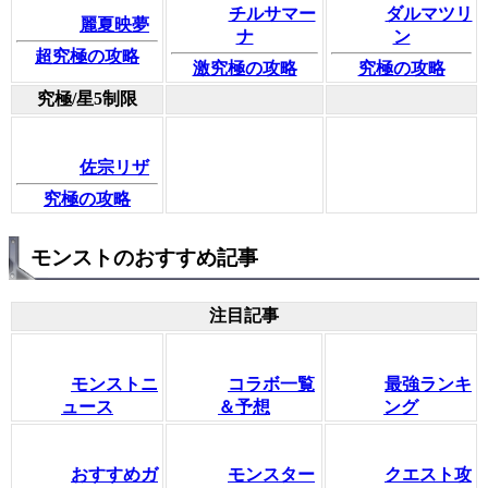
チルサマー
ダルマツリ
麗夏映夢
ナ
ン
超究極の攻略
激究極の攻略
究極の攻略
究極/星5制限
佐宗リザ
究極の攻略
モンストのおすすめ記事
注目記事
モンストニ
コラボ一覧
最強ランキ
ュース
＆予想
ング
おすすめガ
モンスター
クエスト攻