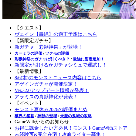
【クエスト】
ヴェイン【轟絶】の適正予想はこちら
【新限定ガチャ】
新ガチャ「彩獣神祭」が登場！
カーミラの評価
/
ツクモの評価
彩獣神祭のガチャは引くべき？
/
最強に暫定追加！
新限定が引けるかガチャシミュで運試し！
【最新情報】
8/6(木)のモンストニュース内容はこちら
アゲインガチャが開催決定！
Ver.32.0アップデート情報が発表！
アラミスの真獣神化が発表！
【イベント】
モンスト夏休み2026の評価まとめ
破界の星墓
/
神獣の聖域
/
天魔の孤城の攻略
GameWithからのお知らせ
お得に課金したい方必見！モンストGameWithストア
未経験可&完全在宅！攻略ライター募集！