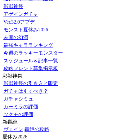
彩獣神祭
アゲインガチャ
Ver.32.0アプデ
モンスト夏休み2026
未開の幻洞
最強キャラランキング
今週のラッキーモンスター
スケジュール＆記事一覧
攻略フレンド募集掲示板
彩獣神祭
彩獣神祭の引き方と限定
ガチャは引くべき？
ガチャシミュ
カーミラの評価
ツクモの評価
新轟絶
ヴェイン
轟絶の攻略
夏休み2026