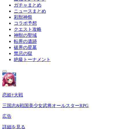
ガチャまとめ
ニュースまとめ
彩獣神祭
コラボ予想
クエスト攻略
神獣の聖域
転界の遺跡
破界の星墓
禁忌の獄
絶級トーナメント
恋姫†大戦
三国志&戦国美少女武将オールスターRPG
広告
詳細を見る