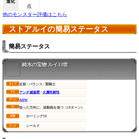
進化
点
他のモンスター評価はこちら
ストアルイの簡易ステータス
簡易ステータス
純水の宝物 ルイ13世
反射 / バランス / 聖騎士
タイプ
アンチ減速壁
/
火属性耐性
アビ
ADW
ゲージ
SS
狙った方向に、波動砲を放つ（18ターン）
ホーミング18
友情
シールド
ラック