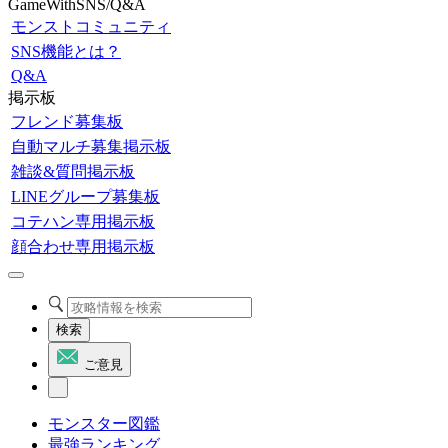
GameWithSNS/Q&A
モンストコミュニティ
SNS機能とは？
Q&A
掲示板
フレンド募集板
自動マルチ募集掲示板
雑談&質問掲示板
LINEグループ募集板
コテハン専用掲示板
顔合わせ専用掲示板
検索
ご意見
モンスター図鑑
最強ランキング