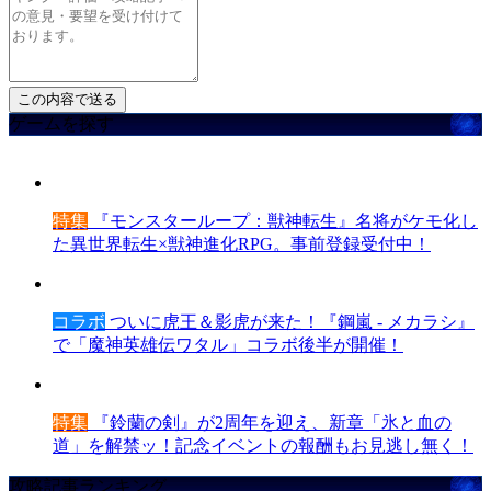
ゲームを探す
特集
『モンスターループ：獣神転生』名将がケモ化し
た異世界転生×獣神進化RPG。事前登録受付中！
コラボ
ついに虎王＆影虎が来た！『鋼嵐 - メカラシ』
で「魔神英雄伝ワタル」コラボ後半が開催！
特集
『鈴蘭の剣』が2周年を迎え、新章「氷と血の
道」を解禁ッ！記念イベントの報酬もお見逃し無く！
攻略記事ランキング