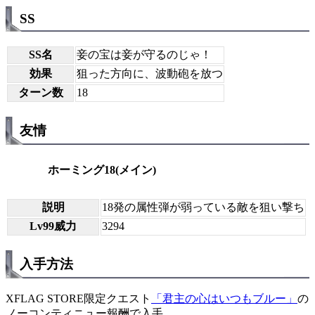
SS
SS名
妾の宝は妾が守るのじゃ！
効果
狙った方向に、波動砲を放つ
ターン数
18
友情
ホーミング18(メイン)
説明
18発の属性弾が弱っている敵を狙い撃ち
Lv99威力
3294
入手方法
XFLAG STORE限定クエスト
「君主の心はいつもブルー」
の
ノーコンティニュー報酬で入手