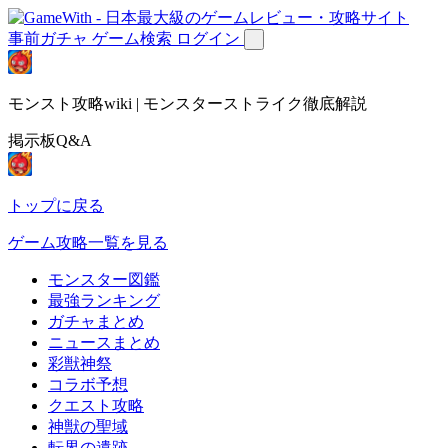
事前ガチャ
ゲーム検索
ログイン
モンスト攻略wiki | モンスターストライク徹底解説
掲示板Q&A
トップに戻る
ゲーム攻略一覧を見る
モンスター図鑑
最強ランキング
ガチャまとめ
ニュースまとめ
彩獣神祭
コラボ予想
クエスト攻略
神獣の聖域
転界の遺跡