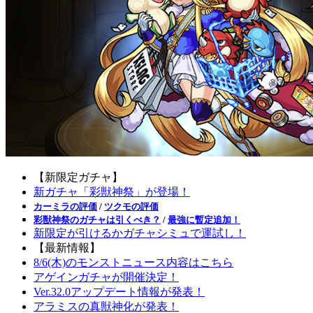
【新限定ガチャ】
新ガチャ「彩獣神祭」が登場！
カーミラの評価
/
ツクモの評価
彩獣神祭のガチャは引くべき？
/
最強に暫定追加！
新限定が引けるかガチャシミュで運試し！
【最新情報】
8/6(木)のモンストニュース内容はこちら
アゲインガチャが開催決定！
Ver.32.0アップデート情報が発表！
アラミスの真獣神化が発表！