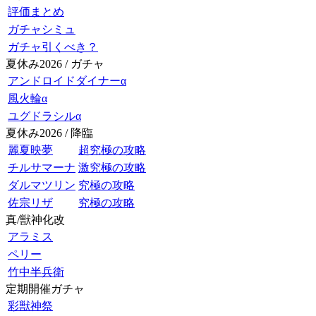
評価まとめ
ガチャシミュ
ガチャ引くべき？
夏休み2026 / ガチャ
アンドロイドダイナーα
風火輪α
ユグドラシルα
夏休み2026 / 降臨
麗夏映夢
超究極の攻略
チルサマーナ
激究極の攻略
ダルマツリン
究極の攻略
佐宗リザ
究極の攻略
真/獣神化改
アラミス
ペリー
竹中半兵衛
定期開催ガチャ
彩獣神祭