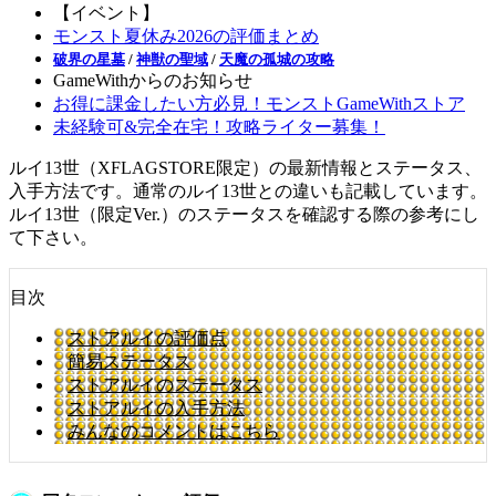
【イベント】
モンスト夏休み2026の評価まとめ
破界の星墓
/
神獣の聖域
/
天魔の孤城の攻略
GameWithからのお知らせ
お得に課金したい方必見！モンストGameWithストア
未経験可&完全在宅！攻略ライター募集！
ルイ13世（XFLAGSTORE限定）の最新情報とステータス、
入手方法です。通常のルイ13世との違いも記載しています。
ルイ13世（限定Ver.）のステータスを確認する際の参考にし
て下さい。
目次
ストアルイの評価点
簡易ステータス
ストアルイのステータス
ストアルイの入手方法
みんなのコメントはこちら