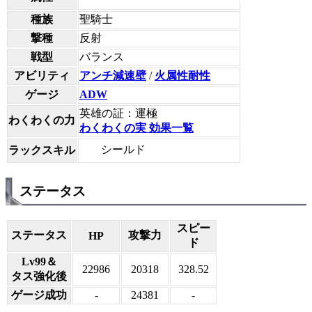
種族
聖騎士
撃種
反射
戦型
バランス
アビリティ
アンチ減速壁
/
火属性耐性
ゲージ
ADW
英雄の証：運極
わくわくの力
わくわくの実 効果一覧
シールド
ラックスキル
ステータス
スピー
ステータス
攻撃力
HP
ド
Lv99＆
22986
20318
328.52
タス強化後
ゲージ成功
-
24381
-