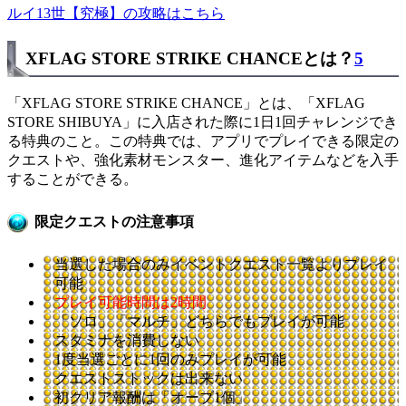
ルイ13世【究極】の攻略はこちら
XFLAG STORE STRIKE CHANCEとは？
5
「XFLAG STORE STRIKE CHANCE」とは、「XFLAG
STORE SHIBUYA」に入店された際に1日1回チャレンジでき
る特典のこと。この特典では、アプリでプレイできる限定の
クエストや、強化素材モンスター、進化アイテムなどを入手
することができる。
限定クエストの注意事項
当選した場合のみイベントクエスト一覧よりプレイ
可能
プレイ可能時間は2時間
「ソロ」「マルチ」どちらでもプレイが可能
スタミナを消費しない
1度当選ごとに1回のみプレイが可能
クエストストックは出来ない
初クリア報酬は「オーブ1個」