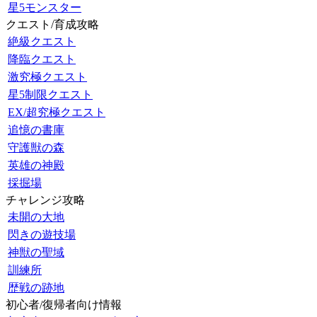
星5モンスター
クエスト/育成攻略
絶級クエスト
降臨クエスト
激究極クエスト
星5制限クエスト
EX/超究極クエスト
追憶の書庫
守護獣の森
英雄の神殿
採掘場
チャレンジ攻略
未開の大地
閃きの遊技場
神獣の聖域
訓練所
歴戦の跡地
初心者/復帰者向け情報