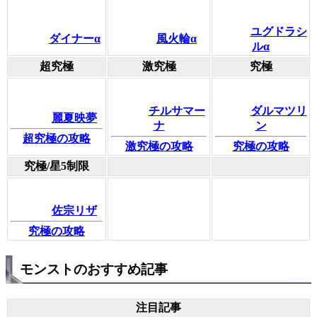
ユグドラシ
ダイナーα
風火輪α
ルα
超究極
激究極
究極
チルサマー
ダルマツリ
麗夏映夢
ナ
ン
超究極の攻略
激究極の攻略
究極の攻略
究極/星5制限
佐宗リザ
究極の攻略
モンストのおすすめ記事
注目記事