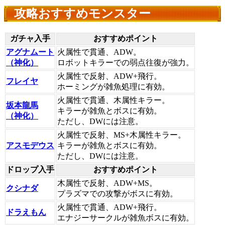
攻略おすすめモンスター
ガチャ入手
おすすめポイント
アグナムート
火属性で貫通、ADW。
（神化）
ロボットキラーでの弱点往復が強力。
火属性で反射、ADW+飛行。
フレイヤ
ホーミングが雑魚処理に有効。
火属性で貫通、木属性キラー。
坂本龍馬
キラーが雑魚とボスに有効。
（神化）
ただし、DWには注意。
火属性で反射、MS+木属性キラー。
アスモデウス
キラーが雑魚とボスに有効。
ただし、DWには注意。
ドロップ入手
おすすめポイント
木属性で反射、ADW+MS。
クシナダ
プラズマでの攻撃がボスに有効。
火属性で貫通、ADW+飛行。
ドラえもん
エナジーサークルが雑魚ボスに有効。