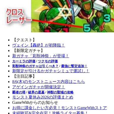
【クエスト】
ヴェイン【轟絶】が初降臨！
【新限定ガチャ】
新ガチャ「彩獣神祭」が登場！
カーミラの評価
/
ツクモの評価
彩獣神祭のガチャは引くべき？
/
最強に暫定追加！
新限定が引けるかガチャシミュで運試し！
【注目記事】
8/6(木)のモンストニュース内容はこちら
アゲインガチャが開催決定！
覇者の塔
/
破界の星墓
/
神獣の聖域の攻略
モンスト夏休み2026の評価まとめ
GameWithからのお知らせ
お得に課金したい方必見！モンストGameWithストア
未経験可&完全在宅！攻略ライター募集！