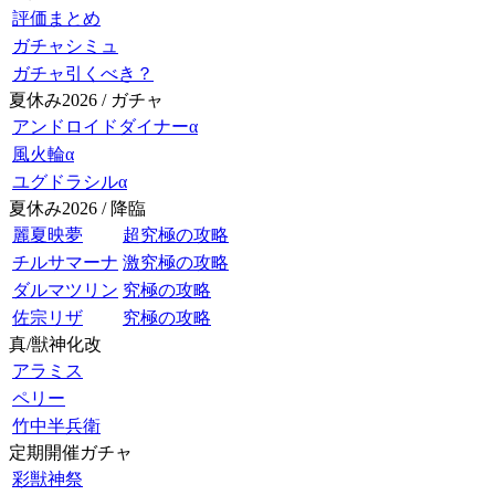
評価まとめ
ガチャシミュ
ガチャ引くべき？
夏休み2026 / ガチャ
アンドロイドダイナーα
風火輪α
ユグドラシルα
夏休み2026 / 降臨
麗夏映夢
超究極の攻略
チルサマーナ
激究極の攻略
ダルマツリン
究極の攻略
佐宗リザ
究極の攻略
真/獣神化改
アラミス
ペリー
竹中半兵衛
定期開催ガチャ
彩獣神祭