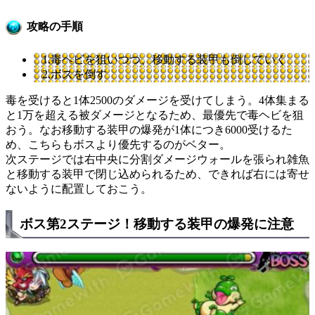
攻略の手順
1.毒ヘビを狙いつつ、移動する装甲も倒していく
2.ボスを倒す
毒を受けると1体2500のダメージを受けてしまう。4体集まる
と1万を超える被ダメージとなるため、最優先で毒ヘビを狙
おう。なお移動する装甲の爆発が1体につき6000受けるた
め、こちらもボスより優先するのがベター。
次ステージでは右中央に分割ダメージウォールを張られ雑魚
と移動する装甲で閉じ込められるため、できれば右には寄せ
ないように配置しておこう。
ボス第2ステージ！移動する装甲の爆発に注意