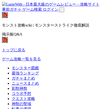
事前ガチャ
ゲーム検索
ログイン
モンスト攻略wiki | モンスターストライク徹底解説
掲示板Q&A
トップに戻る
ゲーム攻略一覧を見る
モンスター図鑑
最強ランキング
ガチャまとめ
ニュースまとめ
彩獣神祭
コラボ予想
クエスト攻略
神獣の聖域
転界の遺跡