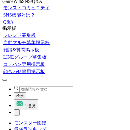
GameWithSNS/Q&A
モンストコミュニティ
SNS機能とは？
Q&A
掲示板
フレンド募集板
自動マルチ募集掲示板
雑談&質問掲示板
LINEグループ募集板
コテハン専用掲示板
顔合わせ専用掲示板
検索
ご意見
モンスター図鑑
最強ランキング