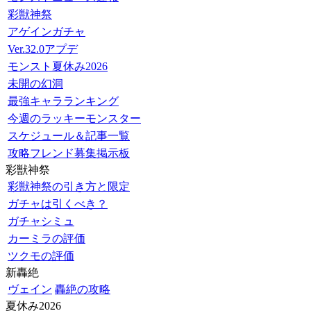
彩獣神祭
アゲインガチャ
Ver.32.0アプデ
モンスト夏休み2026
未開の幻洞
最強キャラランキング
今週のラッキーモンスター
スケジュール＆記事一覧
攻略フレンド募集掲示板
彩獣神祭
彩獣神祭の引き方と限定
ガチャは引くべき？
ガチャシミュ
カーミラの評価
ツクモの評価
新轟絶
ヴェイン
轟絶の攻略
夏休み2026