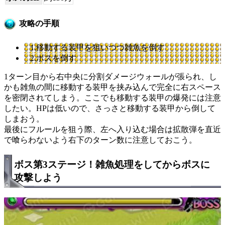
攻略の手順
1.移動する装甲を狙いつつ雑魚を倒す
2.ボスを倒す
1ターン目から右中央に分割ダメージウォールが張られ、し
かも雑魚の間に移動する装甲を挟み込んで完全に右スペース
を密閉されてしまう。ここでも移動する装甲の爆発には注意
したい。HPは低いので、さっさと移動する装甲から倒して
しまおう。
最後にフルールを狙う際、左へ入り込む場合は拡散弾を直近
で喰らわないよう右下のターン数に注意しておこう。
ボス第3ステージ！雑魚処理をしてからボスに
攻撃しよう