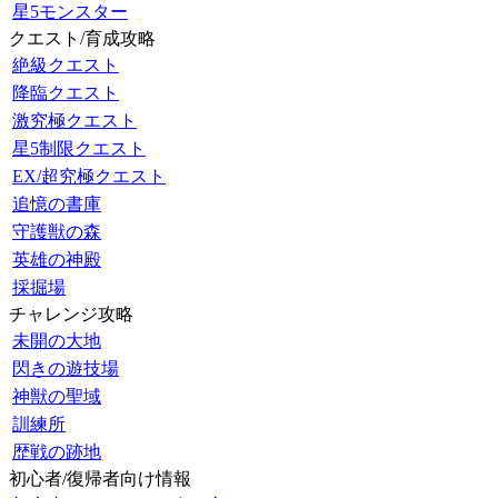
星5モンスター
クエスト/育成攻略
絶級クエスト
降臨クエスト
激究極クエスト
星5制限クエスト
EX/超究極クエスト
追憶の書庫
守護獣の森
英雄の神殿
採掘場
チャレンジ攻略
未開の大地
閃きの遊技場
神獣の聖域
訓練所
歴戦の跡地
初心者/復帰者向け情報