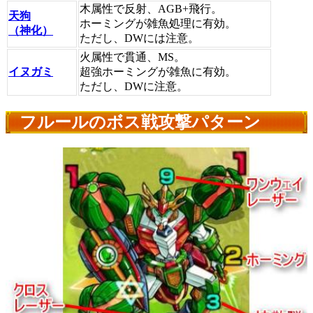
木属性で反射、AGB+飛行。
天狗
ホーミングが雑魚処理に有効。
（神化）
ただし、DWには注意。
火属性で貫通、MS。
イヌガミ
超強ホーミングが雑魚に有効。
ただし、DWに注意。
フルールのボス戦攻撃パターン