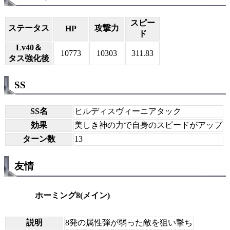
スピー
ステータス
攻撃力
HP
ド
Lv40＆
10773
10303
311.83
タス強化後
SS
SS名
ヒルディスヴィーニアタック
効果
美しき神の力で自身のスピードがアップ
ターン数
13
友情
ホーミング8(メイン)
説明
8発の属性弾が弱った敵を狙い撃ち