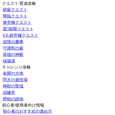
クエスト/育成攻略
絶級クエスト
降臨クエスト
激究極クエスト
星5制限クエスト
EX/超究極クエスト
追憶の書庫
守護獣の森
英雄の神殿
採掘場
チャレンジ攻略
未開の大地
閃きの遊技場
神獣の聖域
訓練所
歴戦の跡地
初心者/復帰者向け情報
初心者のおすすめの進め方