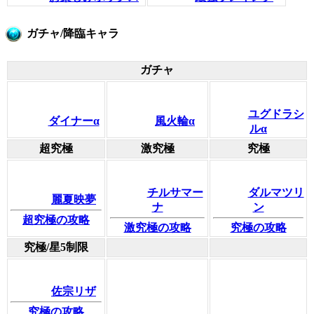
ガチャ/降臨キャラ
ガチャ
ユグドラシ
ダイナーα
風火輪α
ルα
超究極
激究極
究極
チルサマー
ダルマツリ
麗夏映夢
ナ
ン
超究極の攻略
激究極の攻略
究極の攻略
究極/星5制限
佐宗リザ
究極の攻略