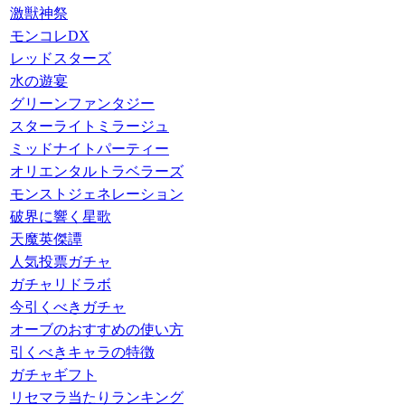
激獣神祭
モンコレDX
レッドスターズ
水の遊宴
グリーンファンタジー
スターライトミラージュ
ミッドナイトパーティー
オリエンタルトラベラーズ
モンストジェネレーション
破界に響く星歌
天魔英傑譚
人気投票ガチャ
ガチャリドラボ
今引くべきガチャ
オーブのおすすめの使い方
引くべきキャラの特徴
ガチャギフト
リセマラ当たりランキング