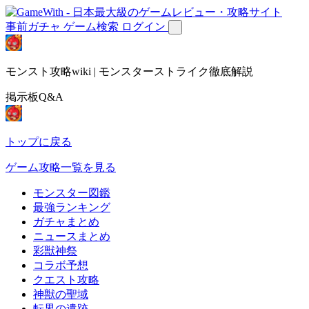
事前ガチャ
ゲーム検索
ログイン
モンスト攻略wiki | モンスターストライク徹底解説
掲示板Q&A
トップに戻る
ゲーム攻略一覧を見る
モンスター図鑑
最強ランキング
ガチャまとめ
ニュースまとめ
彩獣神祭
コラボ予想
クエスト攻略
神獣の聖域
転界の遺跡