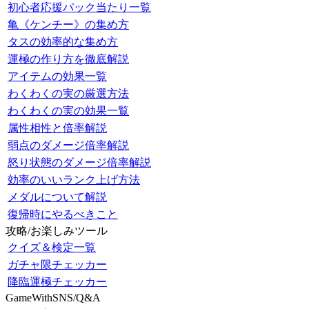
初心者応援パック当たり一覧
亀《ケンチー》の集め方
タスの効率的な集め方
運極の作り方を徹底解説
アイテムの効果一覧
わくわくの実の厳選方法
わくわくの実の効果一覧
属性相性と倍率解説
弱点のダメージ倍率解説
怒り状態のダメージ倍率解説
効率のいいランク上げ方法
メダルについて解説
復帰時にやるべきこと
攻略/お楽しみツール
クイズ＆検定一覧
ガチャ限チェッカー
降臨運極チェッカー
GameWithSNS/Q&A