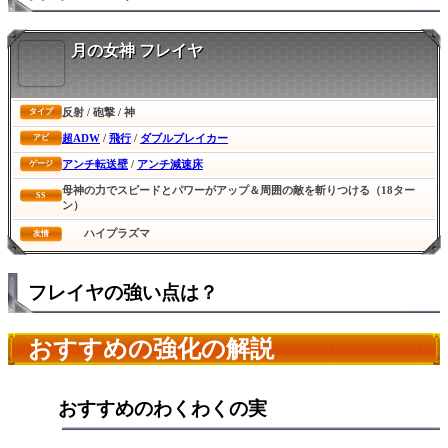
月の女神 フレイヤ
反射 / 砲撃 / 神
タイプ
超ADW
/
飛行
/
ダブルブレイカー
アビ
アンチ転送壁
/
アンチ減速床
ゲージ
母神の力でスピードとパワーがアップ＆周囲の敵を斬りつける（18ター
SS
ン）
ハイプラズマ
友情
フレイヤの強い点は？
おすすめの強化の解説
おすすめのわくわくの実