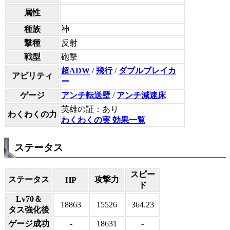
属性
種族
神
撃種
反射
戦型
砲撃
超ADW
/
飛行
/
ダブルブレイカ
アビリティ
ー
ゲージ
アンチ転送壁
/
アンチ減速床
英雄の証：あり
わくわくの力
わくわくの実 効果一覧
ステータス
スピー
ステータス
攻撃力
HP
ド
Lv70＆
18863
15526
364.23
タス強化後
ゲージ成功
-
18631
-