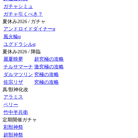
ガチャシミュ
ガチャ引くべき？
夏休み2026 / ガチャ
アンドロイドダイナーα
風火輪α
ユグドラシルα
夏休み2026 / 降臨
麗夏映夢
超究極の攻略
チルサマーナ
激究極の攻略
ダルマツリン
究極の攻略
佐宗リザ
究極の攻略
真/獣神化改
アラミス
ペリー
竹中半兵衛
定期開催ガチャ
彩獣神祭
超獣神祭