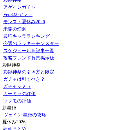
アゲインガチャ
Ver.32.0アプデ
モンスト夏休み2026
未開の幻洞
最強キャラランキング
今週のラッキーモンスター
スケジュール＆記事一覧
攻略フレンド募集掲示板
彩獣神祭
彩獣神祭の引き方と限定
ガチャは引くべき？
ガチャシミュ
カーミラの評価
ツクモの評価
新轟絶
ヴェイン
轟絶の攻略
夏休み2026
評価まとめ