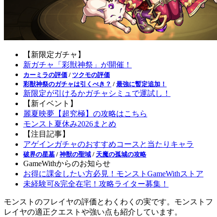
【新限定ガチャ】
新ガチャ「彩獣神祭」が開催！
カーミラの評価
/
ツクモの評価
彩獣神祭のガチャは引くべき？
/
最強に暫定追加！
新限定が引けるかガチャシミュで運試し！
【新イベント】
麗夏映夢【超究極】の攻略はこちら
モンスト夏休み2026まとめ
【注目記事】
アゲインガチャのおすすめコースと当たりキャラ
破界の星墓
/
神獣の聖域
/
天魔の孤城の攻略
GameWithからのお知らせ
お得に課金したい方必見！モンストGameWithストア
未経験可&完全在宅！攻略ライター募集！
モンストのフレイヤの評価とわくわくの実です。モンストフ
レイヤの適正クエストや強い点も紹介しています。