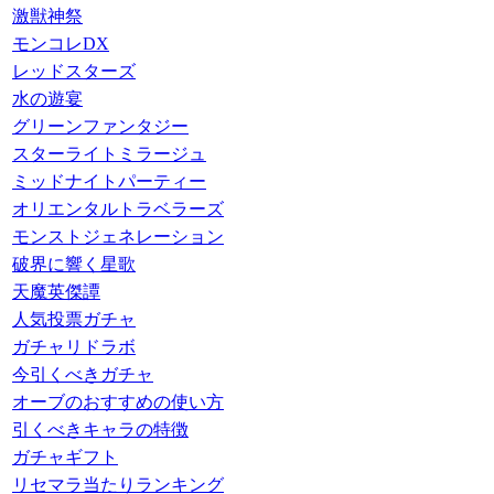
激獣神祭
モンコレDX
レッドスターズ
水の遊宴
グリーンファンタジー
スターライトミラージュ
ミッドナイトパーティー
オリエンタルトラベラーズ
モンストジェネレーション
破界に響く星歌
天魔英傑譚
人気投票ガチャ
ガチャリドラボ
今引くべきガチャ
オーブのおすすめの使い方
引くべきキャラの特徴
ガチャギフト
リセマラ当たりランキング