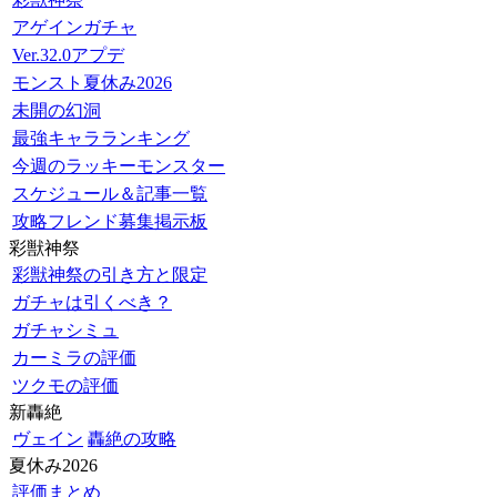
アゲインガチャ
Ver.32.0アプデ
モンスト夏休み2026
未開の幻洞
最強キャラランキング
今週のラッキーモンスター
スケジュール＆記事一覧
攻略フレンド募集掲示板
彩獣神祭
彩獣神祭の引き方と限定
ガチャは引くべき？
ガチャシミュ
カーミラの評価
ツクモの評価
新轟絶
ヴェイン
轟絶の攻略
夏休み2026
評価まとめ