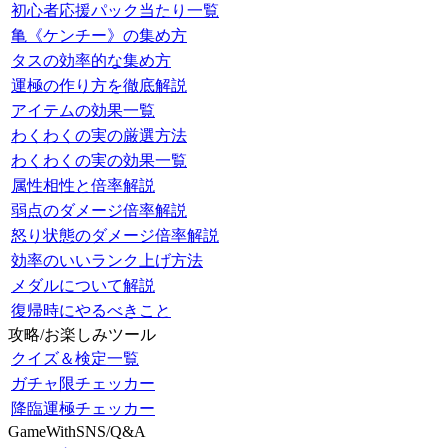
初心者応援パック当たり一覧
亀《ケンチー》の集め方
タスの効率的な集め方
運極の作り方を徹底解説
アイテムの効果一覧
わくわくの実の厳選方法
わくわくの実の効果一覧
属性相性と倍率解説
弱点のダメージ倍率解説
怒り状態のダメージ倍率解説
効率のいいランク上げ方法
メダルについて解説
復帰時にやるべきこと
攻略/お楽しみツール
クイズ＆検定一覧
ガチャ限チェッカー
降臨運極チェッカー
GameWithSNS/Q&A