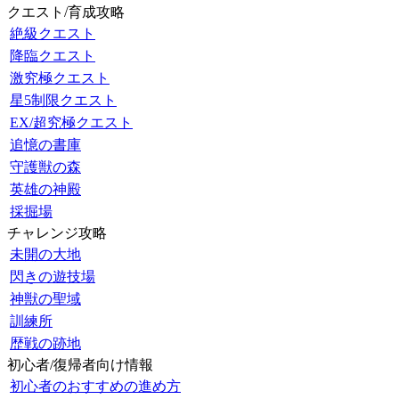
クエスト/育成攻略
絶級クエスト
降臨クエスト
激究極クエスト
星5制限クエスト
EX/超究極クエスト
追憶の書庫
守護獣の森
英雄の神殿
採掘場
チャレンジ攻略
未開の大地
閃きの遊技場
神獣の聖域
訓練所
歴戦の跡地
初心者/復帰者向け情報
初心者のおすすめの進め方