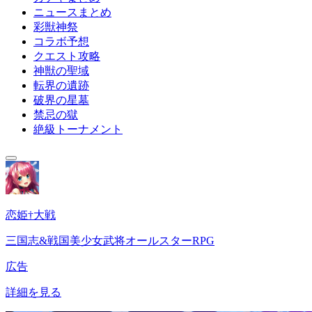
ニュースまとめ
彩獣神祭
コラボ予想
クエスト攻略
神獣の聖域
転界の遺跡
破界の星墓
禁忌の獄
絶級トーナメント
恋姫†大戦
三国志&戦国美少女武将オールスターRPG
広告
詳細を見る