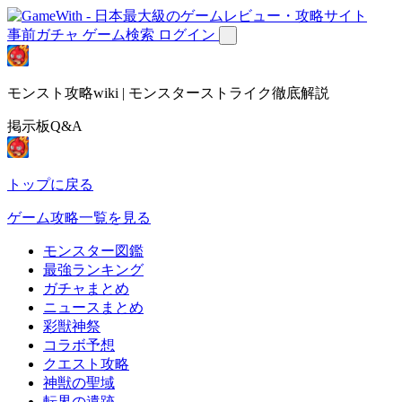
事前ガチャ
ゲーム検索
ログイン
モンスト攻略wiki | モンスターストライク徹底解説
掲示板Q&A
トップに戻る
ゲーム攻略一覧を見る
モンスター図鑑
最強ランキング
ガチャまとめ
ニュースまとめ
彩獣神祭
コラボ予想
クエスト攻略
神獣の聖域
転界の遺跡