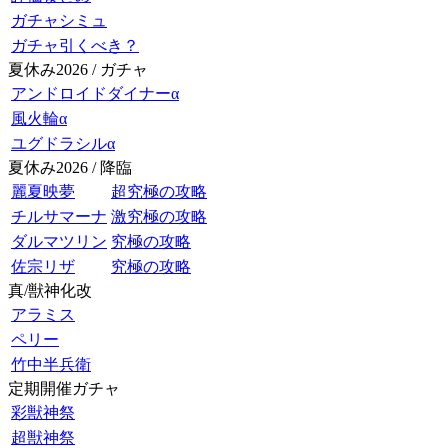
ガチャシミュ
ガチャ引くべき？
夏休み2026 / ガチャ
アンドロイドダイナーα
風火輪α
ユグドラシルα
夏休み2026 / 降臨
麗夏映夢
超究極の攻略
チルサマーナ
激究極の攻略
ダルマツリン
究極の攻略
佐宗リザ
究極の攻略
真/獣神化改
アラミス
ペリー
竹中半兵衛
定期開催ガチャ
彩獣神祭
超獣神祭