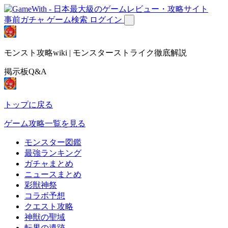
事前ガチャ
ゲーム検索
ログイン
モンスト攻略wiki | モンスターストライク徹底解説
掲示板Q&A
トップに戻る
ゲーム攻略一覧を見る
モンスター図鑑
最強ランキング
ガチャまとめ
ニュースまとめ
彩獣神祭
コラボ予想
クエスト攻略
神獣の聖域
転界の遺跡