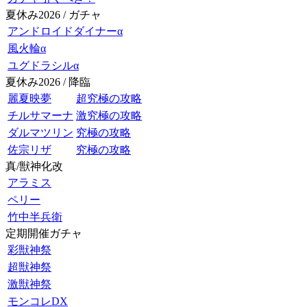
夏休み2026 / ガチャ
アンドロイドダイナーα
風火輪α
ユグドラシルα
夏休み2026 / 降臨
麗夏映夢
超究極の攻略
チルサマーナ
激究極の攻略
ダルマツリン
究極の攻略
佐宗リザ
究極の攻略
真/獣神化改
アラミス
ペリー
竹中半兵衛
定期開催ガチャ
彩獣神祭
超獣神祭
激獣神祭
モンコレDX