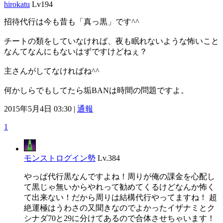
hirokatu
Lv194
招待代行は今も昔も「真っ黒」です^^
チートの類をしていなければ、夜も眠れないような怖いこと
なんてなんにもないはずですけどねぇ？
主さんがしてなければね^^
何かしらでもしてたら垢BANは時間の問題ですよ。
2015年5月4日 03:30 |
通報
1
モンストログイン勢
Lv.384
やっぱ代行黒なんですよね！周りが俺の課金を心配し
て黒じゃ無いからやれって勧めてくるけどなんか怖く
て出来ない！だから周りは結構代行やってますね！ 超
絶運極はうわさの又聞きなのでよかったイザナミとク
シナダ70と29に分けてあるので合体させちゃいます！