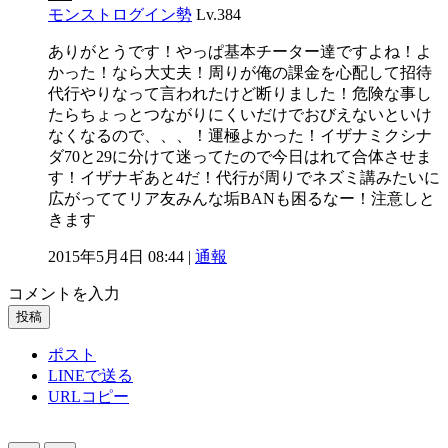
モンストログイン勢
Lv.384
ありがとうです！やっぱ基本チーター達ですよね！よ
かった！なら大丈夫！周りが俺の課金を心配して招待
代行やりなって言われたけど断りました！危険な事し
たらちょっとつながりにくいだけでおびえないといけ
なくなるので、、、！運極よかった！イザナミクシナ
ダ70と29に分けて迷ってたので今日はれて合体させま
す！イザナギあと4だ！代行が周りでネズミ講みたいに
広がっててリア友みんな垢BANも困るなー！注意しと
きます
2015年5月4日 08:44 |
通報
コメントを入力
投稿
ポスト
LINEで送る
URLコピー