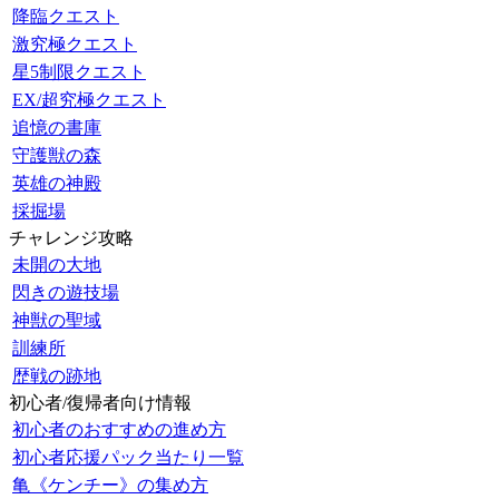
降臨クエスト
激究極クエスト
星5制限クエスト
EX/超究極クエスト
追憶の書庫
守護獣の森
英雄の神殿
採掘場
チャレンジ攻略
未開の大地
閃きの遊技場
神獣の聖域
訓練所
歴戦の跡地
初心者/復帰者向け情報
初心者のおすすめの進め方
初心者応援パック当たり一覧
亀《ケンチー》の集め方