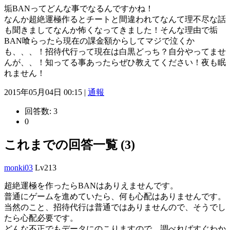
垢BANってどんな事でなるんですかね！
なんか超絶運極作るとチートと間違われてなんて理不尽な話
も聞きましてなんか怖くなってきました！そんな理由で垢
BAN喰らったら現在の課金額からしてマジで泣くか
も、、、！招待代行って現在は白黒どっち？自分やってませ
んが、、！知ってる事あったらぜひ教えてください！夜も眠
れません！
2015年05月04日 00:15 |
通報
回答数:
3
0
これまでの回答一覧 (3)
monki03
Lv213
超絶運極を作ったらBANはありえませんです。
普通にゲームを進めていたら、何も心配はありませんです。
当然のこと、招待代行は普通ではありませんので、そうでし
たら心配必要です。
どんな不正でもデータにのこりますので、調べればすぐわか