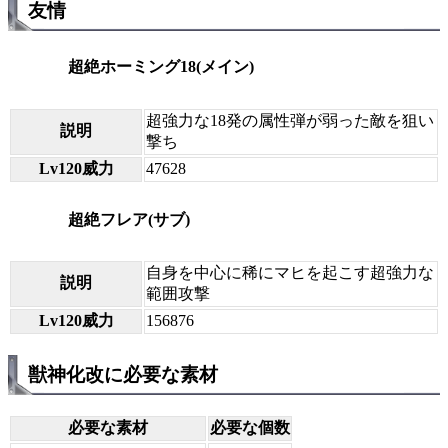
友情
超絶ホーミング18(メイン)
超強力な18発の属性弾が弱った敵を狙い
説明
撃ち
Lv120威力
47628
超絶フレア(サブ)
自身を中心に稀にマヒを起こす超強力な
説明
範囲攻撃
Lv120威力
156876
獣神化改に必要な素材
必要な素材
必要な個数