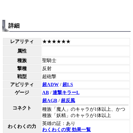
詳細
レアリティ
★★★★★★
属性
種族
聖騎士
撃種
反射
戦型
超砲撃
アビリティ
超ADW
/
超LS
ゲージ
AB
/
連撃キラーL
超AGB
/
超反風
コネクト
種族「魔人」のキャラが1体以上、かつ
種族「妖精」のキャラが1体以上
英雄の証：あり
わくわくの力
わくわくの実 効果一覧