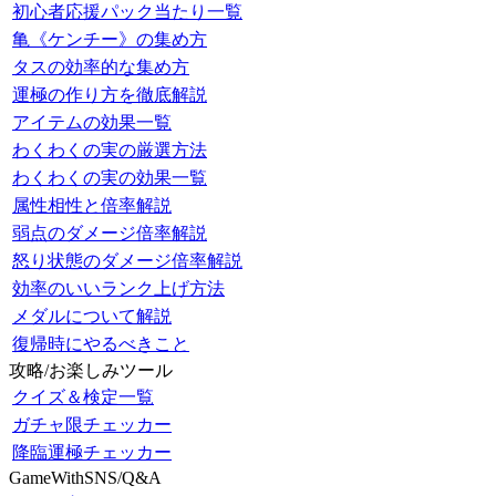
初心者応援パック当たり一覧
亀《ケンチー》の集め方
タスの効率的な集め方
運極の作り方を徹底解説
アイテムの効果一覧
わくわくの実の厳選方法
わくわくの実の効果一覧
属性相性と倍率解説
弱点のダメージ倍率解説
怒り状態のダメージ倍率解説
効率のいいランク上げ方法
メダルについて解説
復帰時にやるべきこと
攻略/お楽しみツール
クイズ＆検定一覧
ガチャ限チェッカー
降臨運極チェッカー
GameWithSNS/Q&A