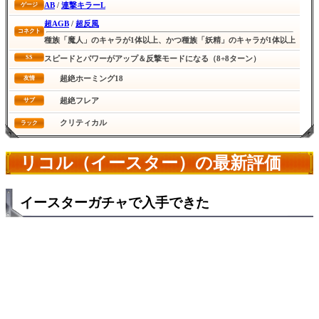
AB
/
連撃キラーL
ゲージ
超AGB
/
超反風
コネクト
種族「魔人」のキャラが1体以上、かつ種族「妖精」のキャラが1体以上
SS
スピードとパワーがアップ＆反撃モードになる（8+8ターン）
超絶ホーミング18
友情
超絶フレア
サブ
クリティカル
ラック
リコル（イースター）の最新評価
イースターガチャで入手できた