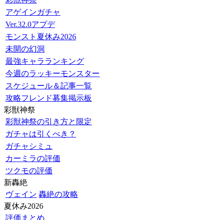
アゲインガチャ
Ver.32.0アプデ
モンスト夏休み2026
未開の幻洞
最強キャラランキング
今週のラッキーモンスター
スケジュール＆記事一覧
攻略フレンド募集掲示板
彩獣神祭
彩獣神祭の引き方と限定
ガチャは引くべき？
ガチャシミュ
カーミラの評価
ツクモの評価
新轟絶
ヴェイン
轟絶の攻略
夏休み2026
評価まとめ