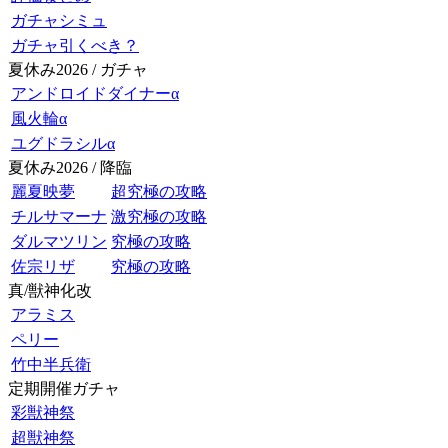
ガチャシミュ
ガチャ引くべき？
夏休み2026 / ガチャ
アンドロイドダイナーα
風火輪α
ユグドラシルα
夏休み2026 / 降臨
麗夏映夢
超究極の攻略
チルサマーナ
激究極の攻略
ダルマツリン
究極の攻略
佐宗リザ
究極の攻略
真/獣神化改
アラミス
ペリー
竹中半兵衛
定期開催ガチャ
彩獣神祭
超獣神祭