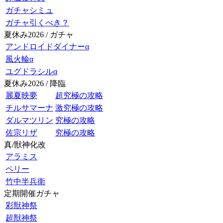
ガチャシミュ
ガチャ引くべき？
夏休み2026 / ガチャ
アンドロイドダイナーα
風火輪α
ユグドラシルα
夏休み2026 / 降臨
麗夏映夢
超究極の攻略
チルサマーナ
激究極の攻略
ダルマツリン
究極の攻略
佐宗リザ
究極の攻略
真/獣神化改
アラミス
ペリー
竹中半兵衛
定期開催ガチャ
彩獣神祭
超獣神祭