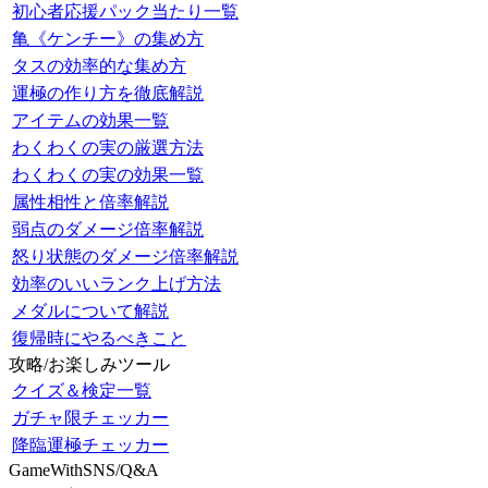
初心者応援パック当たり一覧
亀《ケンチー》の集め方
タスの効率的な集め方
運極の作り方を徹底解説
アイテムの効果一覧
わくわくの実の厳選方法
わくわくの実の効果一覧
属性相性と倍率解説
弱点のダメージ倍率解説
怒り状態のダメージ倍率解説
効率のいいランク上げ方法
メダルについて解説
復帰時にやるべきこと
攻略/お楽しみツール
クイズ＆検定一覧
ガチャ限チェッカー
降臨運極チェッカー
GameWithSNS/Q&A