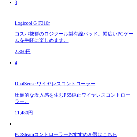
3
Logicool G F310r
コスパ抜群のロジクール製有線パッド。幅広いPCゲー
ムを手軽に楽しめます。
2,860円
4
DualSense ワイヤレスコントローラー
圧倒的な没入感を生むPS5純正ワイヤレスコントロー
ラー。
11,480円
PC/Steamコントローラーおすすめ20選はこちら