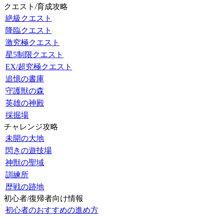
クエスト/育成攻略
絶級クエスト
降臨クエスト
激究極クエスト
星5制限クエスト
EX/超究極クエスト
追憶の書庫
守護獣の森
英雄の神殿
採掘場
チャレンジ攻略
未開の大地
閃きの遊技場
神獣の聖域
訓練所
歴戦の跡地
初心者/復帰者向け情報
初心者のおすすめの進め方