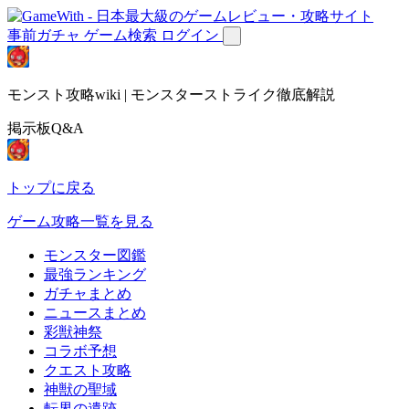
事前ガチャ
ゲーム検索
ログイン
モンスト攻略wiki | モンスターストライク徹底解説
掲示板Q&A
トップに戻る
ゲーム攻略一覧を見る
モンスター図鑑
最強ランキング
ガチャまとめ
ニュースまとめ
彩獣神祭
コラボ予想
クエスト攻略
神獣の聖域
転界の遺跡