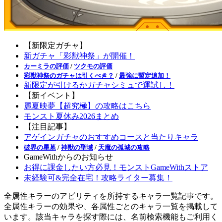
【新限定ガチャ】
新ガチャ「彩獣神祭」が開催！
カーミラの評価
/
ツクモの評価
彩獣神祭のガチャは引くべき？
/
最強に暫定追加！
新限定が引けるかガチャシミュで運試し！
【新イベント】
麗夏映夢【超究極】の攻略はこちら
モンスト夏休み2026まとめ
【注目記事】
アゲインガチャのおすすめコースと当たりキャラ
破界の星墓
/
神獣の聖域
/
天魔の孤城の攻略
GameWithからのお知らせ
お得に課金したい方必見！モンストGameWithストア
未経験可&完全在宅！攻略ライター募集！
全属性キラーのアビリティを所持するキャラ一覧記事です。
全属性キラーの効果や、各属性ごとのキャラ一覧を掲載して
います。該当キャラを探す際には、名前検索機能もご利用く