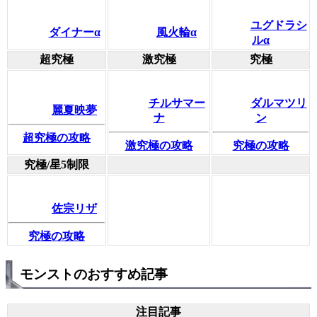
ユグドラシ
ダイナーα
風火輪α
ルα
超究極
激究極
究極
チルサマー
ダルマツリ
麗夏映夢
ナ
ン
超究極の攻略
激究極の攻略
究極の攻略
究極/星5制限
佐宗リザ
究極の攻略
モンストのおすすめ記事
注目記事