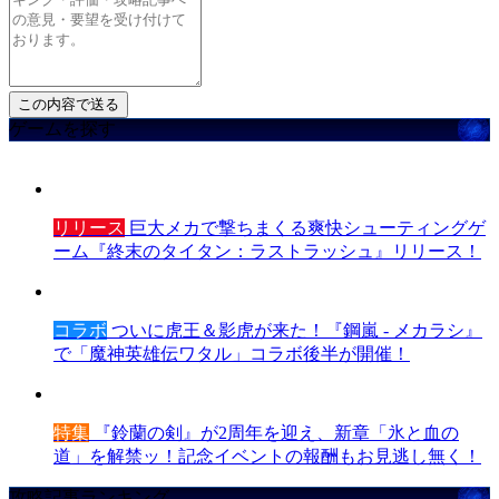
ゲームを探す
リリース
巨大メカで撃ちまくる爽快シューティングゲ
ーム『終末のタイタン：ラストラッシュ』リリース！
コラボ
ついに虎王＆影虎が来た！『鋼嵐 - メカラシ』
で「魔神英雄伝ワタル」コラボ後半が開催！
特集
『鈴蘭の剣』が2周年を迎え、新章「氷と血の
道」を解禁ッ！記念イベントの報酬もお見逃し無く！
攻略記事ランキング