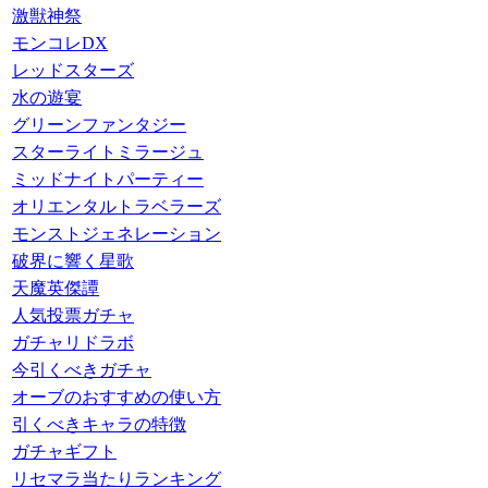
激獣神祭
モンコレDX
レッドスターズ
水の遊宴
グリーンファンタジー
スターライトミラージュ
ミッドナイトパーティー
オリエンタルトラベラーズ
モンストジェネレーション
破界に響く星歌
天魔英傑譚
人気投票ガチャ
ガチャリドラボ
今引くべきガチャ
オーブのおすすめの使い方
引くべきキャラの特徴
ガチャギフト
リセマラ当たりランキング