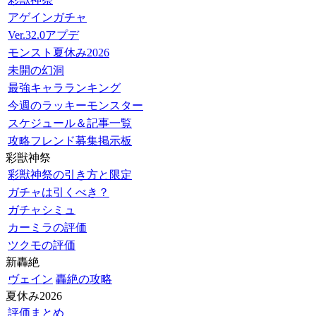
アゲインガチャ
Ver.32.0アプデ
モンスト夏休み2026
未開の幻洞
最強キャラランキング
今週のラッキーモンスター
スケジュール＆記事一覧
攻略フレンド募集掲示板
彩獣神祭
彩獣神祭の引き方と限定
ガチャは引くべき？
ガチャシミュ
カーミラの評価
ツクモの評価
新轟絶
ヴェイン
轟絶の攻略
夏休み2026
評価まとめ