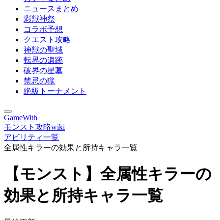
ニュースまとめ
彩獣神祭
コラボ予想
クエスト攻略
神獣の聖域
転界の遺跡
破界の星墓
禁忌の獄
絶級トーナメント
GameWith
モンスト攻略wiki
アビリティ一覧
全属性キラーの効果と所持キャラ一覧
【モンスト】全属性キラーの
効果と所持キャラ一覧