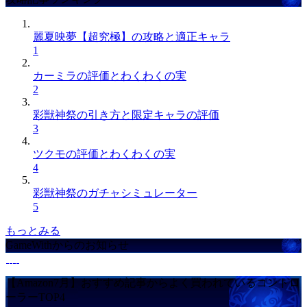
麗夏映夢【超究極】の攻略と適正キャラ
1
カーミラの評価とわくわくの実
2
彩獣神祭の引き方と限定キャラの評価
3
ツクモの評価とわくわくの実
4
彩獣神祭のガチャシミュレーター
5
もっとみる
GameWithからのお知らせ
【Amazon7月】おすすめ記事からよく買われているコントロ
ーラーTOP4