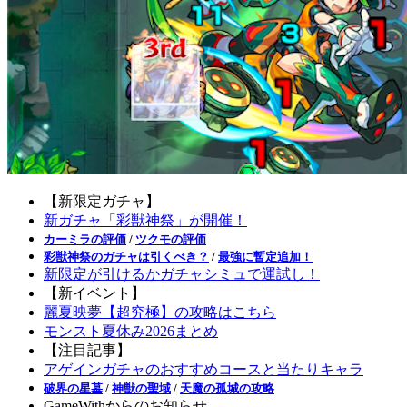
【新限定ガチャ】
新ガチャ「彩獣神祭」が開催！
カーミラの評価
/
ツクモの評価
彩獣神祭のガチャは引くべき？
/
最強に暫定追加！
新限定が引けるかガチャシミュで運試し！
【新イベント】
麗夏映夢【超究極】の攻略はこちら
モンスト夏休み2026まとめ
【注目記事】
アゲインガチャのおすすめコースと当たりキャラ
破界の星墓
/
神獣の聖域
/
天魔の孤城の攻略
GameWithからのお知らせ