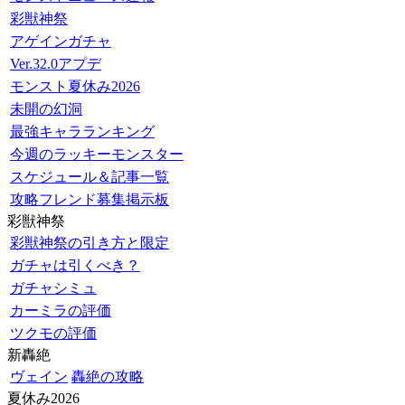
彩獣神祭
アゲインガチャ
Ver.32.0アプデ
モンスト夏休み2026
未開の幻洞
最強キャラランキング
今週のラッキーモンスター
スケジュール＆記事一覧
攻略フレンド募集掲示板
彩獣神祭
彩獣神祭の引き方と限定
ガチャは引くべき？
ガチャシミュ
カーミラの評価
ツクモの評価
新轟絶
ヴェイン
轟絶の攻略
夏休み2026