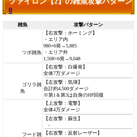
ツァイロン【2】の雑魚攻撃パターン
0
雑魚
攻撃パターン
【右攻撃：ホーミング】
・エリア内
980×6発→5,885
・エリア外
ツボ雑魚
1,508×6発→9,048
【右攻撃：白爆発】
全体7万ダメージ
【左攻撃：気弾】
ゴリラ雑
合計約4,500ダメージ
魚
※第1＆第3は自身のHP回復
【上攻撃：電撃】
全体4万ダメージ
【左攻撃：蘇生】
-
【右攻撃：反射レーザー】
フード雑