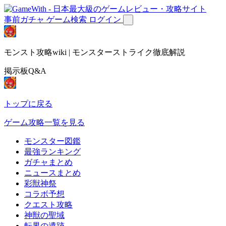
事前ガチャ
ゲーム検索
ログイン
モンスト攻略wiki | モンスターストライク徹底解説
掲示板Q&A
トップに戻る
ゲーム攻略一覧を見る
モンスター図鑑
最強ランキング
ガチャまとめ
ニュースまとめ
彩獣神祭
コラボ予想
クエスト攻略
神獣の聖域
転界の遺跡