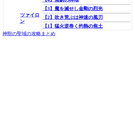
【3】魔を滅せし金剛の烈光
ツァイロ
【2】吹き荒ぶは神速の風刃
ン
【1】猛火逆巻く灼熱の焦土
神獣の聖域の攻略まとめ