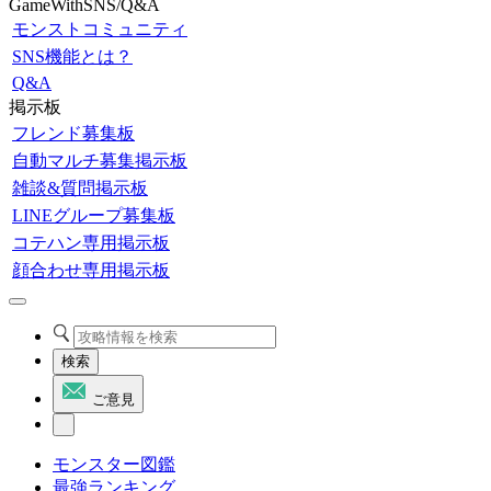
GameWithSNS/Q&A
モンストコミュニティ
SNS機能とは？
Q&A
掲示板
フレンド募集板
自動マルチ募集掲示板
雑談&質問掲示板
LINEグループ募集板
コテハン専用掲示板
顔合わせ専用掲示板
検索
ご意見
モンスター図鑑
最強ランキング