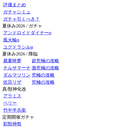
評価まとめ
ガチャシミュ
ガチャ引くべき？
夏休み2026 / ガチャ
アンドロイドダイナーα
風火輪α
ユグドラシルα
夏休み2026 / 降臨
麗夏映夢
超究極の攻略
チルサマーナ
激究極の攻略
ダルマツリン
究極の攻略
佐宗リザ
究極の攻略
真/獣神化改
アラミス
ペリー
竹中半兵衛
定期開催ガチャ
彩獣神祭