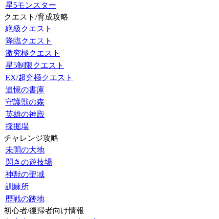
星5モンスター
クエスト/育成攻略
絶級クエスト
降臨クエスト
激究極クエスト
星5制限クエスト
EX/超究極クエスト
追憶の書庫
守護獣の森
英雄の神殿
採掘場
チャレンジ攻略
未開の大地
閃きの遊技場
神獣の聖域
訓練所
歴戦の跡地
初心者/復帰者向け情報