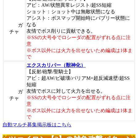
アビ：AW/状態異常レジスト/超SS短縮
ショット：ショット中は無敵状態になる
アシスト：ボスマップ開始時にバブリー状態に
なる
ガ
友情でボス削りに貢献できる。
チャ
※SSの大号令でロシーダの配置がずれる点に注
意
※ボス以外には火力を出せないため編成は1体ま
で
エクスカリバー（獣神化）
【反射/砲撃/聖騎士】
アビ：超AW/ビ破壊/バリアM+超反減速壁/超SS
短縮
友情でボスに対して火力を出せる。
ガ
※SSの大号令でロシーダの配置がずれる点に注
チャ
意
※ボス以外には火力を出せないため編成は1体ま
で
自動マルチ募集掲示板はこちら