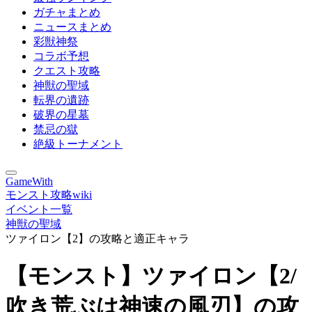
ガチャまとめ
ニュースまとめ
彩獣神祭
コラボ予想
クエスト攻略
神獣の聖域
転界の遺跡
破界の星墓
禁忌の獄
絶級トーナメント
GameWith
モンスト攻略wiki
イベント一覧
神獣の聖域
ツァイロン【2】の攻略と適正キャラ
【モンスト】ツァイロン【2/
吹き荒ぶは神速の風刃】の攻