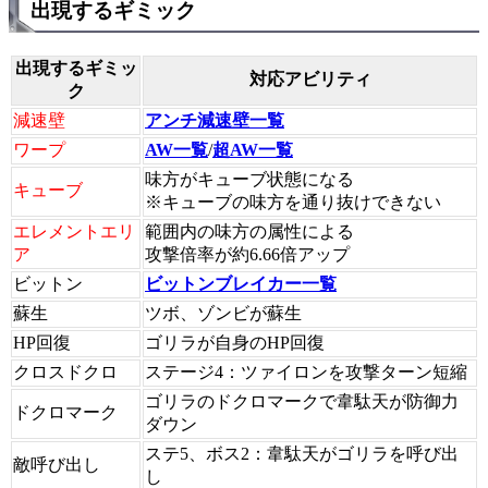
出現するギミック
出現するギミッ
対応アビリティ
ク
減速壁
アンチ減速壁一覧
ワープ
AW一覧
/
超AW一覧
味方がキューブ状態になる
キューブ
※キューブの味方を通り抜けできない
エレメントエリ
範囲内の味方の属性による
ア
攻撃倍率が約6.66倍アップ
ビットン
ビットンブレイカー一覧
蘇生
ツボ、ゾンビが蘇生
HP回復
ゴリラが自身のHP回復
クロスドクロ
ステージ4：ツァイロンを攻撃ターン短縮
ゴリラのドクロマークで韋駄天が防御力
ドクロマーク
ダウン
ステ5、ボス2：韋駄天がゴリラを呼び出
敵呼び出し
し