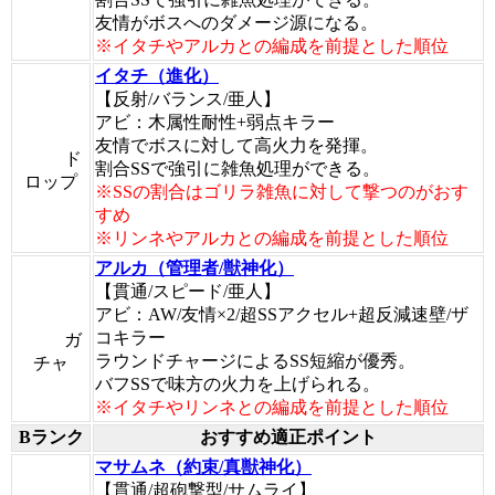
友情がボスへのダメージ源になる。
※イタチやアルカとの編成を前提とした順位
イタチ（進化）
【反射/バランス/亜人】
アビ：木属性耐性+弱点キラー
友情でボスに対して高火力を発揮。
ド
割合SSで強引に雑魚処理ができる。
ロップ
※SSの割合はゴリラ雑魚に対して撃つのがおす
すめ
※リンネやアルカとの編成を前提とした順位
アルカ（管理者/獣神化）
【貫通/スピード/亜人】
アビ：AW/友情×2/超SSアクセル+超反減速壁/ザ
コキラー
ガ
ラウンドチャージによるSS短縮が優秀。
チャ
バフSSで味方の火力を上げられる。
※イタチやリンネとの編成を前提とした順位
Bランク
おすすめ適正ポイント
マサムネ（約束/真獣神化）
【貫通/超砲撃型/サムライ】