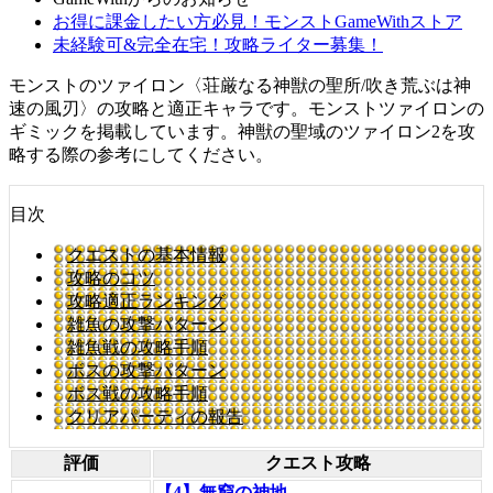
お得に課金したい方必見！モンストGameWithストア
未経験可&完全在宅！攻略ライター募集！
モンストのツァイロン〈荘厳なる神獣の聖所/吹き荒ぶは神
速の風刃〉の攻略と適正キャラです。モンストツァイロンの
ギミックを掲載しています。神獣の聖域のツァイロン2を攻
略する際の参考にしてください。
目次
クエストの基本情報
攻略のコツ
攻略適正ランキング
雑魚の攻撃パターン
雑魚戦の攻略手順
ボスの攻撃パターン
ボス戦の攻略手順
クリアパーティの報告
評価
クエスト攻略
【4】無窮の神地