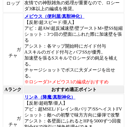
友情での神獣雑魚の処理が重要なので、ロシー
ロップ
ダ3体以上の編成を推奨。
メビウス（便利屋/真獣神化）
【反射/超スピード/亜人】
アビ：超AW/超反減速壁/壁ブーストM+壁SS短縮
ショット：3つ目の壁面にふれた際に加速壁を張
る
アシスト：各マップ開始時にガイド付与
ガ
Aスキルのガイド付与とバフSSが優秀。
チャ
加速壁を張るSスキルでロシーダの鈍足を補え
る。
チャージショットでボスに大ダメージを出せ
る。
※ロシーダ3+メビウス1の編成がおすすめ
Aランク
おすすめ適正ポイント
リンネ（降魔/真獣神化）
【反射/超砲撃/亜人】
アビ：超MSEL/ドレイン/Rバリア/SSヘイストFV
ショット：敵への初撃で味方方向に爆弾で攻撃
ガ
アシスト：各壁面にふれるとHPを5000ずつ回復
チャ
割合SSで強引に雑魚処理ができる。