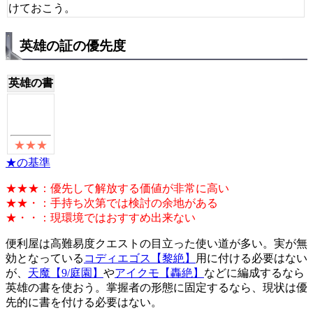
けておこう。
英雄の証の優先度
英雄の書
★の基準
★★★：優先して解放する価値が非常に高い
★★・：手持ち次第では検討の余地がある
★・・：現環境ではおすすめ出来ない
便利屋は高難易度クエストの目立った使い道が多い。実が無
効となっている
コディエゴス【黎絶】
用に付ける必要はない
が、
天魔【9/庭園】
や
アイクモ【轟絶】
などに編成するなら
英雄の書を使おう。掌握者の形態に固定するなら、現状は優
先的に書を付ける必要はない。