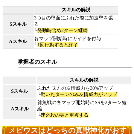
スキルの解説
3つ目の壁面にふれた際に加速壁を張
Sスキル
る
└
発動時含め2ターン継続
各マップ開始時にガイドを付与
Aスキル
└
1回行動すると終了
掌握者のスキル
スキルの解説
ふれた味方の友情威力を30%アップ
Sスキル
└
動いたターンのみ友情威力がアップ
雑魚戦の各マップ開始時にSSを2ターン短
Aスキル
縮
└
速必殺の実と重複する
メビウスはどっちの真獣神化がおす