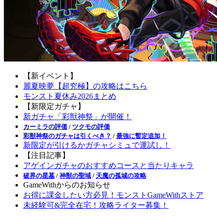
【新イベント】
麗夏映夢【超究極】の攻略はこちら
モンスト夏休み2026まとめ
【新限定ガチャ】
新ガチャ「彩獣神祭」が開催！
カーミラの評価
/
ツクモの評価
彩獣神祭のガチャは引くべき？
/
最強に暫定追加！
新限定が引けるかガチャシミュで運試し！
【注目記事】
アゲインガチャのおすすめコースと当たりキャラ
破界の星墓
/
神獣の聖域
/
天魔の孤城の攻略
GameWithからのお知らせ
お得に課金したい方必見！モンストGameWithストア
未経験可&完全在宅！攻略ライター募集！