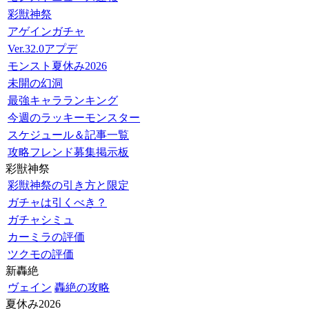
彩獣神祭
アゲインガチャ
Ver.32.0アプデ
モンスト夏休み2026
未開の幻洞
最強キャラランキング
今週のラッキーモンスター
スケジュール＆記事一覧
攻略フレンド募集掲示板
彩獣神祭
彩獣神祭の引き方と限定
ガチャは引くべき？
ガチャシミュ
カーミラの評価
ツクモの評価
新轟絶
ヴェイン
轟絶の攻略
夏休み2026