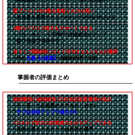
└高難易度クエストで目立った使い道が多い
壁ブーストMの乗る直殴り火力が高い
└加速壁を展開できるSスキルで火力を伸ばせる
4種のバフSSで味方をサポートできる
└パワー/スピード/防御力/友情威力をアップ
└壁SS短縮で溜めやすい
各マップ開始時にガイド付与するAスキルが優秀
└特に
天魔【9/庭園】
の雑魚処理で有効
掌握者の評価まとめ
超砲撃型の超強鋭角3方向追従型貫通弾が強力
└引っ張って広範囲に火力を出しやすい
└
サブは攻防アップで威力が0
Sスキルで味方の友情威力を30％アップできる
└友情が通るクエストでは非常に優秀