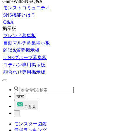
GameWithSNS/Q&A
モンストコミュニティ
SNS機能とは？
Q&A
掲示板
フレンド募集板
自動マルチ募集掲示板
雑談&質問掲示板
LINEグループ募集板
コテハン専用掲示板
顔合わせ専用掲示板
検索
ご意見
モンスター図鑑
最強ランキング