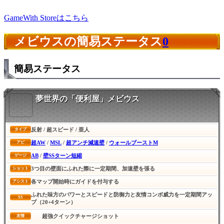
GameWith Storeはこちら
メビウスの簡易ステータス
0
簡易ステータス
夢世界の「便利屋」メビウス
反射 / 超スピード / 亜人
タイプ
超AW
/
MSL
/
超アンチ減速壁
/
ウォールブーストM
アビ
AB
/
壁SSターン短縮
ゲージ
3つ目の壁面にふれた際に一定期間、加速壁を張る
ショット
各マップ開始時にガイドを付与する
アシスト
ふれた味方のパワーとスピードと防御力と友情コンボ威力を一定期間アッ
SS
プ（20+4ターン）
超強クイックチャージショット
友情