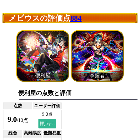
メビウスの評価点
884
便利屋の点数と評価
点数
ユーザー評価
9.0
/10点
総合
高難易度
低難易度