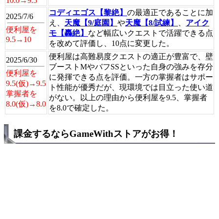
10.0→9.5
コディエゴス【黎絶】
の最適正であることに加
2025/7/6
え、
天魔【9/庭園】
や
天魔【8/試練】
、
アイク
便利屋を
モ【轟絶】
など幅広いクエストで活躍できる点
9.5→10
を改めて評価し、10点に変更した。
便利屋は高難易度クエストの適正が豊富で、壁
2025/6/30
ブーストMやバフSSといった自身の強みを存分
便利屋を
に発揮できる点を評価。一方の掌握者はサポー
9.5(仮)→9.5
ト性能が優秀だが、現環境では目立った使い道
掌握者を
がない。以上の理由から便利屋を9.5、掌握者
8.0(仮)→8.0
を8.0で確定した。
課金するならGameWithストアがお得！