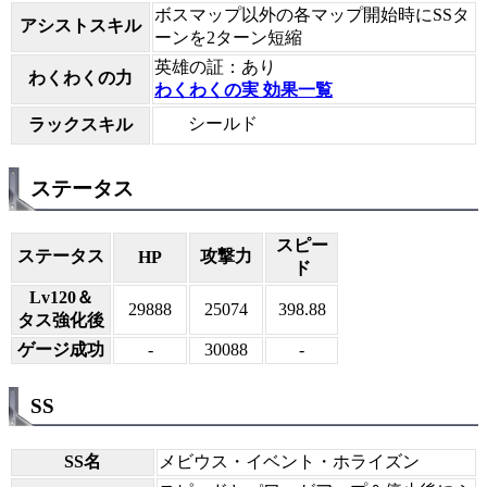
ボスマップ以外の各マップ開始時にSSタ
アシストスキル
ーンを2ターン短縮
英雄の証：あり
わくわくの力
わくわくの実 効果一覧
シールド
ラックスキル
ステータス
スピー
ステータス
攻撃力
HP
ド
Lv120＆
29888
25074
398.88
タス強化後
ゲージ成功
-
30088
-
SS
SS名
メビウス・イベント・ホライズン