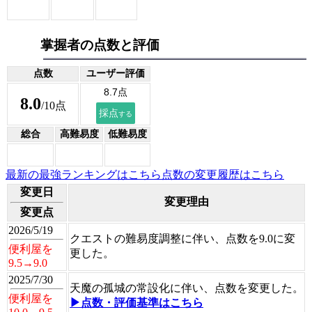
掌握者の点数と評価
点数
ユーザー評価
8.0
/10点
総合
高難易度
低難易度
最新の最強ランキングはこちら
点数の変更履歴はこちら
変更日
変更理由
変更点
2026/5/19
クエストの難易度調整に伴い、点数を9.0に変
便利屋を
更した。
9.5→9.0
2025/7/30
天魔の孤城の常設化に伴い、点数を変更した。
便利屋を
▶点数・評価基準はこちら