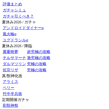
評価まとめ
ガチャシミュ
ガチャ引くべき？
夏休み2026 / ガチャ
アンドロイドダイナーα
風火輪α
ユグドラシルα
夏休み2026 / 降臨
麗夏映夢
超究極の攻略
チルサマーナ
激究極の攻略
ダルマツリン
究極の攻略
佐宗リザ
究極の攻略
真/獣神化改
アラミス
ペリー
竹中半兵衛
定期開催ガチャ
彩獣神祭