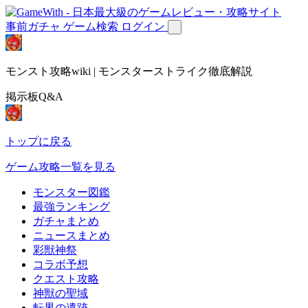
事前ガチャ
ゲーム検索
ログイン
モンスト攻略wiki | モンスターストライク徹底解説
掲示板Q&A
トップに戻る
ゲーム攻略一覧を見る
モンスター図鑑
最強ランキング
ガチャまとめ
ニュースまとめ
彩獣神祭
コラボ予想
クエスト攻略
神獣の聖域
転界の遺跡