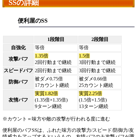
SSの詳細
便利屋のSS
1段階目
2段階目
自強化
等倍
等倍
1.35倍
1.5倍
攻撃バフ
2回行動まで継続
3回行動まで継続
スピードバフ
2回行動まで継続
3回行動まで継続
被ダメ0.75倍
被ダメ0.66倍
防御バフ
17カウント継続
25カウント継続
実質1.82倍
実質2.25倍
友情バフ
(1.35倍×1.35倍)
(1.5倍×1.5倍)
9ターン継続
13ターン継続
※カウント＝味方や敵の攻撃が行われる度に進む
便利屋のバフSSは、ふれた味方の攻撃力/スピード/防御力/友
情威力をアップするというもの。友情バフのみ攻撃バフが重