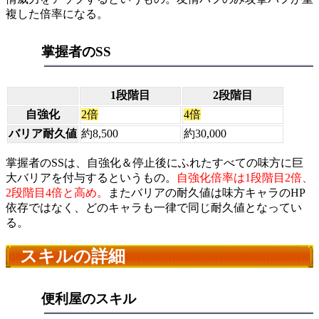
複した倍率になる。
掌握者のSS
1段階目
2段階目
自強化
2倍
4倍
バリア耐久値
約8,500
約30,000
掌握者のSSは、自強化＆停止後にふれたすべての味方に巨
大バリアを付与するというもの。
自強化倍率は1段階目2倍、
2段階目4倍と高め。
またバリアの耐久値は味方キャラのHP
依存ではなく、どのキャラも一律で同じ耐久値となってい
る。
スキルの詳細
便利屋のスキル