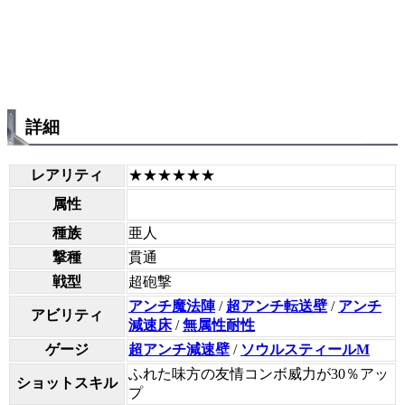
詳細
レアリティ
★★★★★★
属性
種族
亜人
撃種
貫通
戦型
超砲撃
アンチ魔法陣
/
超アンチ転送壁
/
アンチ
アビリティ
減速床
/
無属性耐性
ゲージ
超アンチ減速壁
/
ソウルスティールM
ふれた味方の友情コンボ威力が30％アッ
ショットスキル
プ