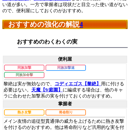
い道が多い。一方で掌握者は現状だと目立った使い道がない
ので、便利屋にしておくのがおすすめ。
おすすめの強化の解説
4
おすすめのわくわくの実
便利屋
同族加撃
同族加撃速
同族加命撃
黎絶は実が無効なので、
コディエゴス【黎絶】
用に付ける
必要はない。
天魔【9/庭園】
に編成する場合は、他のキャ
ラに合わせた加撃系の実を付けておくのがおすすめ。
掌握者
熱き友撃
将命削り
メイン友情の追従型貫通弾の威力を上げるために熱き友撃
を付けるのがおすすめ。他は将命削りなど汎用的な実を付