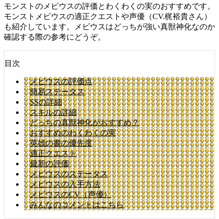
モンストのメビウスの評価とわくわくの実のおすすめです。
モンストメビウスの適正クエストや声優（CV.梶裕貴さん）
も紹介しています。メビウスはどっちが強い真獣神化なのか
確認する際の参考にどうぞ。
目次
メビウスの評価点
簡易ステータス
SSの詳細
スキルの詳細
どっちの真獣神化がおすすめ？
おすすめのわくわくの実
英雄の書の優先度
適正クエスト
最新の評価
メビウスのステータス
メビウスの入手方法
メビウスのCV（声優）
みんなのコメントはこちら