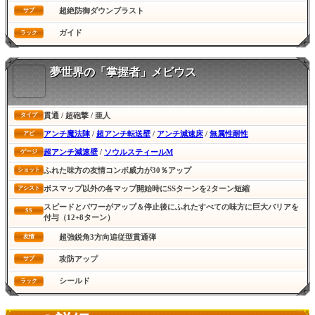
超絶防御ダウンブラスト
サブ
ガイド
ラック
夢世界の「掌握者」メビウス
貫通 / 超砲撃 / 亜人
タイプ
アンチ魔法陣
/
超アンチ転送壁
/
アンチ減速床
/
無属性耐性
アビ
超アンチ減速壁
/
ソウルスティールM
ゲージ
ふれた味方の友情コンボ威力が30％アップ
ショット
ボスマップ以外の各マップ開始時にSSターンを2ターン短縮
アシスト
スピードとパワーがアップ＆停止後にふれたすべての味方に巨大バリアを
SS
付与（12+8ターン）
超強鋭角3方向追従型貫通弾
友情
攻防アップ
サブ
シールド
ラック