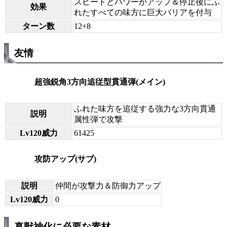
スピードとパワーがアップ＆停止後にふ
効果
れたすべての味方に巨大バリアを付与
ターン数
12+8
友情
超強鋭角3方向追従型貫通弾(メイン)
ふれた味方を追従する強力な3方向貫通
説明
属性弾で攻撃
Lv120威力
61425
攻防アップ(サブ)
説明
仲間が攻撃力＆防御力アップ
Lv120威力
0
真獣神化に必要な素材