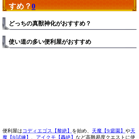
すめ？
0
どっちの真獣神化がおすすめ？
使い道の多い便利屋がおすすめ
便利屋は
コディエゴス【黎絶】
を始め、
天魔【9/庭園】
や
天
魔【8/試練】
、
アイクモ【轟絶】
など高難易度クエストに使