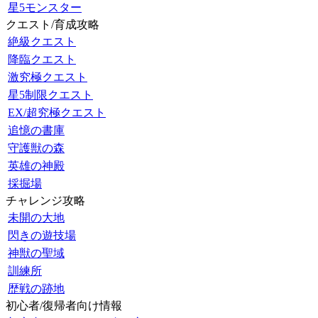
星5モンスター
クエスト/育成攻略
絶級クエスト
降臨クエスト
激究極クエスト
星5制限クエスト
EX/超究極クエスト
追憶の書庫
守護獣の森
英雄の神殿
採掘場
チャレンジ攻略
未開の大地
閃きの遊技場
神獣の聖域
訓練所
歴戦の跡地
初心者/復帰者向け情報