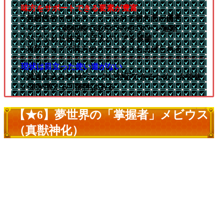
味方をサポートできる要素が豊富
└無耐性やソウルスティールMで耐久面が優秀
└Aスキルで雑魚戦で味方のSSが2ターン短縮
└SSでふれた味方に巨大バリアを展開
└攻防アップで味方のステータスを上げられる
現状は目立った使い道がない
└減速床込みの4ギミックに対応できるため、今後使
い道が増える可能性はある
【★6】夢世界の「掌握者」メビウス
（真獣神化）