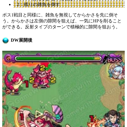
2：残りの雑魚を倒す
ボス1戦目と同様に、雑魚を無視してからかさを先に倒そ
う。からかさは左側の隙間を狙えば、一気にHPを削ること
ができる。反射タイプのターンで積極的に隙間を狙おう。
DW展開後