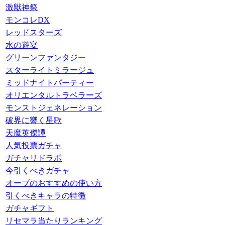
激獣神祭
モンコレDX
レッドスターズ
水の遊宴
グリーンファンタジー
スターライトミラージュ
ミッドナイトパーティー
オリエンタルトラベラーズ
モンストジェネレーション
破界に響く星歌
天魔英傑譚
人気投票ガチャ
ガチャリドラボ
今引くべきガチャ
オーブのおすすめの使い方
引くべきキャラの特徴
ガチャギフト
リセマラ当たりランキング