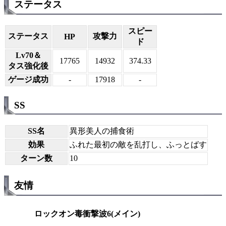
ステータス
スピー
ステータス
攻撃力
HP
ド
Lv70＆
17765
14932
374.33
タス強化後
ゲージ成功
-
17918
-
SS
SS名
異形美人の捕食術
効果
ふれた最初の敵を乱打し、ふっとばす
ターン数
10
友情
ロックオン毒衝撃波6(メイン)