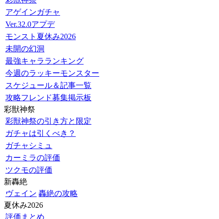
アゲインガチャ
Ver.32.0アプデ
モンスト夏休み2026
未開の幻洞
最強キャラランキング
今週のラッキーモンスター
スケジュール＆記事一覧
攻略フレンド募集掲示板
彩獣神祭
彩獣神祭の引き方と限定
ガチャは引くべき？
ガチャシミュ
カーミラの評価
ツクモの評価
新轟絶
ヴェイン
轟絶の攻略
夏休み2026
評価まとめ