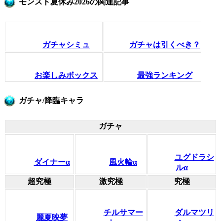
モンスト夏休み2026の関連記事
ガチャシミュ
ガチャは引くべき？
お楽しみボックス
最強ランキング
ガチャ/降臨キャラ
ガチャ
ユグドラシ
ダイナーα
風火輪α
ルα
超究極
激究極
究極
チルサマー
ダルマツリ
麗夏映夢