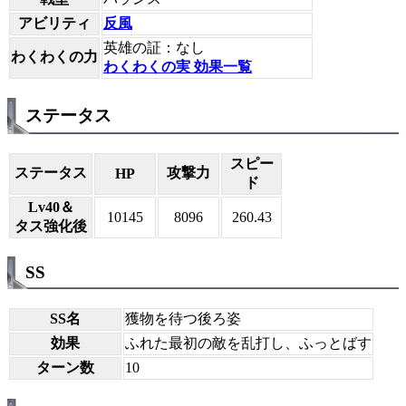
アビリティ
反風
英雄の証：なし
わくわくの力
わくわくの実 効果一覧
ステータス
スピー
ステータス
攻撃力
HP
ド
Lv40＆
10145
8096
260.43
タス強化後
SS
SS名
獲物を待つ後ろ姿
効果
ふれた最初の敵を乱打し、ふっとばす
ターン数
10