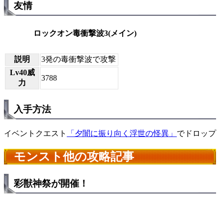
友情
ロックオン毒衝撃波3(メイン)
説明
3発の毒衝撃波で攻撃
Lv40威
3788
力
入手方法
イベントクエスト
「夕闇に振り向く浮世の怪異」
でドロップ
モンスト他の攻略記事
彩獣神祭が開催！