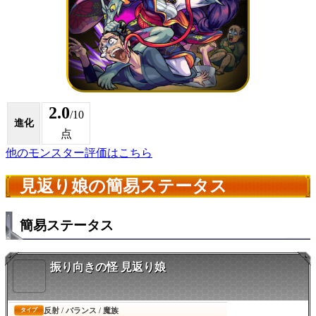
2.0
/10
進化
点
他のモンスター評価はこちら
見返り娘の簡易ステータス
簡易ステータス
振り向きの怪 見返り娘
反射 / バランス / 魔族
タイプ