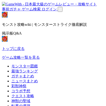
事前ガチャ
ゲーム検索
ログイン
モンスト攻略wiki | モンスターストライク徹底解説
掲示板Q&A
トップに戻る
ゲーム攻略一覧を見る
モンスター図鑑
最強ランキング
ガチャまとめ
ニュースまとめ
彩獣神祭
コラボ予想
クエスト攻略
神獣の聖域
転界の遺跡