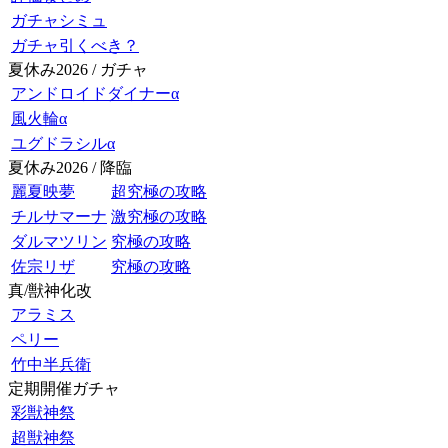
ガチャシミュ
ガチャ引くべき？
夏休み2026 / ガチャ
アンドロイドダイナーα
風火輪α
ユグドラシルα
夏休み2026 / 降臨
麗夏映夢
超究極の攻略
チルサマーナ
激究極の攻略
ダルマツリン
究極の攻略
佐宗リザ
究極の攻略
真/獣神化改
アラミス
ペリー
竹中半兵衛
定期開催ガチャ
彩獣神祭
超獣神祭