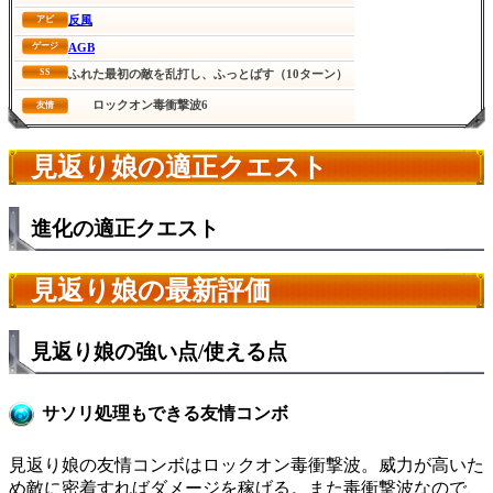
反風
アビ
AGB
ゲージ
SS
ふれた最初の敵を乱打し、ふっとばす（10ターン）
ロックオン毒衝撃波6
友情
見返り娘の適正クエスト
進化の適正クエスト
見返り娘の最新評価
見返り娘の強い点/使える点
サソリ処理もできる友情コンボ
見返り娘の友情コンボはロックオン毒衝撃波。威力が高いた
め敵に密着すればダメージを稼げる。また毒衝撃波なので、