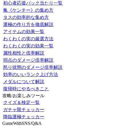
初心者応援パック当たり一覧
亀《ケンチー》の集め方
タスの効率的な集め方
運極の作り方を徹底解説
アイテムの効果一覧
わくわくの実の厳選方法
わくわくの実の効果一覧
属性相性と倍率解説
弱点のダメージ倍率解説
怒り状態のダメージ倍率解説
効率のいいランク上げ方法
メダルについて解説
復帰時にやるべきこと
攻略/お楽しみツール
クイズ＆検定一覧
ガチャ限チェッカー
降臨運極チェッカー
GameWithSNS/Q&A