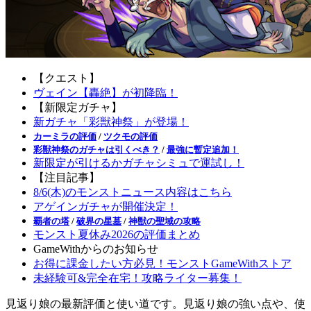
【クエスト】
ヴェイン【轟絶】が初降臨！
【新限定ガチャ】
新ガチャ「彩獣神祭」が登場！
カーミラの評価
/
ツクモの評価
彩獣神祭のガチャは引くべき？
/
最強に暫定追加！
新限定が引けるかガチャシミュで運試し！
【注目記事】
8/6(木)のモンストニュース内容はこちら
アゲインガチャが開催決定！
覇者の塔
/
破界の星墓
/
神獣の聖域の攻略
モンスト夏休み2026の評価まとめ
GameWithからのお知らせ
お得に課金したい方必見！モンストGameWithストア
未経験可&完全在宅！攻略ライター募集！
見返り娘の最新評価と使い道です。見返り娘の強い点や、使