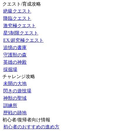
クエスト/育成攻略
絶級クエスト
降臨クエスト
激究極クエスト
星5制限クエスト
EX/超究極クエスト
追憶の書庫
守護獣の森
英雄の神殿
採掘場
チャレンジ攻略
未開の大地
閃きの遊技場
神獣の聖域
訓練所
歴戦の跡地
初心者/復帰者向け情報
初心者のおすすめの進め方