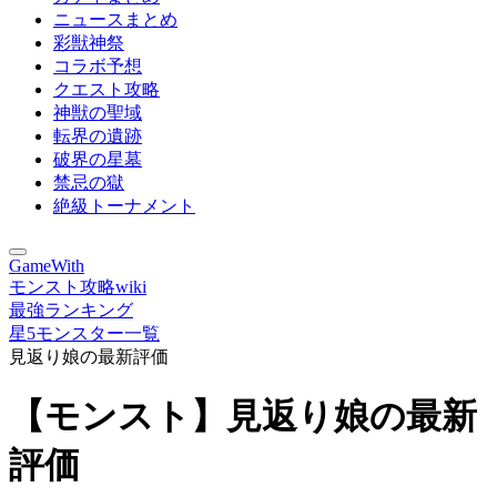
ニュースまとめ
彩獣神祭
コラボ予想
クエスト攻略
神獣の聖域
転界の遺跡
破界の星墓
禁忌の獄
絶級トーナメント
GameWith
モンスト攻略wiki
最強ランキング
星5モンスター一覧
見返り娘の最新評価
【モンスト】見返り娘の最新
評価