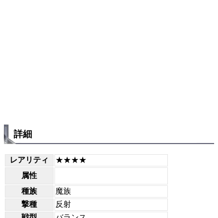
詳細
レアリティ
★★★★
属性
種族
魔族
撃種
反射
戦型
バランス