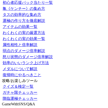
初心者応援パック当たり一覧
亀《ケンチー》の集め方
タスの効率的な集め方
運極の作り方を徹底解説
アイテムの効果一覧
わくわくの実の厳選方法
わくわくの実の効果一覧
属性相性と倍率解説
弱点のダメージ倍率解説
怒り状態のダメージ倍率解説
効率のいいランク上げ方法
メダルについて解説
復帰時にやるべきこと
攻略/お楽しみツール
クイズ＆検定一覧
ガチャ限チェッカー
降臨運極チェッカー
GameWithSNS/Q&A