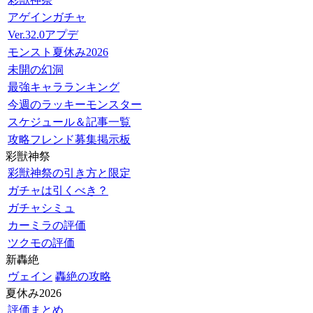
アゲインガチャ
Ver.32.0アプデ
モンスト夏休み2026
未開の幻洞
最強キャラランキング
今週のラッキーモンスター
スケジュール＆記事一覧
攻略フレンド募集掲示板
彩獣神祭
彩獣神祭の引き方と限定
ガチャは引くべき？
ガチャシミュ
カーミラの評価
ツクモの評価
新轟絶
ヴェイン
轟絶の攻略
夏休み2026
評価まとめ