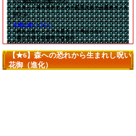
SSで敵全体を攻撃できる
└自身から弾を発射するので配置次第では重複ダメを
狙える
友情は使いづらい
└雑魚が多いと火力を最大まで伸ばせない
└威力自体も現環境では低め
【★6】森への恐れから生まれし呪い
花御（進化）