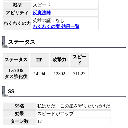
戦型
スピード
アビリティ
反魔法陣
英雄の証：なし
わくわくの力
わくわくの実 効果一覧
ステータス
スピー
ステータス
攻撃力
HP
ド
Lv70＆
14294
12802
311.27
タス強化後
SS
SS名
私はただ この星を守りたいだけだ
効果
スピードがアップ
ターン数
12