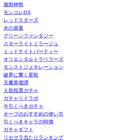
激獣神祭
モンコレDX
レッドスターズ
水の遊宴
グリーンファンタジー
スターライトミラージュ
ミッドナイトパーティー
オリエンタルトラベラーズ
モンストジェネレーション
破界に響く星歌
天魔英傑譚
人気投票ガチャ
ガチャリドラボ
今引くべきガチャ
オーブのおすすめの使い方
引くべきキャラの特徴
ガチャギフト
リセマラ当たりランキング