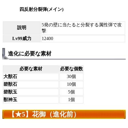
四反射分裂弾(メイン)
5発の壁に当たると分裂する属性弾で攻
説明
撃
Lv99威力
12400
進化に必要な素材
必要な素材
必要な個数
大獣石
30個
碧獣石
10個
碧獣玉
5個
獣神玉
1個
【★5】花御（進化前）