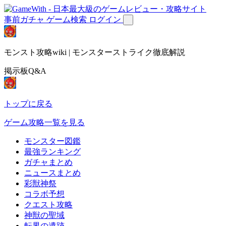
事前ガチャ
ゲーム検索
ログイン
モンスト攻略wiki | モンスターストライク徹底解説
掲示板Q&A
トップに戻る
ゲーム攻略一覧を見る
モンスター図鑑
最強ランキング
ガチャまとめ
ニュースまとめ
彩獣神祭
コラボ予想
クエスト攻略
神獣の聖域
転界の遺跡