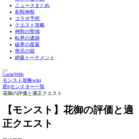
ニュースまとめ
彩獣神祭
コラボ予想
クエスト攻略
神獣の聖域
転界の遺跡
破界の星墓
禁忌の獄
絶級トーナメント
GameWith
モンスト攻略wiki
星6モンスター一覧
花御の評価と適正クエスト
【モンスト】花御の評価と適
正クエスト