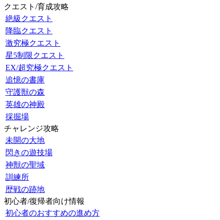
クエスト/育成攻略
絶級クエスト
降臨クエスト
激究極クエスト
星5制限クエスト
EX/超究極クエスト
追憶の書庫
守護獣の森
英雄の神殿
採掘場
チャレンジ攻略
未開の大地
閃きの遊技場
神獣の聖域
訓練所
歴戦の跡地
初心者/復帰者向け情報
初心者のおすすめの進め方