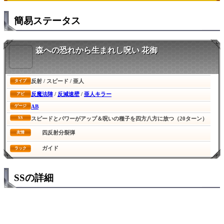
簡易ステータス
森への恐れから生まれし呪い 花御
反射 / スピード / 亜人
タイプ
反魔法陣
/
反減速壁
/
亜人キラー
アビ
AB
ゲージ
SS
スピードとパワーがアップ＆呪いの種子を四方八方に放つ（20ターン）
四反射分裂弾
友情
ガイド
ラック
SSの詳細