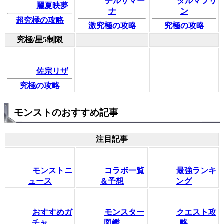
チルサマー
ダルマツリ
麗夏映夢
ナ
ン
超究極の攻略
激究極の攻略
究極の攻略
究極/星5制限
佐宗リザ
究極の攻略
モンストのおすすめ記事
注目記事
モンストニ
コラボ一覧
最強ランキ
ュース
＆予想
ング
おすすめガ
モンスター
クエスト攻
チャ
図鑑
略