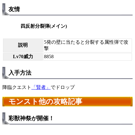
友情
四反射分裂弾(メイン)
5発の壁に当たると分裂する属性弾で攻
説明
撃
Lv70威力
8858
入手方法
降臨クエスト
「賢者」
でドロップ
モンスト他の攻略記事
彩獣神祭が開催！