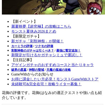
【新イベント】
麗夏映夢【超究極】の攻略はこちら
モンスト夏休み2026まとめ
【新限定ガチャ】
新ガチャ「彩獣神祭」が開催！
カーミラの評価
/
ツクモの評価
彩獣神祭のガチャは引くべき？
/
最強に暫定追加！
新限定が引けるかガチャシミュで運試し！
【注目記事】
アゲインガチャのおすすめコースと当たりキャラ
破界の星墓
/
神獣の聖域
/
天魔の孤城の攻略
GameWithからのお知らせ
お得に課金したい方必見！モンストGameWithストア
未経験可&完全在宅！攻略ライター募集！
花御の評価です。花御(はなみ)の適正クエストや強い点も紹
介しています。