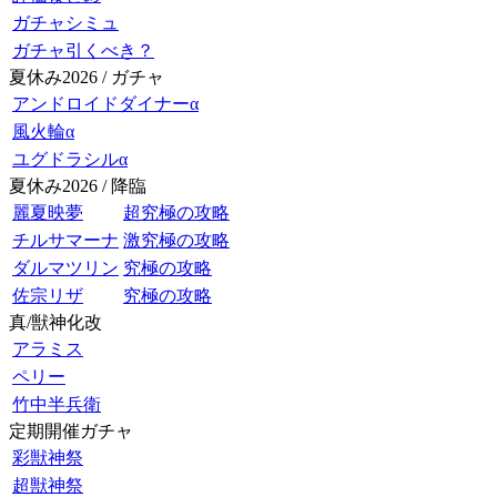
ガチャシミュ
ガチャ引くべき？
夏休み2026 / ガチャ
アンドロイドダイナーα
風火輪α
ユグドラシルα
夏休み2026 / 降臨
麗夏映夢
超究極の攻略
チルサマーナ
激究極の攻略
ダルマツリン
究極の攻略
佐宗リザ
究極の攻略
真/獣神化改
アラミス
ペリー
竹中半兵衛
定期開催ガチャ
彩獣神祭
超獣神祭