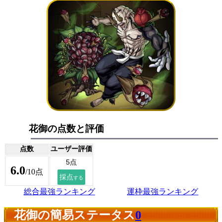
花御の点数と評価
点数
ユーザー評価
6.0
/10点
総合最強ランキング
運枠最強ランキング
花御の簡易ステータス
0