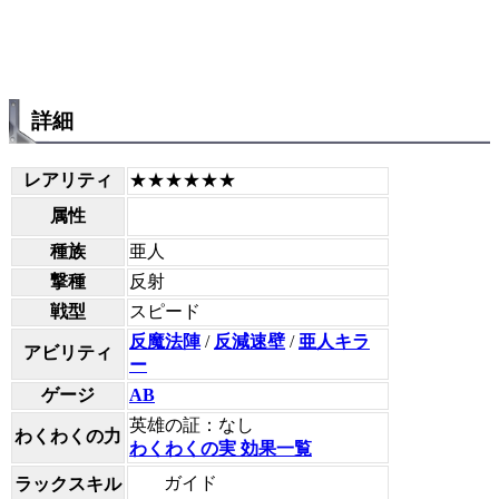
詳細
レアリティ
★★★★★★
属性
種族
亜人
撃種
反射
戦型
スピード
反魔法陣
/
反減速壁
/
亜人キラ
アビリティ
ー
ゲージ
AB
英雄の証：なし
わくわくの力
わくわくの実 効果一覧
ガイド
ラックスキル