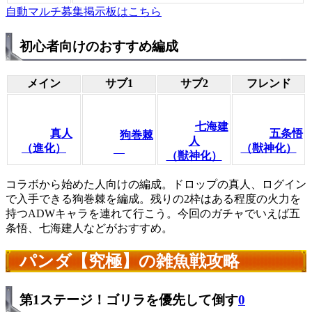
自動マルチ募集掲示板はこちら
初心者向けのおすすめ編成
メイン
サブ1
サブ2
フレンド
七海建
真人
五条悟
狗巻棘
人
（進化）
（獣神化）
（獣神化）
コラボから始めた人向けの編成。ドロップの真人、ログイン
で入手できる狗巻棘を編成。残りの2枠はある程度の火力を
持つADWキャラを連れて行こう。今回のガチャでいえば五
条悟、七海建人などがおすすめ。
パンダ【究極】の雑魚戦攻略
第1ステージ！ゴリラを優先して倒す
0