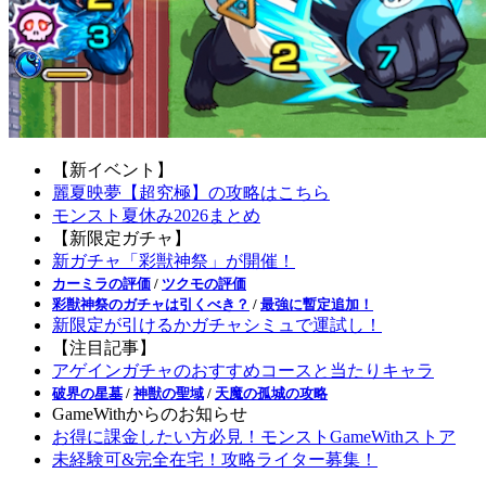
【新イベント】
麗夏映夢【超究極】の攻略はこちら
モンスト夏休み2026まとめ
【新限定ガチャ】
新ガチャ「彩獣神祭」が開催！
カーミラの評価
/
ツクモの評価
彩獣神祭のガチャは引くべき？
/
最強に暫定追加！
新限定が引けるかガチャシミュで運試し！
【注目記事】
アゲインガチャのおすすめコースと当たりキャラ
破界の星墓
/
神獣の聖域
/
天魔の孤城の攻略
GameWithからのお知らせ
お得に課金したい方必見！モンストGameWithストア
未経験可&完全在宅！攻略ライター募集！