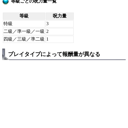
等級ごとの呪力量一覧
等級
呪力量
特級
3
二級／準一級／一級
2
四級／三級／準二級
1
プレイタイプによって報酬量が異なる