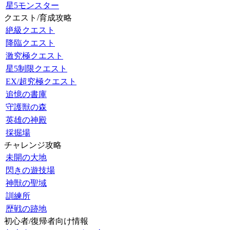
星5モンスター
クエスト/育成攻略
絶級クエスト
降臨クエスト
激究極クエスト
星5制限クエスト
EX/超究極クエスト
追憶の書庫
守護獣の森
英雄の神殿
採掘場
チャレンジ攻略
未開の大地
閃きの遊技場
神獣の聖域
訓練所
歴戦の跡地
初心者/復帰者向け情報