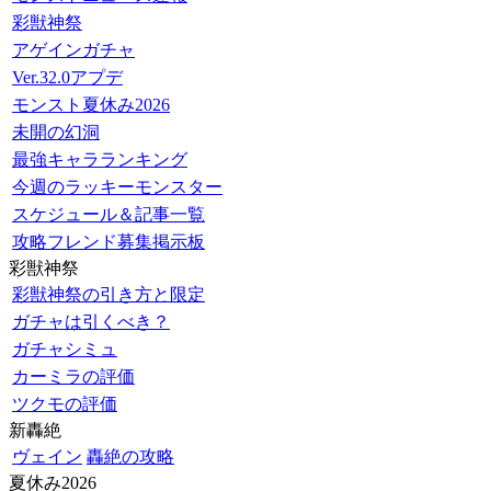
彩獣神祭
アゲインガチャ
Ver.32.0アプデ
モンスト夏休み2026
未開の幻洞
最強キャラランキング
今週のラッキーモンスター
スケジュール＆記事一覧
攻略フレンド募集掲示板
彩獣神祭
彩獣神祭の引き方と限定
ガチャは引くべき？
ガチャシミュ
カーミラの評価
ツクモの評価
新轟絶
ヴェイン
轟絶の攻略
夏休み2026