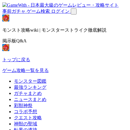
事前ガチャ
ゲーム検索
ログイン
モンスト攻略wiki | モンスターストライク徹底解説
掲示板Q&A
トップに戻る
ゲーム攻略一覧を見る
モンスター図鑑
最強ランキング
ガチャまとめ
ニュースまとめ
彩獣神祭
コラボ予想
クエスト攻略
神獣の聖域
転界の遺跡