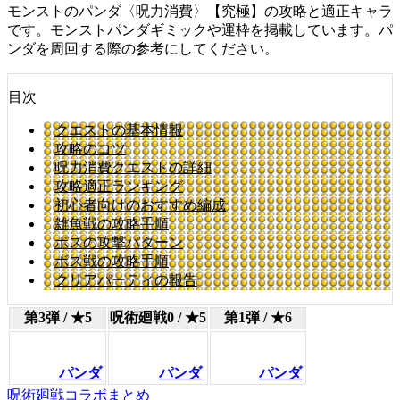
モンストのパンダ〈呪力消費〉【究極】の攻略と適正キャラ
です。モンストパンダギミックや運枠を掲載しています。パ
ンダを周回する際の参考にしてください。
目次
クエストの基本情報
攻略のコツ
呪力消費クエストの詳細
攻略適正ランキング
初心者向けのおすすめ編成
雑魚戦の攻略手順
ボスの攻撃パターン
ボス戦の攻略手順
クリアパーティの報告
第3弾 / ★5
呪術廻戦0 / ★5
第1弾 / ★6
パンダ
パンダ
パンダ
呪術廻戦コラボまとめ