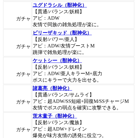
ユグドラシル（獣神化）
【貫通/バランス/妖精】
アビ：ADW
ガチャ
友情で同族の雑魚処理が楽に。
ビリーザキッド（獣神化）
【反射/パワー/亜人】
アビ：ADW/友情ブーストM
ガチャ
跳弾で雑魚処理が楽に。
ケットシー（獣神化）
【反射/バランス/妖精】
アビ：ADW/亜人キラーM+底力
ガチャ
ボスにキラーで火力を出せる。
諸葛亮（獣神化）
【貫通/バランス/サムライ】
アビ：超ADW/SS短縮+回復M/SSチャージM
ガチャ
友情でボスの弱点を確実に攻撃できる。
茨木童子（獣神化）
【反射/バランス/魔族】
アビ：超ADW+ドレイン
ガチャ
爆発が味方友情の誘発に役立つ。