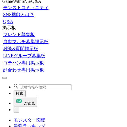
GameWithSNS/Q&A
モンストコミュニティ
SNS機能とは？
Q&A
掲示板
フレンド募集板
自動マルチ募集掲示板
雑談&質問掲示板
LINEグループ募集板
コテハン専用掲示板
顔合わせ専用掲示板
検索
ご意見
モンスター図鑑
最強ランキング