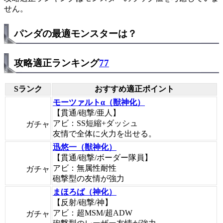
せん。
パンダの最適モンスターは？
攻略適正ランキング
77
Sランク
おすすめ適正ポイント
モーツァルトα（獣神化）
【貫通/砲撃/亜人】
アビ：SS短縮+ダッシュ
ガチャ
友情で全体に火力を出せる。
迅悠一（獣神化）
【貫通/砲撃/ボーダー隊員】
アビ：無属性耐性
ガチャ
砲撃型の友情が強力
まほろば（神化）
【反射/砲撃/神】
アビ：超MSM/超ADW
ガチャ