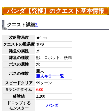
パンダ【究極】のクエスト基本情報
クエスト詳細
2
攻略難易度
★1
/ 20
クエストの難易度
究極
雑魚の属性
水
雑魚の種族
獣、ロボット、妖精
ボスの属性
水
亜人
ボスの種族
亜人キラー一覧
スピードクリア
99ターン
Sランクタイム
6:00
経験値
2,200
ドロップする
パンダ
モンスター