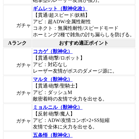
砲撃型のレーザー友情が強力。
ギムレット（獣神化改）
【貫通/超スピード/妖精】
アビ：超ADW/全属性耐性
ガチャ
コネクト：無属性耐性/スピードモード
ホーミング2種で雑魚の討ち漏らしを防げる。
Aランク
おすすめ適正ポイント
コカゲ（獣神化）
【貫通/砲撃/ロボット】
アビ：対応なし
ガチャ
レーザー友情がボスのダメージ源に。
マルタ（獣神化）
【貫通/砲撃/聖騎士】
アビ：ダッシュM
ガチャ
敵密着時の友情で火力を出せる。
ミョルニル（獣神化）
【反射/砲撃/魔人】
アビ：ADW/友情コンボ×2+SS短縮
ガチャ
友情で全体に火力を出せる。
五条悟（獣神化）