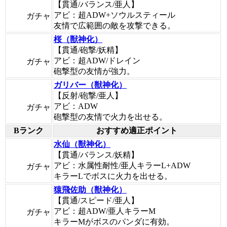
【貫通/バランス/亜人】
アビ：超ADW+ソウルスティール
ガチャ
友情で広範囲の敵を攻撃できる。
桜（獣神化）
【貫通/砲撃/妖精】
アビ：超ADW/ドレイン
ガチャ
砲撃型の友情が強力。
ガリバー（獣神化）
【反射/砲撃/亜人】
アビ：ADW
ガチャ
砲撃型の友情で火力を出せる。
Bランク
おすすめ適正ポイント
水仙（獣神化）
【貫通/バランス/妖精】
アビ：水属性耐性/亜人キラーL+ADW
ガチャ
キラーLでボスに火力を出せる。
猿飛佐助（獣神化）
【貫通/スピード/亜人】
アビ：超ADW/亜人キラーM
ガチャ
キラーMがボスのパンダに有効。