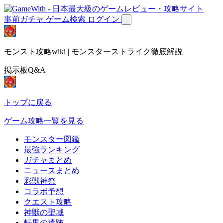
事前ガチャ
ゲーム検索
ログイン
モンスト攻略wiki | モンスターストライク徹底解説
掲示板Q&A
トップに戻る
ゲーム攻略一覧を見る
モンスター図鑑
最強ランキング
ガチャまとめ
ニュースまとめ
彩獣神祭
コラボ予想
クエスト攻略
神獣の聖域
転界の遺跡