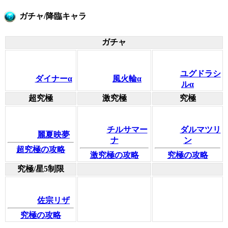
ガチャ/降臨キャラ
ガチャ
ユグドラシ
ダイナーα
風火輪α
ルα
超究極
激究極
究極
チルサマー
ダルマツリ
麗夏映夢
ナ
ン
超究極の攻略
激究極の攻略
究極の攻略
究極/星5制限
佐宗リザ
究極の攻略