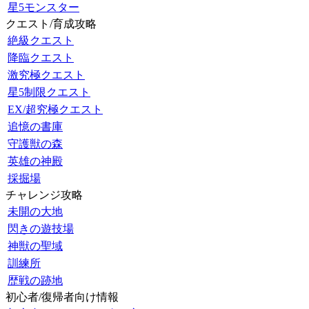
星5モンスター
クエスト/育成攻略
絶級クエスト
降臨クエスト
激究極クエスト
星5制限クエスト
EX/超究極クエスト
追憶の書庫
守護獣の森
英雄の神殿
採掘場
チャレンジ攻略
未開の大地
閃きの遊技場
神獣の聖域
訓練所
歴戦の跡地
初心者/復帰者向け情報