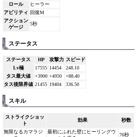
ロール
ヒーラー
アビリティ
回復M
アクション
5秒
ゲージ
ステータス
ステータス
HP
攻撃力
スピード
Lv極
17555
14454
248.10
タス最大値
+3900
+4950
+88.40
タス後限界値
21455
19404
336.50
スキル
ストライクショッ
効果
秒数
ト
無限なるカマラジ
最初にふれた壁にヒーリングウ
76秒