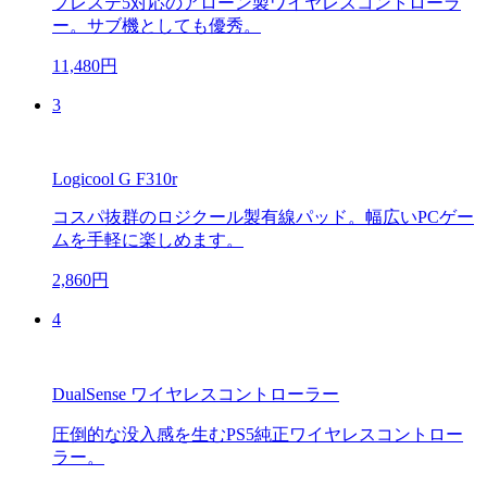
プレステ5対応のアローン製ワイヤレスコントローラ
ー。サブ機としても優秀。
11,480円
3
Logicool G F310r
コスパ抜群のロジクール製有線パッド。幅広いPCゲー
ムを手軽に楽しめます。
2,860円
4
DualSense ワイヤレスコントローラー
圧倒的な没入感を生むPS5純正ワイヤレスコントロー
ラー。