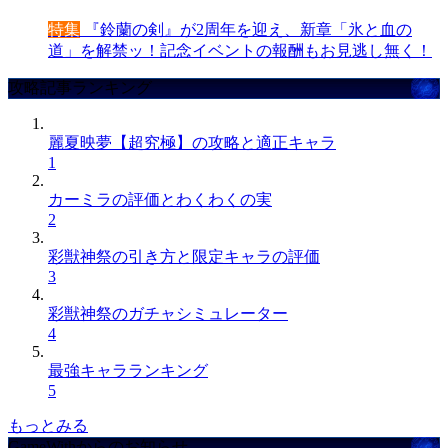
特集
『鈴蘭の剣』が2周年を迎え、新章「氷と血の
道」を解禁ッ！記念イベントの報酬もお見逃し無く！
攻略記事ランキング
麗夏映夢【超究極】の攻略と適正キャラ
1
カーミラの評価とわくわくの実
2
彩獣神祭の引き方と限定キャラの評価
3
彩獣神祭のガチャシミュレーター
4
最強キャラランキング
5
もっとみる
GameWithからのお知らせ