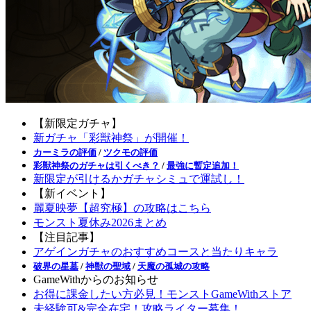
【新限定ガチャ】
新ガチャ「彩獣神祭」が開催！
カーミラの評価
/
ツクモの評価
彩獣神祭のガチャは引くべき？
/
最強に暫定追加！
新限定が引けるかガチャシミュで運試し！
【新イベント】
麗夏映夢【超究極】の攻略はこちら
モンスト夏休み2026まとめ
【注目記事】
アゲインガチャのおすすめコースと当たりキャラ
破界の星墓
/
神獣の聖域
/
天魔の孤城の攻略
GameWithからのお知らせ
お得に課金したい方必見！モンストGameWithストア
未経験可&完全在宅！攻略ライター募集！