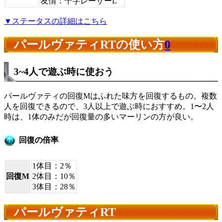
友情：十字レーザーL
▼ステータスの詳細はこちら
パールヴァティRTの使い方
0
3~4人で遊ぶ時に使おう
パールヴァティの回復Mはふれた味方を回復するもの。複数
人を回復できるので、3人以上で遊ぶ時におすすめ。1〜2人
時は、1体のみだが回復量の多いマーリンの方が良い。
回復の倍率
1体目：2％
回復M
2体目：10％
3体目：28％
パールヴァティRT