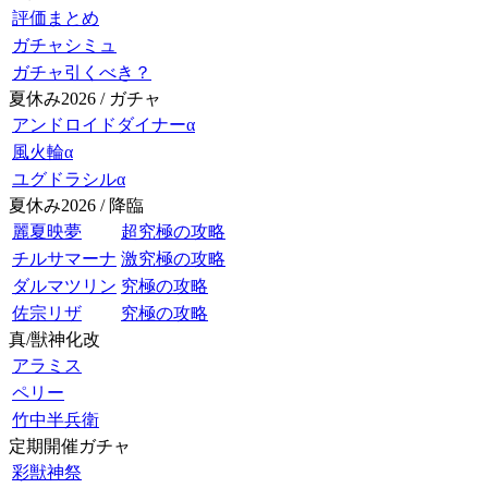
評価まとめ
ガチャシミュ
ガチャ引くべき？
夏休み2026 / ガチャ
アンドロイドダイナーα
風火輪α
ユグドラシルα
夏休み2026 / 降臨
麗夏映夢
超究極の攻略
チルサマーナ
激究極の攻略
ダルマツリン
究極の攻略
佐宗リザ
究極の攻略
真/獣神化改
アラミス
ペリー
竹中半兵衛
定期開催ガチャ
彩獣神祭