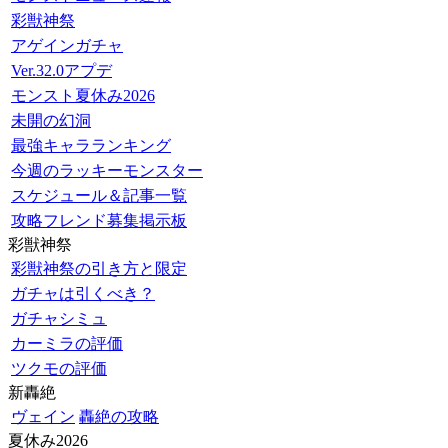
彩獣神祭
アゲインガチャ
Ver.32.0アプデ
モンスト夏休み2026
未開の幻洞
最強キャラランキング
今週のラッキーモンスター
スケジュール＆記事一覧
攻略フレンド募集掲示板
彩獣神祭
彩獣神祭の引き方と限定
ガチャは引くべき？
ガチャシミュ
カーミラの評価
ツクモの評価
新轟絶
ヴェイン
轟絶の攻略
夏休み2026