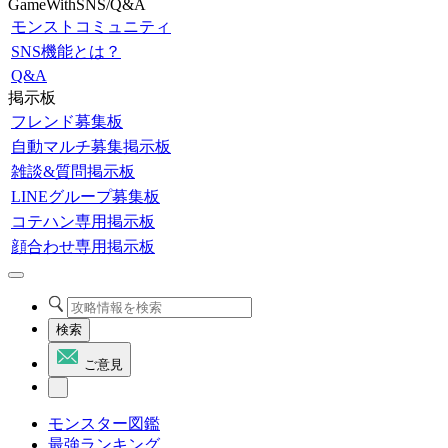
GameWithSNS/Q&A
モンストコミュニティ
SNS機能とは？
Q&A
掲示板
フレンド募集板
自動マルチ募集掲示板
雑談&質問掲示板
LINEグループ募集板
コテハン専用掲示板
顔合わせ専用掲示板
検索
ご意見
モンスター図鑑
最強ランキング