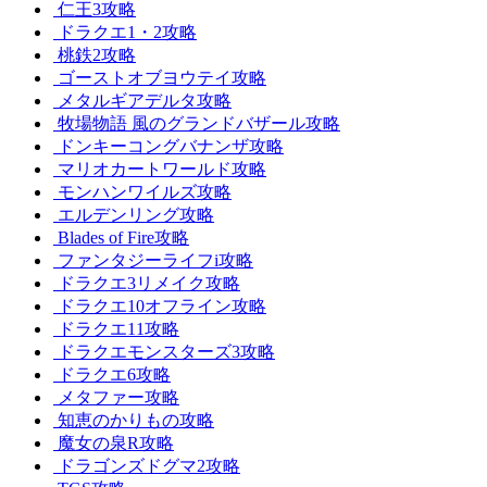
仁王3攻略
ドラクエ1・2攻略
桃鉄2攻略
ゴーストオブヨウテイ攻略
メタルギアデルタ攻略
牧場物語 風のグランドバザール攻略
ドンキーコングバナンザ攻略
マリオカートワールド攻略
モンハンワイルズ攻略
エルデンリング攻略
Blades of Fire攻略
ファンタジーライフi攻略
ドラクエ3リメイク攻略
ドラクエ10オフライン攻略
ドラクエ11攻略
ドラクエモンスターズ3攻略
ドラクエ6攻略
メタファー攻略
知恵のかりもの攻略
魔女の泉R攻略
ドラゴンズドグマ2攻略