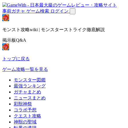
事前ガチャ
ゲーム検索
ログイン
モンスト攻略wiki | モンスターストライク徹底解説
掲示板Q&A
トップに戻る
ゲーム攻略一覧を見る
モンスター図鑑
最強ランキング
ガチャまとめ
ニュースまとめ
彩獣神祭
コラボ予想
クエスト攻略
神獣の聖域
転界の遺跡