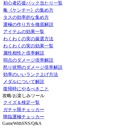
初心者応援パック当たり一覧
亀《ケンチー》の集め方
タスの効率的な集め方
運極の作り方を徹底解説
アイテムの効果一覧
わくわくの実の厳選方法
わくわくの実の効果一覧
属性相性と倍率解説
弱点のダメージ倍率解説
怒り状態のダメージ倍率解説
効率のいいランク上げ方法
メダルについて解説
復帰時にやるべきこと
攻略/お楽しみツール
クイズ＆検定一覧
ガチャ限チェッカー
降臨運極チェッカー
GameWithSNS/Q&A