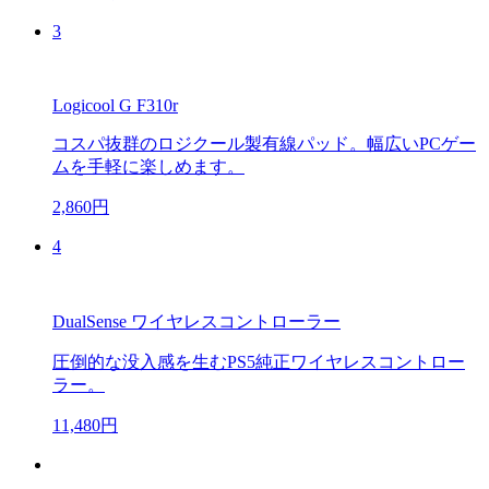
3
Logicool G F310r
コスパ抜群のロジクール製有線パッド。幅広いPCゲー
ムを手軽に楽しめます。
2,860円
4
DualSense ワイヤレスコントローラー
圧倒的な没入感を生むPS5純正ワイヤレスコントロー
ラー。
11,480円