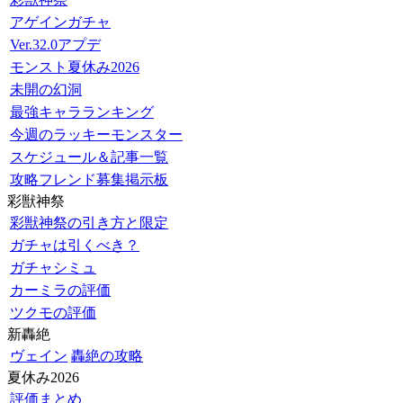
アゲインガチャ
Ver.32.0アプデ
モンスト夏休み2026
未開の幻洞
最強キャラランキング
今週のラッキーモンスター
スケジュール＆記事一覧
攻略フレンド募集掲示板
彩獣神祭
彩獣神祭の引き方と限定
ガチャは引くべき？
ガチャシミュ
カーミラの評価
ツクモの評価
新轟絶
ヴェイン
轟絶の攻略
夏休み2026
評価まとめ