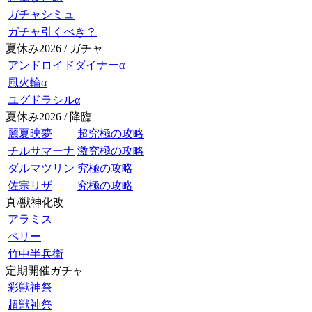
ガチャシミュ
ガチャ引くべき？
夏休み2026 / ガチャ
アンドロイドダイナーα
風火輪α
ユグドラシルα
夏休み2026 / 降臨
麗夏映夢
超究極の攻略
チルサマーナ
激究極の攻略
ダルマツリン
究極の攻略
佐宗リザ
究極の攻略
真/獣神化改
アラミス
ペリー
竹中半兵衛
定期開催ガチャ
彩獣神祭
超獣神祭