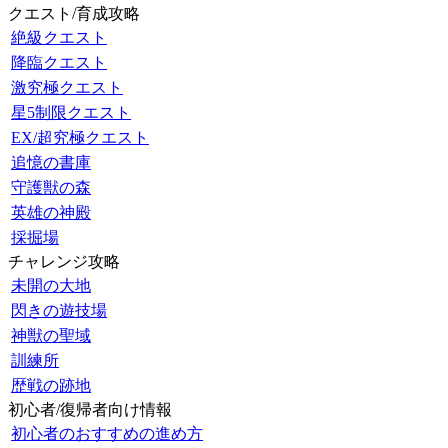
クエスト/育成攻略
絶級クエスト
降臨クエスト
激究極クエスト
星5制限クエスト
EX/超究極クエスト
追憶の書庫
守護獣の森
英雄の神殿
採掘場
チャレンジ攻略
未開の大地
閃きの遊技場
神獣の聖域
訓練所
歴戦の跡地
初心者/復帰者向け情報
初心者のおすすめの進め方