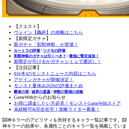
【クエスト】
ヴェイン【轟絶】の攻略はこちら
【新限定ガチャ】
新ガチャ「彩獣神祭」が登場！
カーミラの評価
/
ツクモの評価
彩獣神祭のガチャは引くべき？
/
最強に暫定追加！
新限定が引けるかガチャシミュで運試し！
【注目記事】
8/6(木)のモンストニュース内容はこちら
アゲインガチャが開催決定！
モンスト夏休み2026の評価まとめ
覇者の塔
/
破界の星墓
/
神獣の聖域の攻略
GameWithからのお知らせ
お得に課金したい方必見！モンストGameWithストア
未経験可&完全在宅！攻略ライター募集！
闘神キラーのアビリティを所持するキャラ一覧記事です。闘
神キラーの効果や、各属性ごとのキャラ一覧を掲載していま