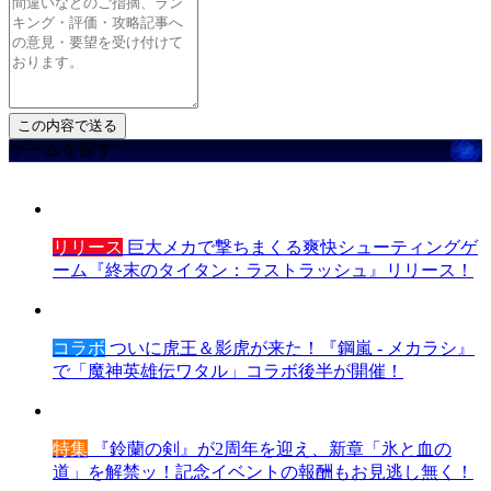
ゲームを探す
リリース
巨大メカで撃ちまくる爽快シューティングゲ
ーム『終末のタイタン：ラストラッシュ』リリース！
コラボ
ついに虎王＆影虎が来た！『鋼嵐 - メカラシ』
で「魔神英雄伝ワタル」コラボ後半が開催！
特集
『鈴蘭の剣』が2周年を迎え、新章「氷と血の
道」を解禁ッ！記念イベントの報酬もお見逃し無く！