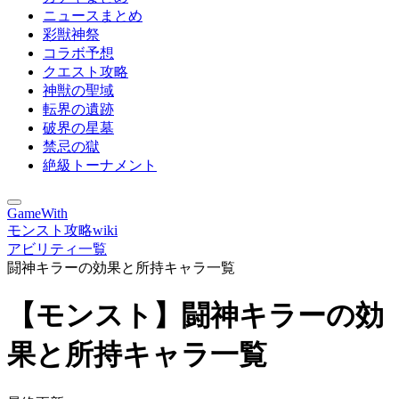
ニュースまとめ
彩獣神祭
コラボ予想
クエスト攻略
神獣の聖域
転界の遺跡
破界の星墓
禁忌の獄
絶級トーナメント
GameWith
モンスト攻略wiki
アビリティ一覧
闘神キラーの効果と所持キャラ一覧
【モンスト】闘神キラーの効
果と所持キャラ一覧