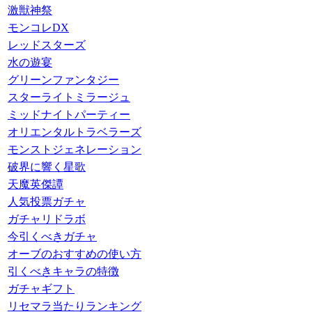
激獣神祭
モンコレDX
レッドスターズ
水の遊宴
グリーンファンタジー
スターライトミラージュ
ミッドナイトパーティー
オリエンタルトラベラーズ
モンストジェネレーション
破界に響く星歌
天魔英傑譚
人気投票ガチャ
ガチャリドラボ
今引くべきガチャ
オーブのおすすめの使い方
引くべきキャラの特徴
ガチャギフト
リセマラ当たりランキング