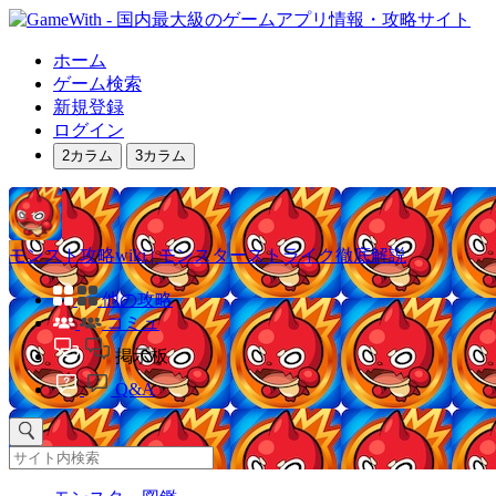
ホーム
ゲーム検索
新規登録
ログイン
2カラム
3カラム
モンスト攻略wiki | モンスターストライク徹底解説
他の攻略
コミュ
掲示板
Q&A