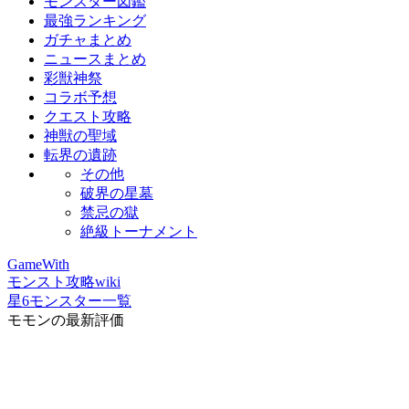
モンスター図鑑
最強ランキング
ガチャまとめ
ニュースまとめ
彩獣神祭
コラボ予想
クエスト攻略
神獣の聖域
転界の遺跡
その他
破界の星墓
禁忌の獄
絶級トーナメント
GameWith
モンスト攻略wiki
星6モンスター一覧
モモンの最新評価