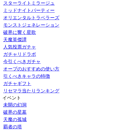
スターライトミラージュ
ミッドナイトパーティー
オリエンタルトラベラーズ
モンストジェネレーション
破界に響く星歌
天魔英傑譚
人気投票ガチャ
ガチャリドラボ
今引くべきガチャ
オーブのおすすめの使い方
引くべきキャラの特徴
ガチャギフト
リセマラ当たりランキング
イベント
未開の幻洞
破界の星墓
天魔の孤城
覇者の塔