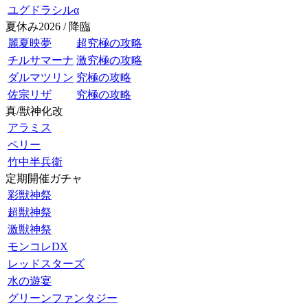
ユグドラシルα
夏休み2026 / 降臨
麗夏映夢
超究極の攻略
チルサマーナ
激究極の攻略
ダルマツリン
究極の攻略
佐宗リザ
究極の攻略
真/獣神化改
アラミス
ペリー
竹中半兵衛
定期開催ガチャ
彩獣神祭
超獣神祭
激獣神祭
モンコレDX
レッドスターズ
水の遊宴
グリーンファンタジー