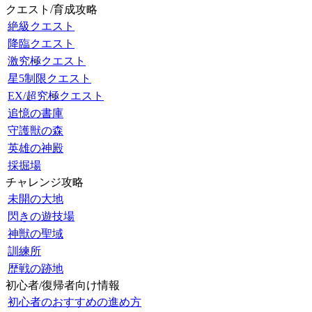
クエスト/育成攻略
絶級クエスト
降臨クエスト
激究極クエスト
星5制限クエスト
EX/超究極クエスト
追憶の書庫
守護獣の森
英雄の神殿
採掘場
チャレンジ攻略
未開の大地
閃きの遊技場
神獣の聖域
訓練所
歴戦の跡地
初心者/復帰者向け情報
初心者のおすすめの進め方