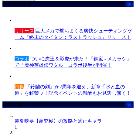
ゲームを探す
リリース
巨大メカで撃ちまくる爽快シューティングゲ
ーム『終末のタイタン：ラストラッシュ』リリース！
コラボ
ついに虎王＆影虎が来た！『鋼嵐 - メカラシ』
で「魔神英雄伝ワタル」コラボ後半が開催！
特集
『鈴蘭の剣』が2周年を迎え、新章「氷と血の
道」を解禁ッ！記念イベントの報酬もお見逃し無く！
攻略記事ランキング
麗夏映夢【超究極】の攻略と適正キャラ
1