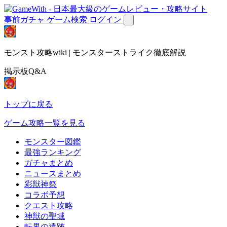
事前ガチャ
ゲーム検索
ログイン
モンスト攻略wiki | モンスターストライク徹底解説
掲示板Q&A
トップに戻る
ゲーム攻略一覧を見る
モンスター図鑑
最強ランキング
ガチャまとめ
ニュースまとめ
彩獣神祭
コラボ予想
クエスト攻略
神獣の聖域
転界の遺跡