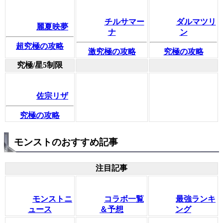
チルサマー
ダルマツリ
麗夏映夢
ナ
ン
超究極の攻略
激究極の攻略
究極の攻略
究極/星5制限
佐宗リザ
究極の攻略
モンストのおすすめ記事
注目記事
モンストニ
コラボ一覧
最強ランキ
ュース
＆予想
ング