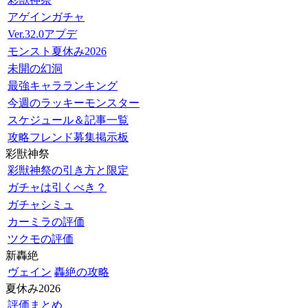
アゲインガチャ
Ver.32.0アプデ
モンスト夏休み2026
未開の幻洞
最強キャラランキング
今週のラッキーモンスター
スケジュール＆記事一覧
攻略フレンド募集掲示板
彩獣神祭
彩獣神祭の引き方と限定
ガチャは引くべき？
ガチャシミュ
カーミラの評価
ツクモの評価
新轟絶
ヴェイン
轟絶の攻略
夏休み2026
評価まとめ