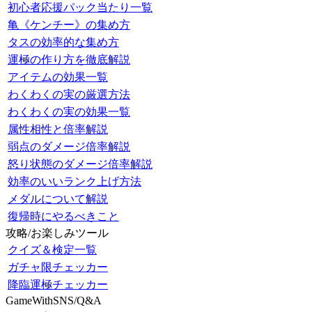
初心者応援パック当たり一覧
亀《ケンチー》の集め方
タスの効率的な集め方
運極の作り方を徹底解説
アイテムの効果一覧
わくわくの実の厳選方法
わくわくの実の効果一覧
属性相性と倍率解説
弱点のダメージ倍率解説
怒り状態のダメージ倍率解説
効率のいいランク上げ方法
メダルについて解説
復帰時にやるべきこと
攻略/お楽しみツール
クイズ＆検定一覧
ガチャ限チェッカー
降臨運極チェッカー
GameWithSNS/Q&A