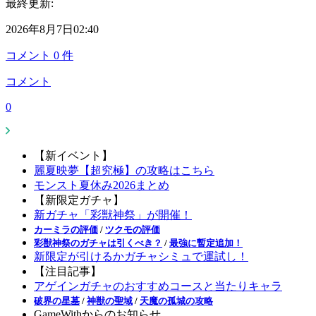
最終更新:
2026年8月7日02:40
コメント
0
件
コメント
0
【新イベント】
麗夏映夢【超究極】の攻略はこちら
モンスト夏休み2026まとめ
【新限定ガチャ】
新ガチャ「彩獣神祭」が開催！
カーミラの評価
/
ツクモの評価
彩獣神祭のガチャは引くべき？
/
最強に暫定追加！
新限定が引けるかガチャシミュで運試し！
【注目記事】
アゲインガチャのおすすめコースと当たりキャラ
破界の星墓
/
神獣の聖域
/
天魔の孤城の攻略
GameWithからのお知らせ