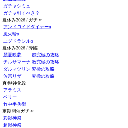
ガチャシミュ
ガチャ引くべき？
夏休み2026 / ガチャ
アンドロイドダイナーα
風火輪α
ユグドラシルα
夏休み2026 / 降臨
麗夏映夢
超究極の攻略
チルサマーナ
激究極の攻略
ダルマツリン
究極の攻略
佐宗リザ
究極の攻略
真/獣神化改
アラミス
ペリー
竹中半兵衛
定期開催ガチャ
彩獣神祭
超獣神祭