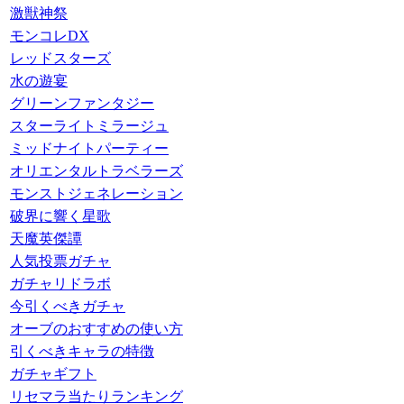
激獣神祭
モンコレDX
レッドスターズ
水の遊宴
グリーンファンタジー
スターライトミラージュ
ミッドナイトパーティー
オリエンタルトラベラーズ
モンストジェネレーション
破界に響く星歌
天魔英傑譚
人気投票ガチャ
ガチャリドラボ
今引くべきガチャ
オーブのおすすめの使い方
引くべきキャラの特徴
ガチャギフト
リセマラ当たりランキング