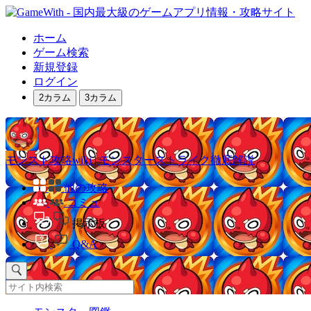
ホーム
ゲーム検索
新規登録
ログイン
2カラム
3カラム
モンスト攻略wiki | モンスターストライク徹底解説
他の攻略
コミュ
掲示板
Q&A