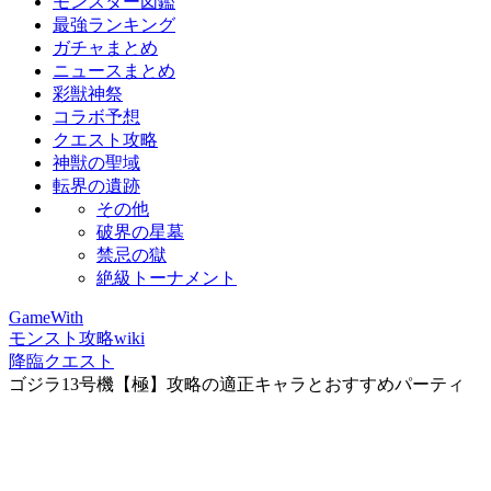
モンスター図鑑
最強ランキング
ガチャまとめ
ニュースまとめ
彩獣神祭
コラボ予想
クエスト攻略
神獣の聖域
転界の遺跡
その他
破界の星墓
禁忌の獄
絶級トーナメント
GameWith
モンスト攻略wiki
降臨クエスト
ゴジラ13号機【極】攻略の適正キャラとおすすめパーティ