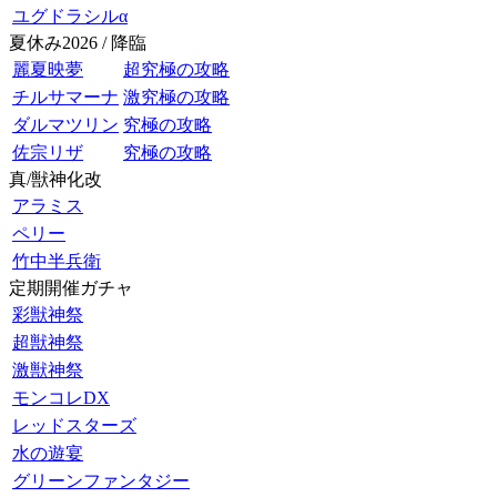
ユグドラシルα
夏休み2026 / 降臨
麗夏映夢
超究極の攻略
チルサマーナ
激究極の攻略
ダルマツリン
究極の攻略
佐宗リザ
究極の攻略
真/獣神化改
アラミス
ペリー
竹中半兵衛
定期開催ガチャ
彩獣神祭
超獣神祭
激獣神祭
モンコレDX
レッドスターズ
水の遊宴
グリーンファンタジー