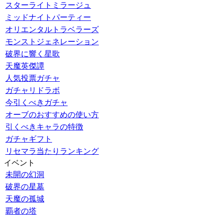
スターライトミラージュ
ミッドナイトパーティー
オリエンタルトラベラーズ
モンストジェネレーション
破界に響く星歌
天魔英傑譚
人気投票ガチャ
ガチャリドラボ
今引くべきガチャ
オーブのおすすめの使い方
引くべきキャラの特徴
ガチャギフト
リセマラ当たりランキング
イベント
未開の幻洞
破界の星墓
天魔の孤城
覇者の塔