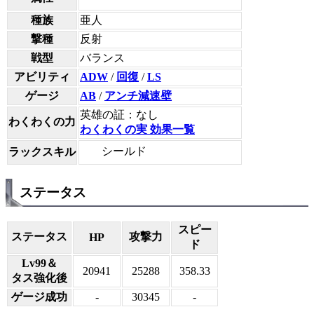
種族
亜人
撃種
反射
戦型
バランス
アビリティ
ADW
/
回復
/
LS
ゲージ
AB
/
アンチ減速壁
英雄の証：なし
わくわくの力
わくわくの実 効果一覧
シールド
ラックスキル
ステータス
スピー
ステータス
攻撃力
HP
ド
Lv99＆
20941
25288
358.33
タス強化後
ゲージ成功
-
30345
-