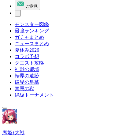
ご意見
モンスター図鑑
最強ランキング
ガチャまとめ
ニュースまとめ
夏休み2026
コラボ予想
クエスト攻略
神獣の聖域
転界の遺跡
破界の星墓
禁忌の獄
絶級トーナメント
恋姫†大戦