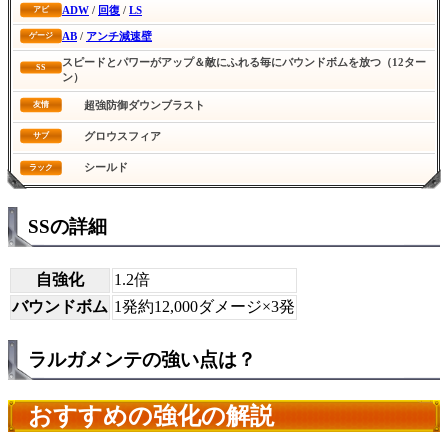
ADW
/
回復
/
LS
アビ
AB
/
アンチ減速壁
ゲージ
スピードとパワーがアップ＆敵にふれる毎にバウンドボムを放つ（12ター
SS
ン）
超強防御ダウンブラスト
友情
グロウスフィア
サブ
シールド
ラック
SSの詳細
自強化
1.2倍
バウンドボム
1発約12,000ダメージ×3発
ラルガメンテの強い点は？
おすすめの強化の解説