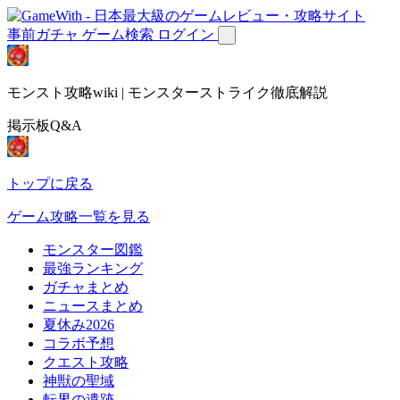
事前ガチャ
ゲーム検索
ログイン
モンスト攻略wiki | モンスターストライク徹底解説
掲示板Q&A
トップに戻る
ゲーム攻略一覧を見る
モンスター図鑑
最強ランキング
ガチャまとめ
ニュースまとめ
夏休み2026
コラボ予想
クエスト攻略
神獣の聖域
転界の遺跡