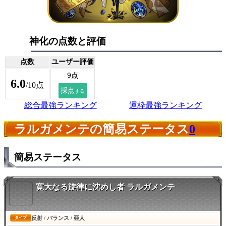
神化の点数と評価
点数
ユーザー評価
6.0
/10点
総合最強ランキング
運枠最強ランキング
ラルガメンテの簡易ステータス
0
簡易ステータス
寛大なる旋律に沈めし者 ラルガメンテ
反射 / バランス / 亜人
タイプ