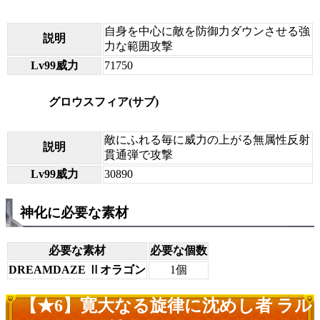
自身を中心に敵を防御力ダウンさせる強
説明
力な範囲攻撃
Lv99威力
71750
グロウスフィア(サブ)
敵にふれる毎に威力の上がる無属性反射
説明
貫通弾で攻撃
Lv99威力
30890
神化に必要な素材
必要な素材
必要な個数
DREAMDAZE Ⅱオラゴン
1個
【★6】寛大なる旋律に沈めし者 ラル