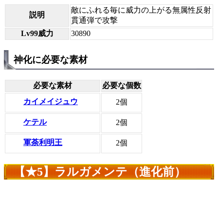
敵にふれる毎に威力の上がる無属性反射
説明
貫通弾で攻撃
Lv99威力
30890
神化に必要な素材
必要な素材
必要な個数
カイメイジュウ
2個
ケテル
2個
軍荼利明王
2個
【★5】ラルガメンテ（進化前）