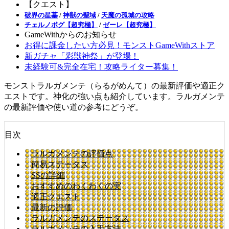
【クエスト】
破界の星墓
/
神獣の聖域
/
天魔の孤城の攻略
チェルノボグ【超究極】
/
ゼーレ【超究極】
GameWithからのお知らせ
お得に課金したい方必見！モンストGameWithストア
新ガチャ「彩獣神祭」が登場！
未経験可&完全在宅！攻略ライター募集！
モンストラルガメンテ（らるがめんて）の最新評価や適正ク
エストです。神化の強い点も紹介しています。ラルガメンテ
の最新評価や使い道の参考にどうぞ。
目次
ラルガメンテの評価点
簡易ステータス
SSの詳細
おすすめのわくわくの実
適正クエスト
最新の評価
ラルガメンテのステータス
ラルガメンテの入手方法