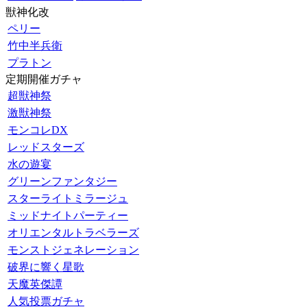
獣神化改
ペリー
竹中半兵衛
プラトン
定期開催ガチャ
超獣神祭
激獣神祭
モンコレDX
レッドスターズ
水の遊宴
グリーンファンタジー
スターライトミラージュ
ミッドナイトパーティー
オリエンタルトラベラーズ
モンストジェネレーション
破界に響く星歌
天魔英傑譚
人気投票ガチャ