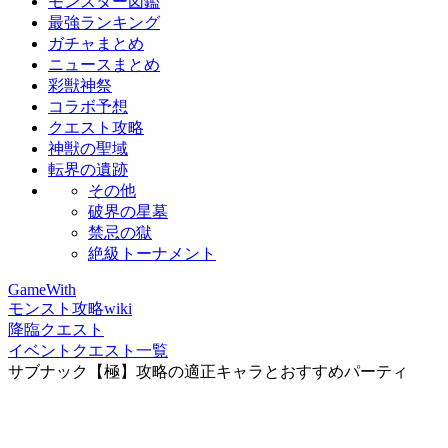
モンスター図鑑
最強ランキング
ガチャまとめ
ニュースまとめ
彩獣神祭
コラボ予想
クエスト攻略
神獣の聖域
転界の遺跡
その他
破界の星墓
禁忌の獄
絶級トーナメント
GameWith
モンスト攻略wiki
降臨クエスト
イベントクエスト一覧
サブナック【極】攻略の適正キャラとおすすめパーティ