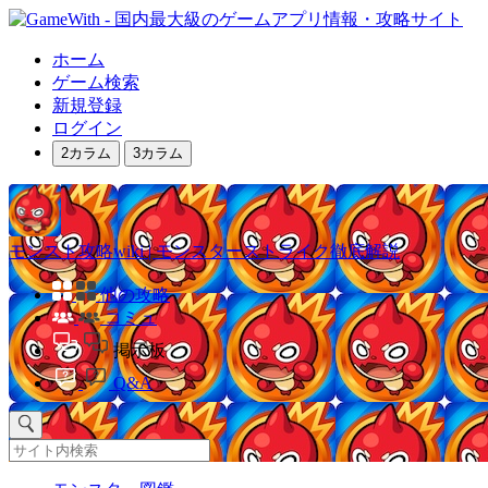
ホーム
ゲーム検索
新規登録
ログイン
2カラム
3カラム
モンスト攻略wiki | モンスターストライク徹底解説
他の攻略
コミュ
掲示板
Q&A