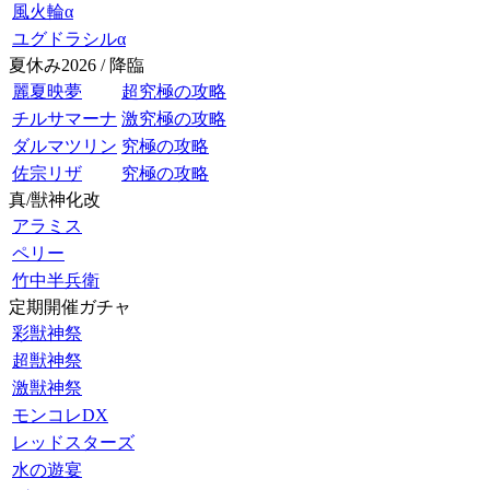
風火輪α
ユグドラシルα
夏休み2026 / 降臨
麗夏映夢
超究極の攻略
チルサマーナ
激究極の攻略
ダルマツリン
究極の攻略
佐宗リザ
究極の攻略
真/獣神化改
アラミス
ペリー
竹中半兵衛
定期開催ガチャ
彩獣神祭
超獣神祭
激獣神祭
モンコレDX
レッドスターズ
水の遊宴