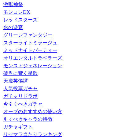
激獣神祭
モンコレDX
レッドスターズ
水の遊宴
グリーンファンタジー
スターライトミラージュ
ミッドナイトパーティー
オリエンタルトラベラーズ
モンストジェネレーション
破界に響く星歌
天魔英傑譚
人気投票ガチャ
ガチャリドラボ
今引くべきガチャ
オーブのおすすめの使い方
引くべきキャラの特徴
ガチャギフト
リセマラ当たりランキング