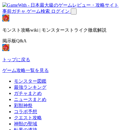
事前ガチャ
ゲーム検索
ログイン
モンスト攻略wiki | モンスターストライク徹底解説
掲示板Q&A
トップに戻る
ゲーム攻略一覧を見る
モンスター図鑑
最強ランキング
ガチャまとめ
ニュースまとめ
彩獣神祭
コラボ予想
クエスト攻略
神獣の聖域
転界の遺跡