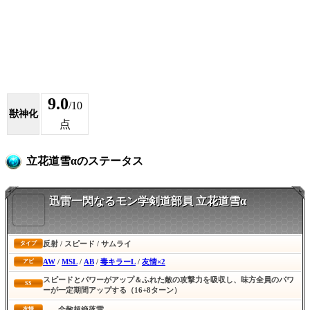
9.0
/10
獣神化
点
立花道雪αのステータス
迅雷一閃なるモン学剣道部員 立花道雪α
反射 / スピード / サムライ
タイプ
AW
/
MSL
/
AB
/
毒キラーL
/
友情×2
アビ
スピードとパワーがアップ＆ふれた敵の攻撃力を吸収し、味方全員のパワ
SS
ーが一定期間アップする（16+8ターン）
全敵超絶落雷
友情