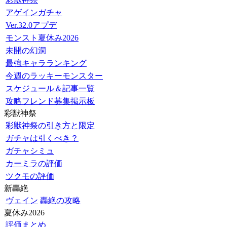
アゲインガチャ
Ver.32.0アプデ
モンスト夏休み2026
未開の幻洞
最強キャラランキング
今週のラッキーモンスター
スケジュール＆記事一覧
攻略フレンド募集掲示板
彩獣神祭
彩獣神祭の引き方と限定
ガチャは引くべき？
ガチャシミュ
カーミラの評価
ツクモの評価
新轟絶
ヴェイン
轟絶の攻略
夏休み2026
評価まとめ