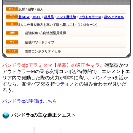
反射 / 砲撃 / 亜人
タイプ
超ADW
/
MSEL
/
超反風
/
アンチ魔法陣
/
アウトキラーM
/
超SSアクセル
アビ
SS
5人に分身＆味方を率いて敵へ撃ちこむ（12+8ターン）
超強鋭角3方向追従型貫通弾
友情
超強パワードライブ
サブ
友情コンボクリティカル
ラック
パンドラαはアラミタマ【星墓】の適正キャラ。
砲撃型かつ
アウトキラーMの乗る友情コンボが特徴的で、エレメントエ
リア内で発動した際の火力が非常に高い。パンドラαを活か
すなら、友情バフSSを持つ
ティノ
との組み合わせが良いだ
ろう。
パンドラαの評価はこちら
パンドラαの主な適正クエスト