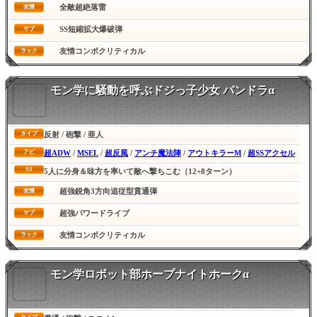
全敵超絶落雷
友情
SS短縮拡大爆破弾
サブ
友情コンボクリティカル
ラック
モン学に騒動を呼ぶドジっ子少女 パンドラα
反射 / 砲撃 / 亜人
タイプ
超ADW
/
MSEL
/
超反風
/
アンチ魔法陣
/
アウトキラーM
/
超SSアクセル
アビ
SS
5人に分身＆味方を率いて敵へ撃ちこむ（12+8ターン）
超強鋭角3方向追従型貫通弾
友情
超強パワードライブ
サブ
友情コンボクリティカル
ラック
モン学ロボット部ホープナイトホークα