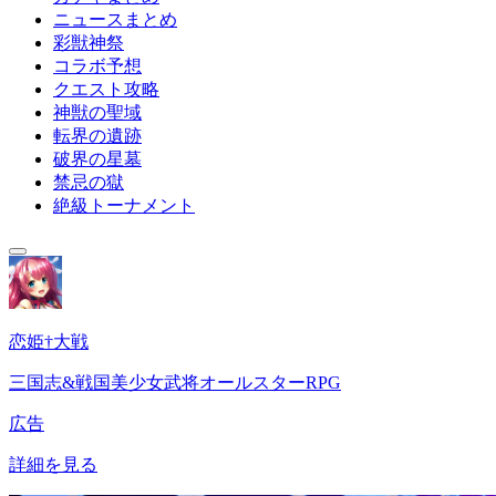
ニュースまとめ
彩獣神祭
コラボ予想
クエスト攻略
神獣の聖域
転界の遺跡
破界の星墓
禁忌の獄
絶級トーナメント
恋姫†大戦
三国志&戦国美少女武将オールスターRPG
広告
詳細を見る