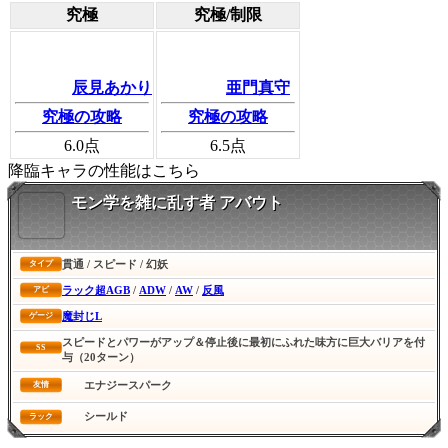
究極
究極/制限
辰見あかり
亜門真守
究極の攻略
究極の攻略
6.0
点
6.5
点
降臨キャラの性能はこちら
モン学を雑に乱す者 アバウト
貫通 / スピード / 幻妖
タイプ
ラック超AGB
/
ADW
/
AW
/
反風
アビ
魔封じL
ゲージ
スピードとパワーがアップ＆停止後に最初にふれた味方に巨大バリアを付
SS
与（20ターン）
エナジースパーク
友情
シールド
ラック