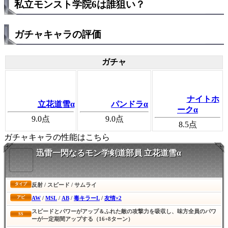
私立モンスト学院6は誰狙い？
ガチャキャラの評価
ガチャ
ナイトホ
立花道雪α
パンドラα
ークα
9.0
点
9.0
点
8.5
点
ガチャキャラの性能はこちら
迅雷一閃なるモン学剣道部員 立花道雪α
反射 / スピード / サムライ
タイプ
AW
/
MSL
/
AB
/
毒キラーL
/
友情×2
アビ
スピードとパワーがアップ＆ふれた敵の攻撃力を吸収し、味方全員のパワ
SS
ーが一定期間アップする（16+8ターン）