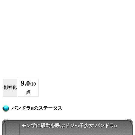
9.0
/10
獣神化
点
パンドラαのステータス
モン学に騒動を呼ぶドジっ子少女 パンドラα