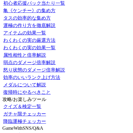
初心者応援パック当たり一覧
亀《ケンチー》の集め方
タスの効率的な集め方
運極の作り方を徹底解説
アイテムの効果一覧
わくわくの実の厳選方法
わくわくの実の効果一覧
属性相性と倍率解説
弱点のダメージ倍率解説
怒り状態のダメージ倍率解説
効率のいいランク上げ方法
メダルについて解説
復帰時にやるべきこと
攻略/お楽しみツール
クイズ＆検定一覧
ガチャ限チェッカー
降臨運極チェッカー
GameWithSNS/Q&A