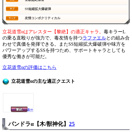
SS短縮拡大爆破弾
サブ
友情コンボクリティカル
ラック
立花道雪αはアレスター【黎絶】の適正キャラ。
毒キラーL
の乗る直殴りが強力で、毒友情を持つ
ラファエル
との組み合
わせで真価を発揮できる。またSS短縮拡大爆破弾や味方を
パワーアップするSSを持つため、サポートキャラとしても
優秀な働きが可能だ。
立花道雪αの評価はこちら
立花道雪αの主な適正クエスト
黎絶
アレスター
パンドラα【木/獣神化】
25