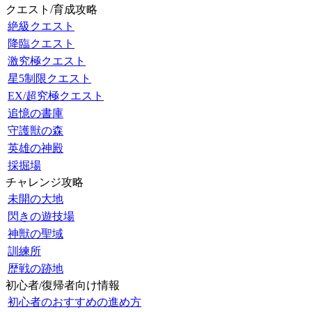
クエスト/育成攻略
絶級クエスト
降臨クエスト
激究極クエスト
星5制限クエスト
EX/超究極クエスト
追憶の書庫
守護獣の森
英雄の神殿
採掘場
チャレンジ攻略
未開の大地
閃きの遊技場
神獣の聖域
訓練所
歴戦の跡地
初心者/復帰者向け情報
初心者のおすすめの進め方