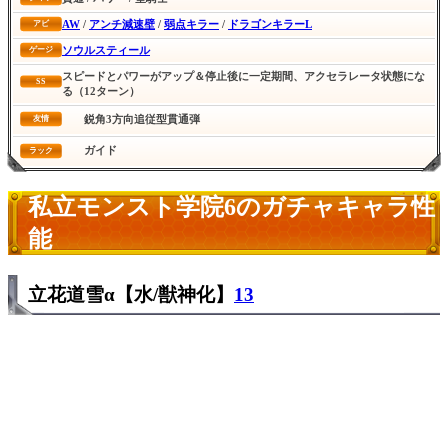
AW
/
アンチ減速壁
/
弱点キラー
/
ドラゴンキラーL
アビ
ソウルスティール
ゲージ
スピードとパワーがアップ＆停止後に一定期間、アクセラレータ状態にな
SS
る（12ターン）
鋭角3方向追従型貫通弾
友情
ガイド
ラック
私立モンスト学院6のガチャキャラ性
能
立花道雪α【水/獣神化】
13