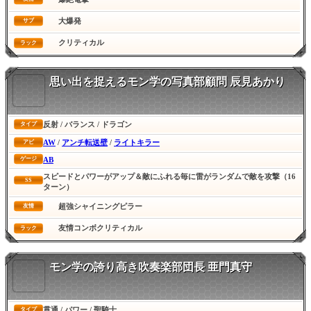
大爆発
サブ
クリティカル
ラック
思い出を捉えるモン学の写真部顧問 辰見あかり
反射 / バランス / ドラゴン
タイプ
AW
/
アンチ転送壁
/
ライトキラー
アビ
AB
ゲージ
スピードとパワーがアップ＆敵にふれる毎に雷がランダムで敵を攻撃（16
SS
ターン）
超強シャイニングピラー
友情
友情コンボクリティカル
ラック
モン学の誇り高き吹奏楽部団長 亜門真守
貫通 / パワー / 聖騎士
タイプ