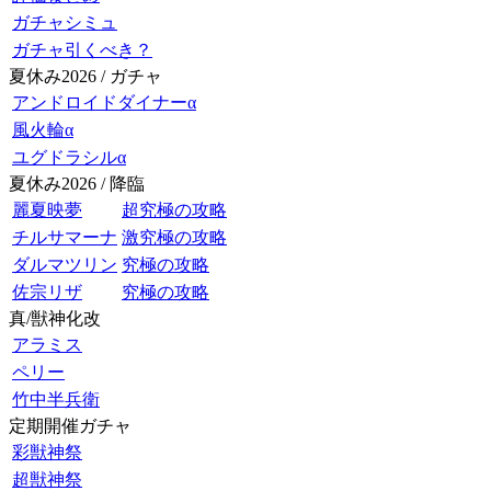
ガチャシミュ
ガチャ引くべき？
夏休み2026 / ガチャ
アンドロイドダイナーα
風火輪α
ユグドラシルα
夏休み2026 / 降臨
麗夏映夢
超究極の攻略
チルサマーナ
激究極の攻略
ダルマツリン
究極の攻略
佐宗リザ
究極の攻略
真/獣神化改
アラミス
ペリー
竹中半兵衛
定期開催ガチャ
彩獣神祭
超獣神祭