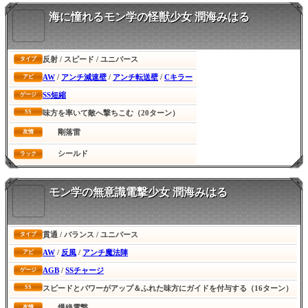
海に憧れるモン学の怪獣少女 潤海みはる
反射 / スピード / ユニバース
タイプ
AW
/
アンチ減速壁
/
アンチ転送壁
/
Cキラー
アビ
SS短縮
ゲージ
SS
味方を率いて敵へ撃ちこむ（20ターン）
剛落雷
友情
シールド
ラック
モン学の無意識電撃少女 潤海みはる
貫通 / バランス / ユニバース
タイプ
AW
/
反風
/
アンチ魔法陣
アビ
AGB
/
SSチャージ
ゲージ
SS
スピードとパワーがアップ＆ふれた味方にガイドを付与する（16ターン）
爆絶電撃
友情