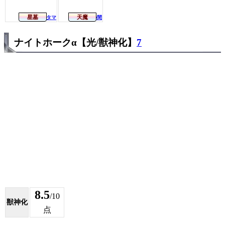
星墓
天魔
アラミタマ
第2の間
ナイトホークα【光/獣神化】
7
8.5
/10
獣神化
点