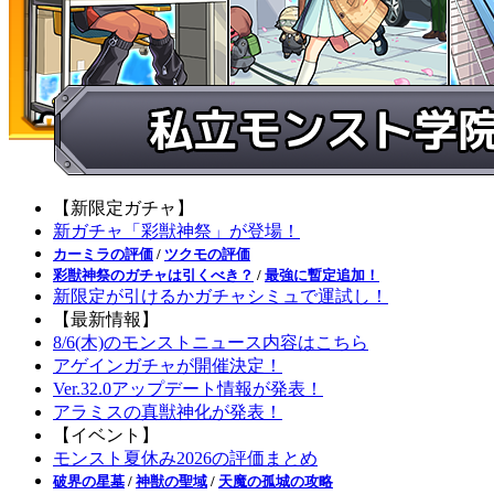
【新限定ガチャ】
新ガチャ「彩獣神祭」が登場！
カーミラの評価
/
ツクモの評価
彩獣神祭のガチャは引くべき？
/
最強に暫定追加！
新限定が引けるかガチャシミュで運試し！
【最新情報】
8/6(木)のモンストニュース内容はこちら
アゲインガチャが開催決定！
Ver.32.0アップデート情報が発表！
アラミスの真獣神化が発表！
【イベント】
モンスト夏休み2026の評価まとめ
破界の星墓
/
神獣の聖域
/
天魔の孤城の攻略