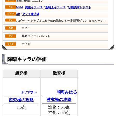
貫通 / 砲撃 / ユニオン
タイプ
MSM
/
魔族キラーEL
/
聖騎士キラーEL
/
状態異常レジスト
アビ
AB
/
アンチ魔法陣
ゲージ
SS
スピードがアップ＆ふれた敵の防御力を一定期間ダウン（8+8ターン）
コピー
友情
爆絶ソリッドバレット
サブ
ガイド
ラック
降臨キャラの評価
超究極
激究極
潤海みはる
アバウト
激究極の攻略
超究極の攻略
進化：
6.5
点
7.5
点
神化：
6.5
点