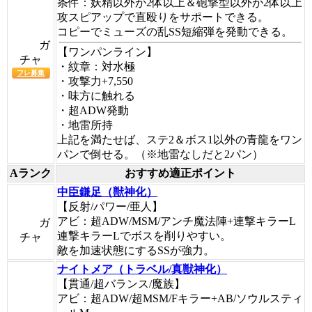
条件：妖精以外が2体以上＆砲撃型以外が2体以上
攻スピアップで直殴りをサポートできる。
コピーでミューズの乱SS短縮弾を発動できる。
ガ
【
ワンパンライン
】
チャ
・紋章：対水極
フレ募集
・攻撃力+7,550
・味方に触れる
・超ADW発動
・地雷所持
上記を満たせば、ステ2＆ボス1以外の青龍をワン
パンで倒せる。（※地雷なしだと2パン）
Aランク
おすすめ適正ポイント
中臣鎌足（獣神化）
【反射/パワー/亜人】
アビ：超ADW/MSM/アンチ魔法陣+連撃キラーL
ガ
連撃キラーLでボスを削りやすい。
チャ
敵を加速状態にするSSが強力。
ナイトメア（トラベル/真獣神化）
【貫通/超バランス/魔族】
アビ：超ADW/超MSM/Fキラー+AB/ソウルスティ