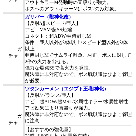
アウトキラーM発動時の直殴りが強力。
ボスへのアウトキラーMはボス2のみ対象。
ガリバー（獣神化改）
【反射/超スピード/亜人】
アビ：MSM/超SS短縮
コネクト：超ADW/亜侍封じM
条件：亜人以外が2体以上/スピード型以外が2体
以上
ガ
亜侍封じMでサムライ雑魚、村正、ボスに対して
チャ
2倍の火力を出せる。
強力な爆発SSで高火力を発揮。
魔法陣に非対応なので、ボス戦以降はひよこ管理
が必要。
ツタンカーメン（エジプト王/獣神化）
【反射/バランス/亜人】
アビ：超ADW/超MSL/水属性キラー/水属性耐性
アビ効果により直殴りが強力。
魔法陣に非対応なので、ボス戦以降はひよこ管理
ガ
に注意。
チャ
【おすすめの強化量】
加撃+5,800以上（地雷所有時）