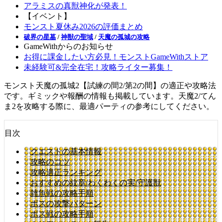
アラミスの真獣神化が発表！
【イベント】
モンスト夏休み2026の評価まとめ
破界の星墓
/
神獣の聖域
/
天魔の孤城の攻略
GameWithからのお知らせ
お得に課金したい方必見！モンストGameWithストア
未経験可&完全在宅！攻略ライター募集！
モンスト天魔の孤城2【試練の間2/第2の間】の適正や攻略法
です。ギミックや報酬の情報も掲載しています。天魔2/てん
ま2を攻略する際に、最適パーティの参考にしてください。
目次
クエストの基本情報
攻略のコツ
攻略適正ランキング
おすすめの紋章/わくわくの実/守護獣
雑魚戦の攻略手順
ボスの攻撃パターン
ボス戦の攻略手順