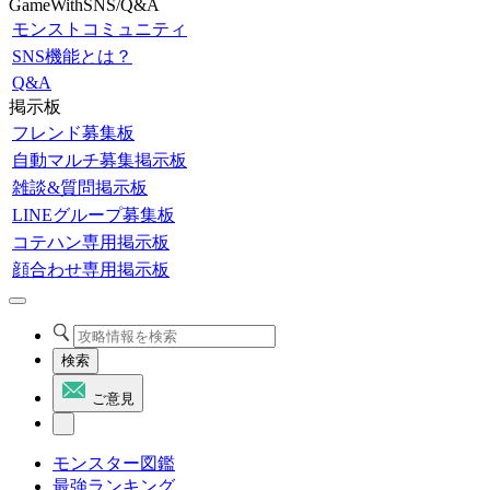
GameWithSNS/Q&A
モンストコミュニティ
SNS機能とは？
Q&A
掲示板
フレンド募集板
自動マルチ募集掲示板
雑談&質問掲示板
LINEグループ募集板
コテハン専用掲示板
顔合わせ専用掲示板
検索
ご意見
モンスター図鑑
最強ランキング