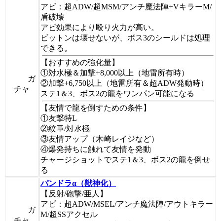
アビ：超ADW/超MSM/アンチ魔法陣+VキラーM/
盾破壊
アビ効果により殴り火力が高い。
ビットンは壊せないが、ボス3のシールドは処理
できる。
【おすすめの強化量】
①対水極＆加撃+8,000以上（地雷所有時）
ガ
②加撃+6,750以上（地雷所有＆超ADW発動時）
チャ
ステ1＆3、ボス2の龍をワンパン可能になる
【友情で龍を倒すための条件】
①友撃特L
②紋章/対水極
③友情アップ（木崎レイジなど）
④爆発持ちに触れて友情を発動
チャージショットでステ1＆3、ボス2の龍を倒せ
る
パンドラα（獣神化）
【反射/砲撃/亜人】
アビ：超ADW/MSEL/アンチ魔法陣/アウトキラー
ガ
M/超SSアクセル
チャ