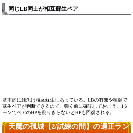
同じLB同士が相互蘇生ペア
基本的に雑魚は相互蘇生しあっている。LBの有無や種類で
蘇生ペアが判断できるので、弾く前に確認しておこう。1タ
ーンでペアのHPを削りきらないとHPも回復される。
天魔の孤城【2/試練の間】の適正ラン