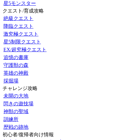
星5モンスター
クエスト/育成攻略
絶級クエスト
降臨クエスト
激究極クエスト
星5制限クエスト
EX/超究極クエスト
追憶の書庫
守護獣の森
英雄の神殿
採掘場
チャレンジ攻略
未開の大地
閃きの遊技場
神獣の聖域
訓練所
歴戦の跡地
初心者/復帰者向け情報