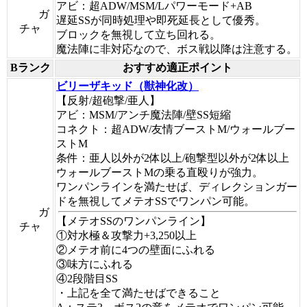
アビ：超ADW/MSM/Lパワーモード+AB
ガ
遅延SSが同時処理や即死延長として優秀。
チャ
ブロックを無視して立ち回れる。
魔法陣に非対応なので、ボス戦以降は注意する。
Bランク
おすすめ適正ポイント
ビリーザキッド（獣神化改）
【反射/超砲撃/亜人】
アビ：MSM/アンチ魔法陣/壁SS短縮
コネクト：超ADW/友情ブーストM/ウォールブー
ストM
条件：亜人以外が2体以上/砲撃型以外が2体以上
ウォールブーストMの乗る直殴りが強力。
ワンパンラインを満たせば、ディレクションガー
ドを無視してメテオSSでワンパン可能。
ガ
【メテオSSのワンパンライン】
チャ
①対水極＆攻撃力+3,250以上
②メテオ前に4つの壁面にふれる
③味方にふれる
④2段階目SS
・上記を全て満たせばできること