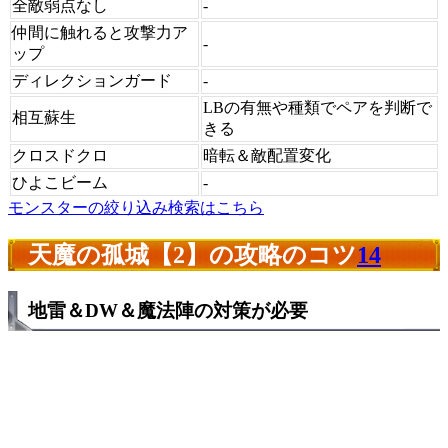
全敵弱点なし
-
仲間に触れると攻撃力ア
-
ップ
ディレクションガード
-
LBの有無や種類でペアを判断で
相互蘇生
きる
クロスドクロ
暗転＆敵配置変化
ひよこビーム
-
モンスターの絞り込み検索はこちら
天魔の孤城【2】の攻略のコツ
14
地雷＆DW＆魔法陣の対策が必要