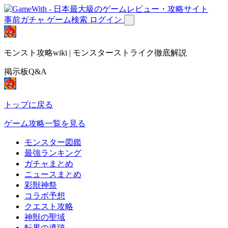
事前ガチャ
ゲーム検索
ログイン
モンスト攻略wiki | モンスターストライク徹底解説
掲示板Q&A
トップに戻る
ゲーム攻略一覧を見る
モンスター図鑑
最強ランキング
ガチャまとめ
ニュースまとめ
彩獣神祭
コラボ予想
クエスト攻略
神獣の聖域
転界の遺跡