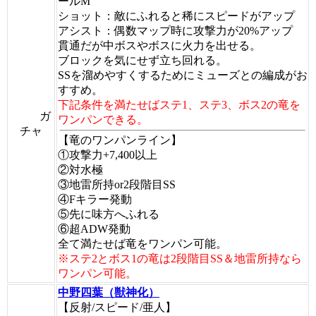
ールM
ショット：敵にふれると稀にスピードがアップ
アシスト：偶数マップ時に攻撃力が20%アップ
貫通だが中ボスやボスに火力を出せる。
ブロックを気にせず立ち回れる。
SSを溜めやすくするためにミューズとの編成がお
すすめ。
下記条件を満たせばステ1、ステ3、ボス2の竜を
ガ
ワンパンできる。
チャ
【竜のワンパンライン】
①攻撃力+7,400以上
②対水極
③地雷所持or2段階目SS
④Fキラー発動
⑤先に味方へふれる
⑥超ADW発動
全て満たせば竜をワンパン可能。
※ステ2とボス1の竜は2段階目SS＆地雷所持なら
ワンパン可能。
中野四葉（獣神化）
【反射/スピード/亜人】