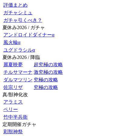
評価まとめ
ガチャシミュ
ガチャ引くべき？
夏休み2026 / ガチャ
アンドロイドダイナーα
風火輪α
ユグドラシルα
夏休み2026 / 降臨
麗夏映夢
超究極の攻略
チルサマーナ
激究極の攻略
ダルマツリン
究極の攻略
佐宗リザ
究極の攻略
真/獣神化改
アラミス
ペリー
竹中半兵衛
定期開催ガチャ
彩獣神祭