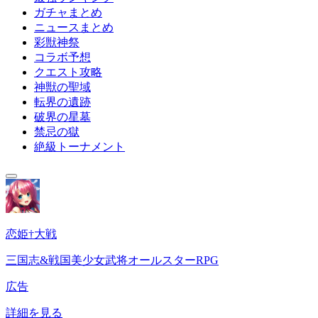
ガチャまとめ
ニュースまとめ
彩獣神祭
コラボ予想
クエスト攻略
神獣の聖域
転界の遺跡
破界の星墓
禁忌の獄
絶級トーナメント
恋姫†大戦
三国志&戦国美少女武将オールスターRPG
広告
詳細を見る