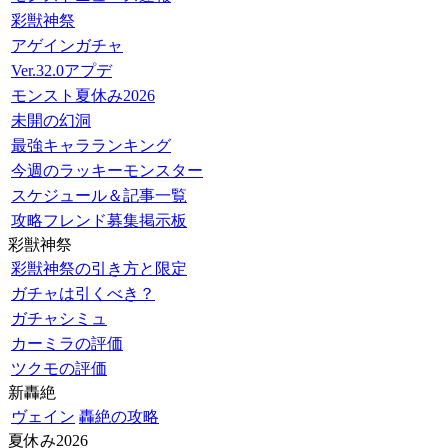
彩獣神祭
アゲインガチャ
Ver.32.0アプデ
モンスト夏休み2026
未開の幻洞
最強キャラランキング
今週のラッキーモンスター
スケジュール＆記事一覧
攻略フレンド募集掲示板
彩獣神祭
彩獣神祭の引き方と限定
ガチャは引くべき？
ガチャシミュ
カーミラの評価
ツクモの評価
新轟絶
ヴェイン
轟絶の攻略
夏休み2026