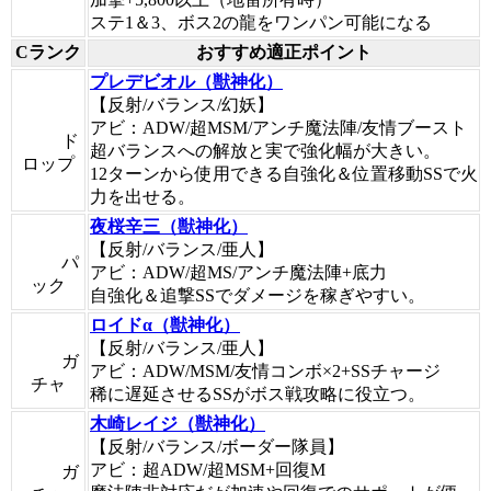
ステ1＆3、ボス2の龍をワンパン可能になる
Cランク
おすすめ適正ポイント
プレデビオル（獣神化）
【反射/バランス/幻妖】
アビ：ADW/超MSM/アンチ魔法陣/友情ブースト
ド
超バランスへの解放と実で強化幅が大きい。
ロップ
12ターンから使用できる自強化＆位置移動SSで火
力を出せる。
夜桜辛三（獣神化）
【反射/バランス/亜人】
パ
アビ：ADW/超MS/アンチ魔法陣+底力
ック
自強化＆追撃SSでダメージを稼ぎやすい。
ロイドα（獣神化）
【反射/バランス/亜人】
ガ
アビ：ADW/MSM/友情コンボ×2+SSチャージ
チャ
稀に遅延させるSSがボス戦攻略に役立つ。
木崎レイジ（獣神化）
【反射/バランス/ボーダー隊員】
アビ：超ADW/超MSM+回復M
ガ