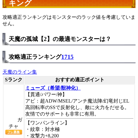
キング
攻略適正ランキングはモンスターのラック値を考慮していま
せん。
天魔の孤城【2】の最適モンスターは？
攻略適正ランキング
1715
天魔のライン集
Sランク
おすすめ適正ポイント
ミューズ（希望/獣神化）
【貫通/パワー/神】
アビ：超ADW/MSEL/アンチ魔法陣/幻竜封じEL
高回転率のSSで反射化し、敵に火力をだせる。
友情でのサポートも非常に有用。
ガ
【
ワンパンライン
】
チャ
・紋章：対水極
フレ募集
・攻撃力+8,200