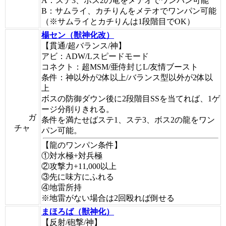
A：ステ3、ボス2の竜をメテオでワンパン可能
B：サムライ、カチりんをメテオでワンパン可能
（※サムライとカチりんは1段階目でOK）
楊セン（獣神化改）
【貫通/超バランス/神】
アビ：ADW/Lスピードモード
コネクト：超MSM/亜侍封じL/友情ブースト
条件：神以外が2体以上/バランス型以外が2体以
上
ボスの防御ダウン後に2段階目SSを当てれば、1ゲ
ージ分削りきれる。
ガ
条件を満たせばステ1、ステ3、ボス2の龍をワン
チャ
パン可能。
【龍のワンパン条件】
①対水極+対兵極
②攻撃力+11,000以上
③先に味方にふれる
④地雷所持
※地雷がない場合は2回殴れば倒せる
まほろば（獣神化）
【反射/砲撃/神】