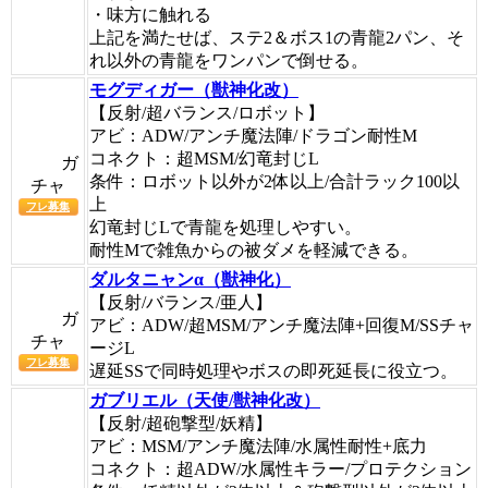
・味方に触れる
上記を満たせば、ステ2＆ボス1の青龍2パン、そ
れ以外の青龍をワンパンで倒せる。
モグディガー（獣神化改）
【反射/超バランス/ロボット】
アビ：ADW/アンチ魔法陣/ドラゴン耐性M
コネクト：超MSM/幻竜封じL
ガ
条件：ロボット以外が2体以上/合計ラック100以
チャ
上
フレ募集
幻竜封じLで青龍を処理しやすい。
耐性Mで雑魚からの被ダメを軽減できる。
ダルタニャンα（獣神化）
【反射/バランス/亜人】
ガ
アビ：ADW/超MSM/アンチ魔法陣+回復M/SSチャ
チャ
ージL
フレ募集
遅延SSで同時処理やボスの即死延長に役立つ。
ガブリエル（天使/獣神化改）
【反射/超砲撃型/妖精】
アビ：MSM/アンチ魔法陣/水属性耐性+底力
コネクト：超ADW/水属性キラー/プロテクション