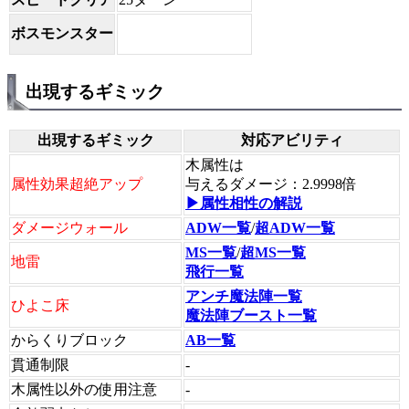
ボスモンスター
出現するギミック
出現するギミック
対応アビリティ
木属性は
属性効果超絶アップ
与えるダメージ：2.9998倍
▶属性相性の解説
ダメージウォール
ADW一覧
/
超ADW一覧
MS一覧
/
超MS一覧
地雷
飛行一覧
アンチ魔法陣一覧
ひよこ床
魔法陣ブースト一覧
からくりブロック
AB一覧
貫通制限
-
木属性以外の使用注意
-