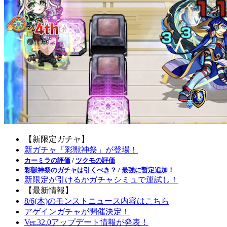
【新限定ガチャ】
新ガチャ「彩獣神祭」が登場！
カーミラの評価
/
ツクモの評価
彩獣神祭のガチャは引くべき？
/
最強に暫定追加！
新限定が引けるかガチャシミュで運試し！
【最新情報】
8/6(木)のモンストニュース内容はこちら
アゲインガチャが開催決定！
Ver.32.0アップデート情報が発表！